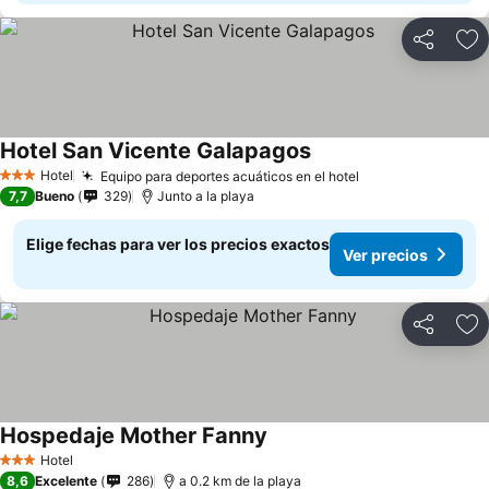
Compartir
Ag
Hotel San Vicente Galapagos
Hotel
Equipo para deportes acuáticos en el hotel
3 Estrellas
7,7
Bueno
329
Junto a la playa
Elige fechas para ver los precios exactos
Ver precios
Compartir
Ag
Hospedaje Mother Fanny
Hotel
3 Estrellas
8,6
Excelente
286
a 0.2 km de la playa