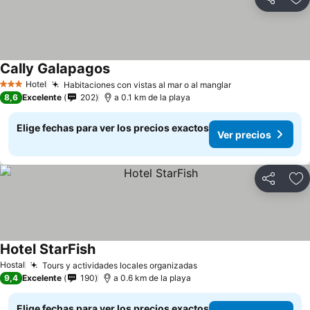
Compartir
Ag
Cally Galapagos
Hotel
Habitaciones con vistas al mar o al manglar
3 Estrellas
8,6
Excelente
202
a 0.1 km de la playa
Elige fechas para ver los precios exactos
Ver precios
Compartir
Ag
Hotel StarFish
Hostal
Tours y actividades locales organizadas
9,4
Excelente
190
a 0.6 km de la playa
Elige fechas para ver los precios exactos