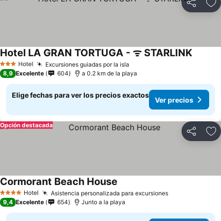
Compartir
Ag
Hotel LA GRAN TORTUGA - ᯤ STARLINK
Hotel
Excursiones guiadas por la isla
3 Estrellas
8,9
Excelente
604
a 0.2 km de la playa
Elige fechas para ver los precios exactos
Ver precios
Opción destacada
Compartir
Ag
Cormorant Beach House
Hotel
Asistencia personalizada para excursiones
4 Estrellas
9,4
Excelente
654
Junto a la playa