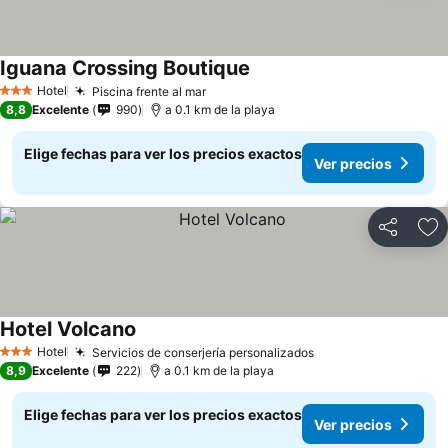
Iguana Crossing Boutique
Hotel
Piscina frente al mar
3 Estrellas
8,8
Excelente
990
a 0.1 km de la playa
Elige fechas para ver los precios exactos
Ver precios
Compartir
Ag
Hotel Volcano
Hotel
Servicios de conserjería personalizados
3 Estrellas
8,9
Excelente
222
a 0.1 km de la playa
Elige fechas para ver los precios exactos
Ver precios