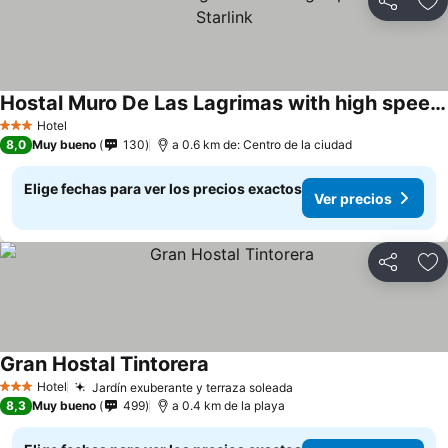
Compartir
Ag
Hostal Muro De Las Lagrimas with high speed internet Starlink
Hotel
3 Estrellas
8,0
Muy bueno
130
a 0.6 km de: Centro de la ciudad
Elige fechas para ver los precios exactos
Ver precios
Compartir
Ag
Gran Hostal Tintorera
Hotel
Jardín exuberante y terraza soleada
3 Estrellas
8,3
Muy bueno
499
a 0.4 km de la playa