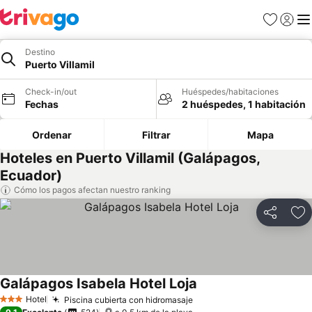
Favoritos
Iniciar 
Me
Destino
Puerto Villamil
Check-in/out
Huéspedes/habitaciones
Fechas
2 huéspedes, 1 habitación
Ordenar
Filtrar
Mapa
Hoteles en Puerto Villamil (Galápagos,
Ecuador)
Cómo los pagos afectan nuestro ranking
Compartir
Ag
Galápagos Isabela Hotel Loja
Hotel
Piscina cubierta con hidromasaje
3 Estrellas