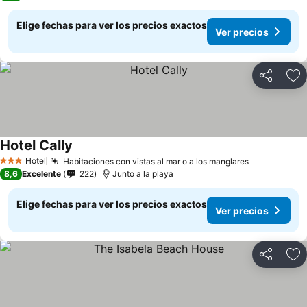
Elige fechas para ver los precios exactos
Ver precios
Compartir
Ag
Hotel Cally
Hotel
Habitaciones con vistas al mar o a los manglares
3 Estrellas
8,6
Excelente
222
Junto a la playa
Elige fechas para ver los precios exactos
Ver precios
Compartir
Ag