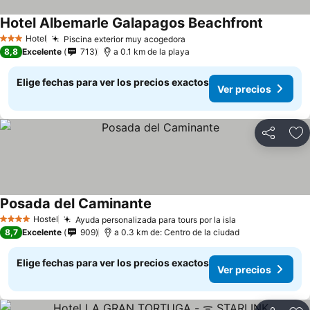
Hotel Albemarle Galapagos Beachfront
Hotel
Piscina exterior muy acogedora
3 Estrellas
8,8
Excelente
713
a 0.1 km de la playa
Elige fechas para ver los precios exactos
Ver precios
Compartir
Ag
Posada del Caminante
Hostel
Ayuda personalizada para tours por la isla
4 Estrellas
8,7
Excelente
909
a 0.3 km de: Centro de la ciudad
Elige fechas para ver los precios exactos
Ver precios