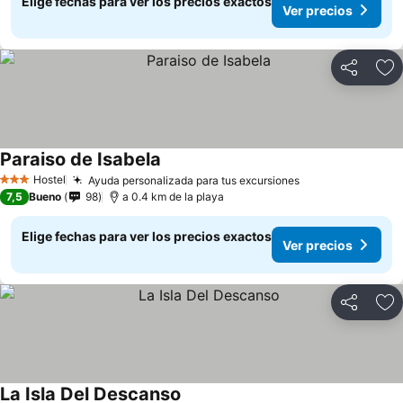
Elige fechas para ver los precios exactos
Ver precios
Compartir
Ag
Paraiso de Isabela
Hostel
Ayuda personalizada para tus excursiones
3 Estrellas
7,5
Bueno
98
a 0.4 km de la playa
Elige fechas para ver los precios exactos
Ver precios
Compartir
Ag
La Isla Del Descanso