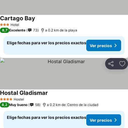
Cartago Bay
Hotel
3 Estrellas
8,7
Excelente
73
a 0.2 km de la playa
Elige fechas para ver los precios exactos
Ver precios
Compartir
Ag
Hostal Gladismar
Hostel
4 Estrellas
8,2
Muy bueno
58
a 0.2 km de: Centro de la ciudad
Elige fechas para ver los precios exactos
Ver precios