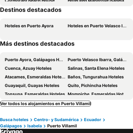
Cormorant Beach House
Hotel Red Mangrove Isabela Lodge
Destinos destacados
Cielo Azul Galápagos Hotel
Hotel Volcano
Hostal Muro De Las Lagrimas with high speed internet Starlink
Gran Hostal Tintorera
Hoteles en Puerto Ayora
Hoteles en Puerto Velasco Ibarra
The Wooden House Hotel
La Isla Del Descanso
Cally Galapagos
Hotel La Jungla
Más destinos destacados
Hostal Villamil
Iguana Crossing Boutique
Cartago Bay
Hotel San Vicente Galapagos
Puerto Ayora, Galápagos Hoteles
Puerto Velasco Ibarra, Galápagos Hoteles
Hotel Cally
Hostal Poseidon - Neptuno
Cuenca, Azuay Hoteles
Salinas, Santa Elena Hoteles
Hospedaje Janet
Casa Sol Isabela
Atacames, Esmeraldas Hoteles
Baños, Tungurahua Hoteles
Neptuno
Muro de Lagrimas
Guayaquil, Guayas Hoteles
Quito, Pichincha Hoteles
Mi Playa Beach Front Isabela
Sky Blue Guest House
Tonsupa, Esmeraldas Hoteles
Mompiche, Esmeraldas Hoteles
Manta, Manabí Hoteles
Ver todos los alojamientos en Puerto Villamil
Busca hoteles
Centro- y Sudamérica
Ecuador
Galápagos
Isabela
Puerto Villamil