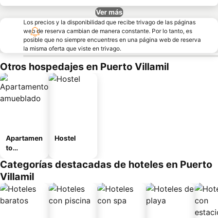
Ver más
Los precios y la disponibilidad que recibe trivago de las páginas
web de reserva cambian de manera constante. Por lo tanto, es
posible que no siempre encuentres en una página web de reserva
la misma oferta que viste en trivago.
Otros hospedajes en Puerto Villamil
Apartamen
Hostel
to
amueblad
Categorías destacadas de hoteles en Puerto
o
Villamil