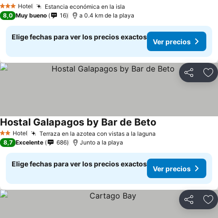
Hotel
Estancia económica en la isla
3 Estrellas
8,0
Muy bueno
16
a 0.4 km de la playa
Elige fechas para ver los precios exactos
Ver precios
Compartir
Ag
Hostal Galapagos by Bar de Beto
Hotel
Terraza en la azotea con vistas a la laguna
2 Estrellas
8,7
Excelente
686
Junto a la playa
Elige fechas para ver los precios exactos
Ver precios
Compartir
Ag