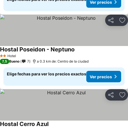
Ver precios
Compartir
Ag
Hostal Poseidon - Neptuno
Hotel
2 Estrellas
7,5
Bueno
7
a 0.3 km de: Centro de la ciudad
Elige fechas para ver los precios exactos
Ver precios
Compartir
Ag
Hostal Cerro Azul