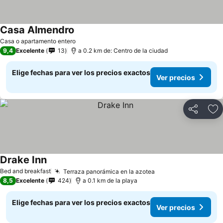
Casa Almendro
Casa o apartamento entero
9,4
Excelente
13
a 0.2 km de: Centro de la ciudad
Elige fechas para ver los precios exactos
Ver precios
Compartir
Ag
Drake Inn
Bed and breakfast
Terraza panorámica en la azotea
8,5
Excelente
424
a 0.1 km de la playa
Elige fechas para ver los precios exactos
Ver precios