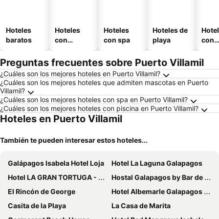
Hoteles
Hoteles
Hoteles
Hoteles de
Hote
baratos
con
con spa
playa
con
piscina
esta
mien
Preguntas frecuentes sobre Puerto Villamil
¿Cuáles son los mejores hoteles en Puerto Villamil?
¿Cuáles son los mejores hoteles que admiten mascotas en Puerto
Villamil?
¿Cuáles son los mejores hoteles con spa en Puerto Villamil?
¿Cuáles son los mejores hoteles con piscina en Puerto Villamil?
Hoteles en Puerto Villamil
También te pueden interesar estos hoteles...
Galápagos Isabela Hotel Loja
Hotel La Laguna Galapagos
Hotel LA GRAN TORTUGA - ᯤ STARLINK
Hostal Galapagos by Bar de Beto
El Rincón de George
Hotel Albemarle Galapagos Beachfront
Casita de la Playa
La Casa de Marita