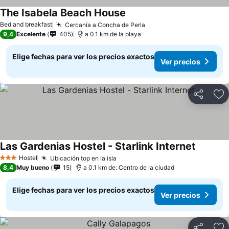
The Isabela Beach House
Bed and breakfast
Cercanía a Concha de Perla
9,4
Excelente
405
a 0.1 km de la playa
Elige fechas para ver los precios exactos
Ver precios
Compartir
Ag
Las Gardenias Hostel - Starlink Internet
Hostel
Ubicación top en la isla
3 Estrellas
8,4
Muy bueno
15
a 0.1 km de: Centro de la ciudad
Elige fechas para ver los precios exactos
Ver precios