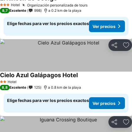
Hotel
Organización personalizada de tours
3 Estrellas
8,7
Excelente
998
a 0.2 km de la playa
Elige fechas para ver los precios exactos
Ver precios
Compartir
Ag
Cielo Azul Galápagos Hotel
Hotel
2 Estrellas
8,8
Excelente
125
a 0.8 km de la playa
Elige fechas para ver los precios exactos
Ver precios
Compartir
Ag