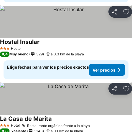
Compartir
Ag
Hostal Insular
Hostel
3 Estrellas
8,4
Muy bueno
329
a 0.3 km de la playa
Elige fechas para ver los precios exactos
Ver precios
Compartir
Ag
La Casa de Marita
Hotel
Restaurante orgánico frente a la playa
3 Estrellas
8,8
Excelente
1.143
a 0.1 km de la playa