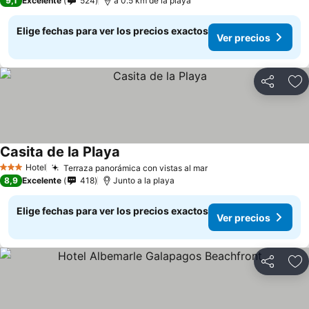
9,1
Excelente
524
a 0.5 km de la playa
Elige fechas para ver los precios exactos
Ver precios
Compartir
Ag
Casita de la Playa
Hotel
Terraza panorámica con vistas al mar
3 Estrellas
8,9
Excelente
418
Junto a la playa
Elige fechas para ver los precios exactos
Ver precios
Compartir
Ag