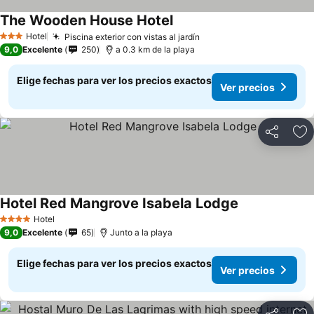
The Wooden House Hotel
Hotel
Piscina exterior con vistas al jardín
3 Estrellas
9,0
Excelente
250
a 0.3 km de la playa
Elige fechas para ver los precios exactos
Ver precios
Compartir
Ag
Hotel Red Mangrove Isabela Lodge
Hotel
4 Estrellas
9,0
Excelente
65
Junto a la playa
Elige fechas para ver los precios exactos
Ver precios