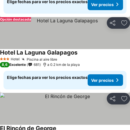
Elige fechas para ver los precios exactos
Ver precios
Opción destacada
Compartir
Ag
Hotel La Laguna Galapagos
Hotel
Piscina al aire libre
3 Estrellas
8,6
Excelente
681
a 0.2 km de la playa
Elige fechas para ver los precios exactos
Ver precios
Compartir
Ag
El Rincón de George