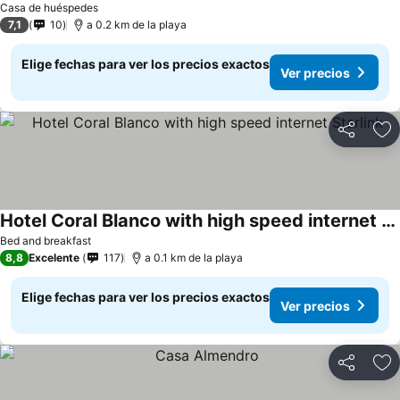
Casa de huéspedes
7,1
10
a 0.2 km de la playa
Elige fechas para ver los precios exactos
Ver precios
Compartir
Ag
Hotel Coral Blanco with high speed internet Starlink
Bed and breakfast
8,8
Excelente
117
a 0.1 km de la playa
Elige fechas para ver los precios exactos
Ver precios
Compartir
Ag