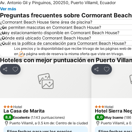
Av. Antonio Gil y Pinguinos, 200250, Puerto Villamil, Ecuador
Ver más
Preguntas frecuentes sobre Cormorant Beac
¿Cormorant Beach House tiene área de piscina?
¿Se permiten mascotas en Cormorant Beach House?
¿Hay estacionamiento disponible en Cormorant Beach House?
¿Dónde está ubicado Cormorant Beach House?
¿Cuál es la política de cancelación para Cormorant Beach House?
Los precios y la disponibilidad que recibe trivago de las páginas web d
en una página web de reserva la misma oferta que viste en trivago.
Hoteles con mejor puntuación en Puerto Villam
Agregar a favoritos
Agregar a fa
Compartir
Compartir
Hotel
Hotel
3 Estrellas
3 Estrellas
La Casa de Marita
Hotel Sierra Ne
8,8
8,0
Excelente
(
1.143 puntuaciones
)
Muy bueno
(
186
Puerto Villamil, a 0.5 km de: Centro de la ciudad
Puerto Villamil, a 
Elige fechas para ver los precios
Elige fechas para