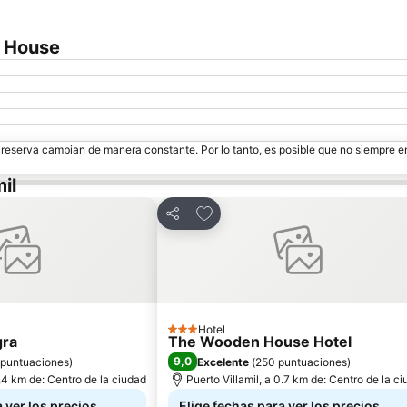
h House
e reserva cambian de manera constante. Por lo tanto, es posible que no siempre 
il
voritos
Agregar a favoritos
Compartir
Hotel
3 Estrellas
gra
The Wooden House Hotel
9,0
 puntuaciones
)
Excelente
(
250 puntuaciones
)
0.4 km de: Centro de la ciudad
Puerto Villamil, a 0.7 km de: Centro de la c
 ver los precios
Elige fechas para ver los precios