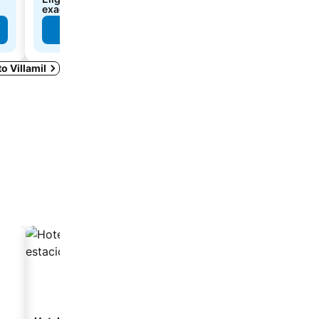
exactos
exactos
Ver precios
o Villamil