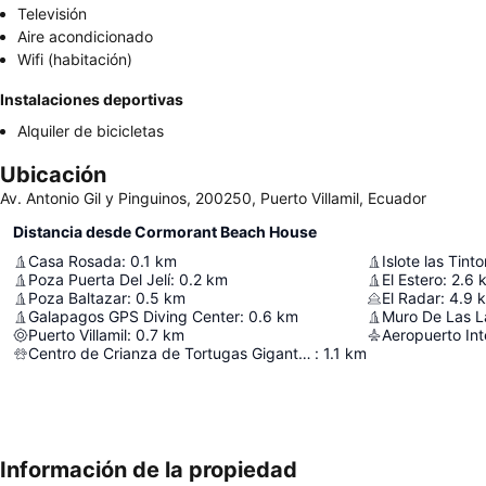
Televisión
Aire acondicionado
Wifi (habitación)
Instalaciones deportivas
Alquiler de bicicletas
Ubicación
Av. Antonio Gil y Pinguinos, 200250, Puerto Villamil, Ecuador
Distancia desde Cormorant Beach House
Casa Rosada
:
0.1
km
Islote las Tinto
Poza Puerta Del Jelí
:
0.2
km
El Estero
:
2.6
Poza Baltazar
:
0.5
km
El Radar
:
4.9
Galapagos GPS Diving Center
:
0.6
km
Muro De Las L
Puerto Villamil
:
0.7
km
Centro de Crianza de Tortugas Gigantes "Arnaldo Tupiza Chamaidan"
:
1.1
km
Información de la propiedad