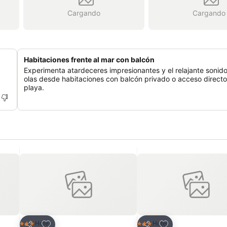
Cargando
Cargando
Habitaciones frente al mar con balcón
Experimenta atardeceres impresionantes y el relajante sonido
olas desde habitaciones con balcón privado o acceso directo
playa.
Agregar a favoritos
Agregar a favorit
Hotel
Hotel
3 Estrellas
3 Estrellas