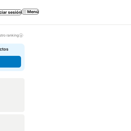
Menú
iciar sesión
tro ranking
actos