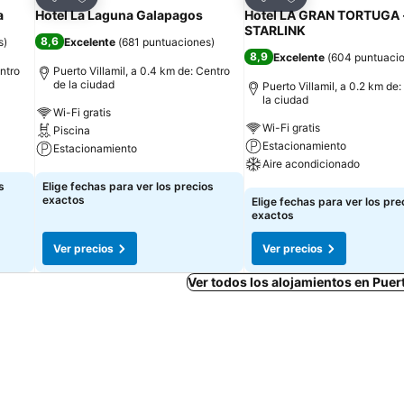
Compartir
Compartir
a
Hotel La Laguna Galapagos
Hotel LA GRAN TORTUGA 
STARLINK
8,6
s
)
Excelente
(
681 puntuaciones
)
8,9
Excelente
(
604 puntuaci
entro
Puerto Villamil, a 0.4 km de: Centro
de la ciudad
Puerto Villamil, a 0.2 km de
la ciudad
Wi-Fi gratis
Wi-Fi gratis
Piscina
Estacionamiento
Estacionamiento
Aire acondicionado
Ver precios
s
Elige fechas para ver los precios
Ver precios
exactos
Elige fechas para ver los pre
exactos
Ver precios
Ver precios
Ver todos los alojamientos en Puert