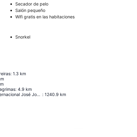
Secador de pelo
Salón pequeño
Wifi gratis en las habitaciones
Snorkel
reiras
:
1.3
km
km
km
agrimas
:
4.9
km
Aeropuerto Internacional José Joaquín De Olmedo
:
1240.9
km
Ampliar mapa