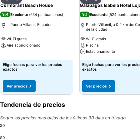
Compartir
Compartir
Cormorant Beach House
Galápagos Isabela Hotel Loj
9,4
9,1
Excelente
(
654 puntuaciones
)
Excelente
(
524 puntuacione
Puerto Villamil, Ecuador
Puerto Villamil, a 0.2 km de: C
de la ciudad
Wi-Fi gratis
Wi-Fi gratis
Aire acondicionado
Piscina
Estacionamiento
Ver precios
Ver precios
Elige fechas para ver los precios
Elige fechas para ver los precio
exactos
exactos
Ver precios
Ver precios
Tendencia de precios
Según los precios más bajos de los últimos 30 días en trivago
$0
$0