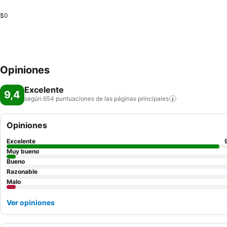
$0
Opiniones
Excelente
9,4
según 654 puntuaciones de las páginas
principales
Opiniones
Excelente
Muy bueno
Bueno
Razonable
Malo
Ver opiniones