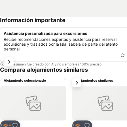
Información importante
Asistencia personalizada para excursiones
Recibe recomendaciones expertas y asistencia para reservar
excursiones y traslados por la Isla Isabela de parte del atento
personal.
Este resumen fue creado por IA y no siempre es 100% preciso.
Compara alojamientos similares
Alojamiento seleccionado
Alojamientos similares
siguiente
Agregar a favoritos
Agregar a favoritos
Hotel
Hotel
4 Estrellas
3 Estrellas