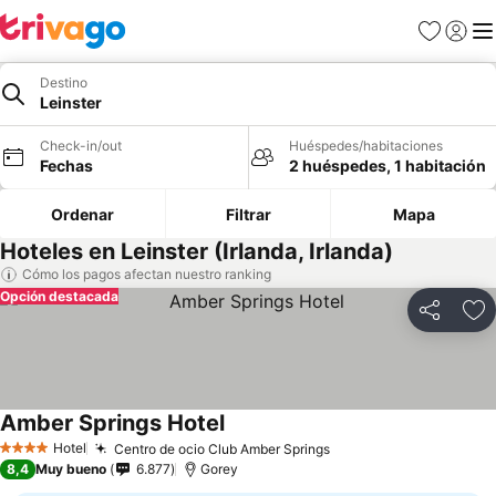
Favoritos
Iniciar 
Me
Destino
Leinster
Check-in/out
Huéspedes/habitaciones
Fechas
2 huéspedes, 1 habitación
Ordenar
Filtrar
Mapa
Hoteles en Leinster (Irlanda, Irlanda)
Cómo los pagos afectan nuestro ranking
Opción destacada
Compartir
Ag
Amber Springs Hotel
Ver precios
Hotel
Centro de ocio Club Amber Springs
Ver precios
4 Estrellas
8,4
Muy bueno
6.877
Gorey