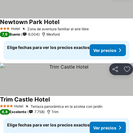
Newtown Park Hotel
Ver precios
Hotel
Zona de aventura familiar al aire libre
Ver precios
3 Estrellas
7,9
Bueno
6.004
Wexford
Elige fechas para ver los precios exactos
Ver precios
Compartir
Ag
Trim Castle Hotel
Ver precios
Hotel
Terraza panorámica en la azotea con jardín
Ver precios
4 Estrellas
8,8
Excelente
7.758
Trim
Elige fechas para ver los precios exactos
Ver precios