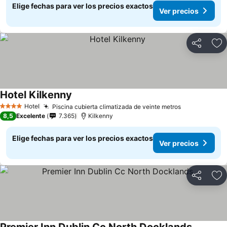
Elige fechas para ver los precios exactos
Ver precios
Compartir
Ag
Hotel Kilkenny
Ver precios
Hotel
Piscina cubierta climatizada de veinte metros
Ver precios
4 Estrellas
8,5
Excelente
7.365
Kilkenny
Elige fechas para ver los precios exactos
Ver precios
Compartir
Ag