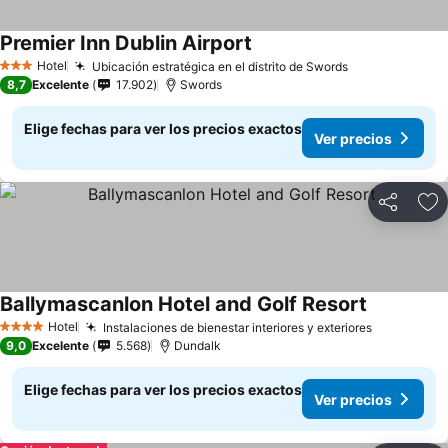
Premier Inn Dublin Airport
Ver precios
Hotel
Ubicación estratégica en el distrito de Swords
Ver precios
3 Estrellas
8,7
Excelente
17.902
Swords
Elige fechas para ver los precios exactos
Ver precios
Compartir
Ag
Ballymascanlon Hotel and Golf Resort
Ver precio
Hotel
Instalaciones de bienestar interiores y exteriores
Ver preci
4 Estrellas
9,0
Excelente
5.568
Dundalk
Elige fechas para ver los precios exactos
Ver precios