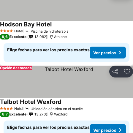
Hodson Bay Hotel
Ver precios
Hotel
Piscina de hidroterapia
Ver precios
4 Estrellas
8,6
Excelente
13.082
Athlone
Elige fechas para ver los precios exactos
Ver precios
Opción destacada
Compartir
Ag
Talbot Hotel Wexford
Ver precios
Hotel
Ubicación céntrica en el muelle
Ver precios
4 Estrellas
8,7
Excelente
13.270
Wexford
Elige fechas para ver los precios exactos
Ver precios