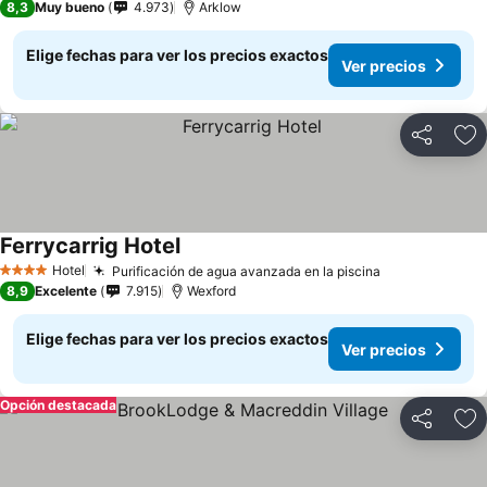
8,3
Muy bueno
4.973
Arklow
Elige fechas para ver los precios exactos
Ver precios
Compartir
Ag
Ferrycarrig Hotel
Ver precios
Hotel
Purificación de agua avanzada en la piscina
Ver precios
4 Estrellas
8,9
Excelente
7.915
Wexford
Elige fechas para ver los precios exactos
Ver precios
Opción destacada
Compartir
Ag