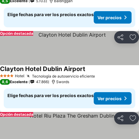
8,5
Excelente
5.103
Balbriggan
Elige fechas para ver los precios exactos
Ver precios
Opción destacada
Compartir
Ag
Clayton Hotel Dublin Airport
Ver precios
Hotel
Tecnología de autoservicio eficiente
Ver precios
4 Estrellas
8,6
Excelente
47.866
Swords
Elige fechas para ver los precios exactos
Ver precios
Opción destacada
Compartir
Ag