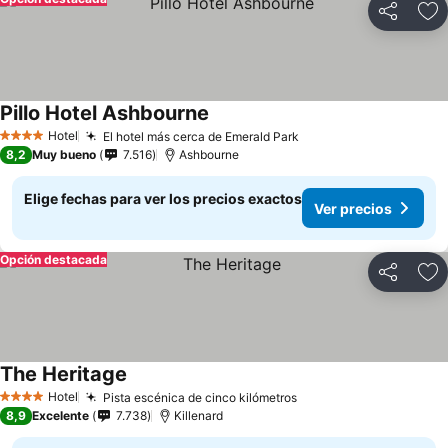
Compartir
Ag
Pillo Hotel Ashbourne
Ver precios
Hotel
El hotel más cerca de Emerald Park
Ver precios
4 Estrellas
8,2
Muy bueno
7.516
Ashbourne
Elige fechas para ver los precios exactos
Ver precios
Opción destacada
Compartir
Ag
The Heritage
Ver precios
Hotel
Pista escénica de cinco kilómetros
Ver precios
4 Estrellas
8,9
Excelente
7.738
Killenard