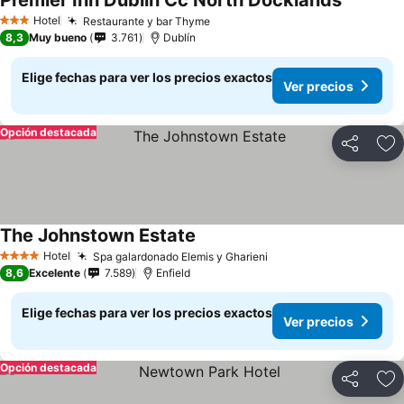
Premier Inn Dublin Cc North Docklands
Ver prec
Hotel
Restaurante y bar Thyme
Ver precios
3 Estrellas
8,3
Muy bueno
3.761
Dublín
Elige fechas para ver los precios exactos
Ver precios
Opción destacada
Compartir
Ag
The Johnstown Estate
Ver precios
Hotel
Spa galardonado Elemis y Gharieni
Ver precios
4 Estrellas
8,6
Excelente
7.589
Enfield
Elige fechas para ver los precios exactos
Ver precios
Opción destacada
Compartir
Ag