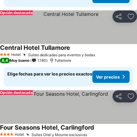
Opción destacada
Compartir
Ag
Central Hotel Tullamore
Ver precios
Hotel
Suites dedicadas para eventos y bodas
Ver precios
3 Estrellas
8,4
Muy bueno
1.180
Tullamore
Elige fechas para ver los precios exactos
Ver precios
Opción destacada
Compartir
Ag
Four Seasons Hotel, Carlingford
Ver precios
Hotel
Suites Oriel y Mourne exclusivas
Ver precios
4 Estrellas