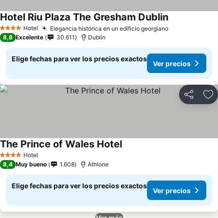
Hotel Riu Plaza The Gresham Dublin
Ver precios
Hotel
Elegancia histórica en un edificio georgiano
Ver precios
4 Estrellas
8,8
Excelente
30.611
Dublín
Elige fechas para ver los precios exactos
Ver precios
Compartir
Ag
The Prince of Wales Hotel
Ver precios
Hotel
4 Estrellas
8,4
Muy bueno
1.608
Athlone
Elige fechas para ver los precios exactos
Ver precios
Ver más