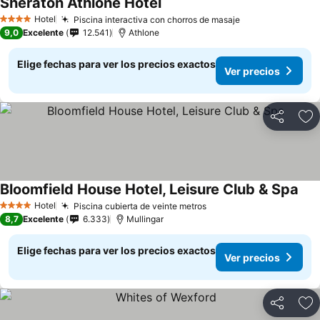
Sheraton Athlone Hotel
Ver precios
Hotel
Piscina interactiva con chorros de masaje
Ver precios
4 Estrellas
9,0
Excelente
12.541
Athlone
Elige fechas para ver los precios exactos
Ver precios
Compartir
Ag
Bloomfield House Hotel, Leisure Club & Spa
Ver
Hotel
Piscina cubierta de veinte metros
Ver precios
4 Estrellas
8,7
Excelente
6.333
Mullingar
Elige fechas para ver los precios exactos
Ver precios
Compartir
Ag