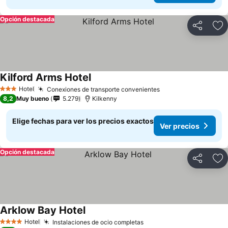
Opción destacada
Compartir
Ag
Kilford Arms Hotel
Ver precios
Hotel
Conexiones de transporte convenientes
Ver precios
3 Estrellas
8,2
Muy bueno
5.279
Kilkenny
Elige fechas para ver los precios exactos
Ver precios
Opción destacada
Compartir
Ag
Arklow Bay Hotel
Ver precios
Hotel
Instalaciones de ocio completas
Ver precios
4 Estrellas