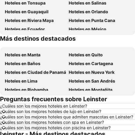
Hoteles en Tonsupa
Hoteles en Salinas
Hoteles en Guayaquil
Hoteles en Orlando
Hoteles en Riviera Maya
Hoteles en Punta Cana
Hoteles en Ecuador
Hoteles en México
Más destinos destacados
Hoteles en Chicago
Hoteles en Galápagos
Hoteles en Manta
Hoteles en Quito
Hoteles en Baños
Hoteles en Cartagena
Hoteles en Ciudad de Panamá
Hoteles en Nueva York
Hoteles en Lima
Hoteles en San Andrés
Hoteles en Riobamba
Hoteles en Montañita
Preguntas frecuentes sobre Leinster
Hoteles en Puerto López
Hoteles en Pedernales
¿Cuáles son los mejores hoteles en Leinster?
Hoteles en Miami
Hoteles en Roma
¿Cuáles son los mejores hoteles de lujo en Leinster?
Hoteles en Ambato
Hoteles en Cojimies
¿Cuáles son los mejores hoteles que admiten mascotas en Leinster?
¿Cuáles son los mejores hoteles con spa en Leinster?
Hoteles en Lisboa
Hoteles en Zorritos
¿Cuáles son los mejores hoteles con piscina en Leinster?
Leinster - Más destinos destacados
Hoteles en Oporto
Hoteles en Santiago de Chile