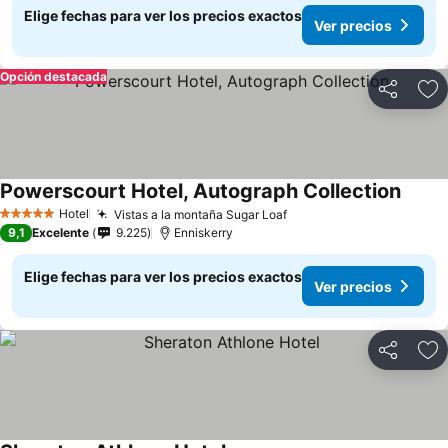
Elige fechas para ver los precios exactos
Ver precios
Opción destacada
Compartir
Ag
Powerscourt Hotel, Autograph Collection
Ver pr
Hotel
Vistas a la montaña Sugar Loaf
Ver precios
5 Estrellas
9,1
Excelente
9.225
Enniskerry
Elige fechas para ver los precios exactos
Ver precios
Compartir
Ag