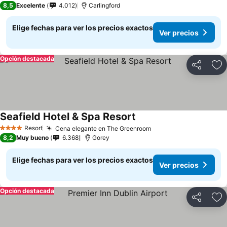
8,5
Excelente
4.012
Carlingford
Elige fechas para ver los precios exactos
Ver precios
Opción destacada
Compartir
Ag
Seafield Hotel & Spa Resort
Ver precios
Resort
Cena elegante en The Greenroom
Ver precios
4 Estrellas
8,2
Muy bueno
6.368
Gorey
Elige fechas para ver los precios exactos
Ver precios
Opción destacada
Compartir
Ag