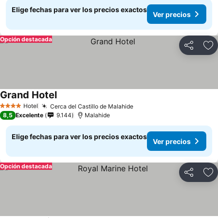
Elige fechas para ver los precios exactos
Ver precios
Opción destacada
Compartir
Ag
Grand Hotel
Ver precios
Hotel
Cerca del Castillo de Malahide
Ver precios
4 Estrellas
8,5
Excelente
9.144
Malahide
Elige fechas para ver los precios exactos
Ver precios
Opción destacada
Compartir
Ag