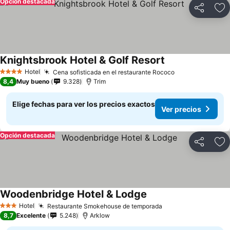
Opción destacada
Compartir
Ag
Knightsbrook Hotel & Golf Resort
Ver precios
Hotel
Cena sofisticada en el restaurante Rococo
Ver precios
4 Estrellas
8,4
Muy bueno
9.328
Trim
Elige fechas para ver los precios exactos
Ver precios
Opción destacada
Compartir
Ag
Woodenbridge Hotel & Lodge
Ver precios
Hotel
Restaurante Smokehouse de temporada
Ver precios
3 Estrellas
8,7
Excelente
5.248
Arklow