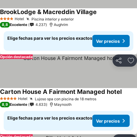
BrookLodge & Macreddin Village
Ver precios
Hotel
Piscina interior y exterior
Ver precios
4 Estrellas
8,8
Excelente
4.237
Aughrim
Elige fechas para ver los precios exactos
Ver precios
Opción destacada
Compartir
Ag
Carton House A Fairmont Managed hotel
Ver pr
Hotel
Lujoso spa con piscina de 18 metros
Ver precios
5 Estrellas
8,9
Excelente
4.633
Maynooth
Elige fechas para ver los precios exactos
Ver precios
Opción destacada