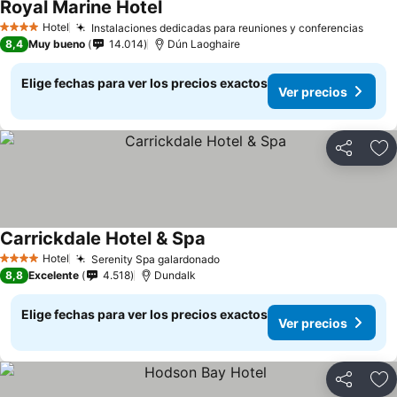
Royal Marine Hotel
Ver precios
Hotel
Instalaciones dedicadas para reuniones y conferencias
Ver 
4 Estrellas
8,4
Muy bueno
14.014
Dún Laoghaire
Elige fechas para ver los precios exactos
Ver precios
Compartir
Ag
Carrickdale Hotel & Spa
Ver precios
Hotel
Serenity Spa galardonado
Ver precios
4 Estrellas
8,8
Excelente
4.518
Dundalk
Elige fechas para ver los precios exactos
Ver precios
Compartir
Ag