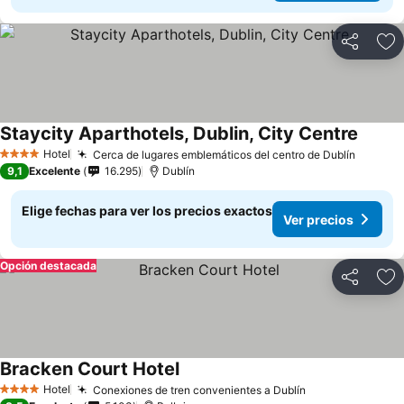
Compartir
Ag
Staycity Aparthotels, Dublin, City Centre
Ver pr
Hotel
Cerca de lugares emblemáticos del centro de Dublín
Ver pre
4 Estrellas
9,1
Excelente
16.295
Dublín
Elige fechas para ver los precios exactos
Ver precios
Opción destacada
Compartir
Ag
Bracken Court Hotel
Ver precios
Hotel
Conexiones de tren convenientes a Dublín
Ver precios
4 Estrellas