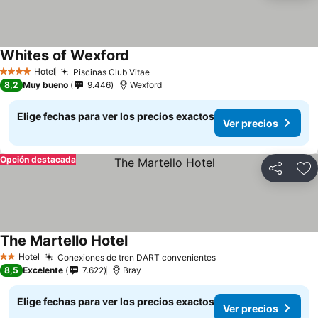
Whites of Wexford
Ver precios
Hotel
Piscinas Club Vitae
Ver precios
4 Estrellas
8,2
Muy bueno
9.446
Wexford
Elige fechas para ver los precios exactos
Ver precios
Opción destacada
Compartir
Ag
The Martello Hotel
Ver precios
Hotel
Conexiones de tren DART convenientes
Ver precios
2 Estrellas
8,5
Excelente
7.622
Bray
Elige fechas para ver los precios exactos
Ver precios