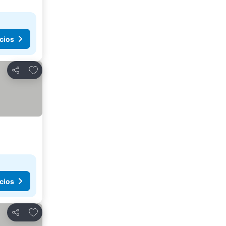
cios
Agregar a favoritos
Compartir
cios
Agregar a favoritos
Compartir