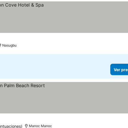
Nasugbu
Ver pre
untuaciones)
Manoc Manoc