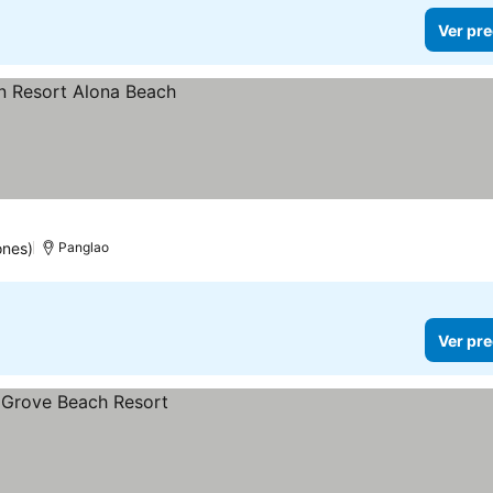
Ver pre
ones)
Panglao
Ver pre