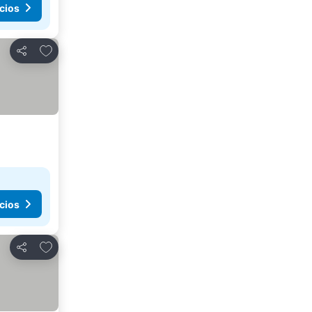
cios
Agregar a favoritos
Compartir
cios
Agregar a favoritos
Compartir