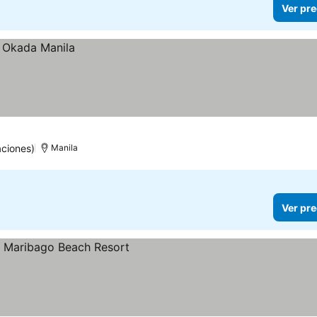
Ver pre
ciones)
Manila
Ver pre