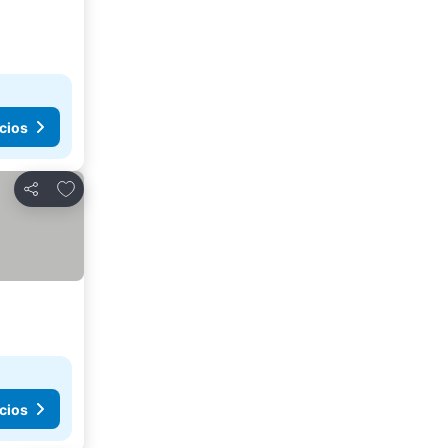
cios
Agregar a favoritos
Compartir
cios