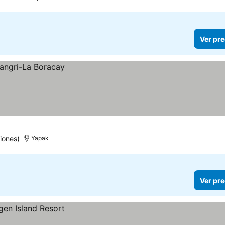
Ver pre
iones)
Yapak
Ver pre