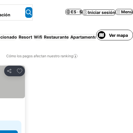
ES · $
Menú
Iniciar sesión
ación
Ver mapa
icionado
Resort
Wifi
Restaurante
Apartamento amueblado
Cómo los pagos afectan nuestro ranking
Agregar a favoritos
Compartir