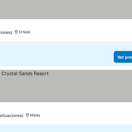
iones)
El Nido
Ver pre
untuaciones)
Malay