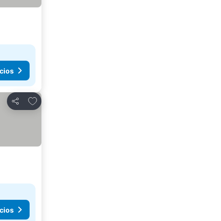
cios
Agregar a favoritos
Compartir
cios