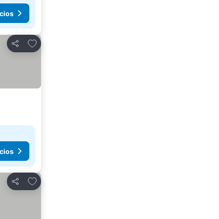
cios
Agregar a favoritos
Compartir
cios
Agregar a favoritos
Compartir