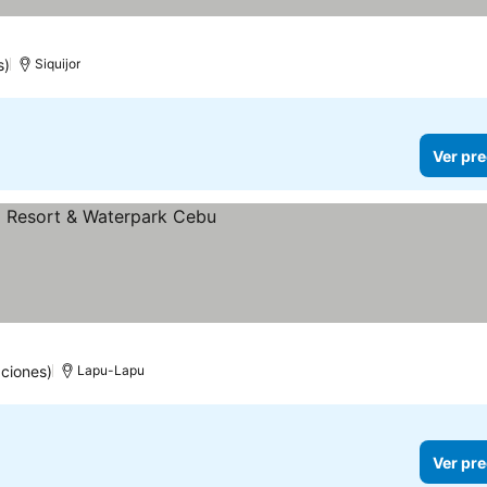
s)
Siquijor
Ver pre
s
ciones)
Lapu-Lapu
Ver pre