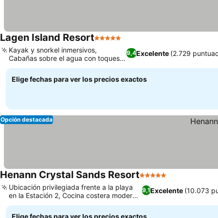
Lagen Island Resort
5 Estrellas
Kayak y snorkel inmersivos,
Excelente
(2.729 puntuac
9,4
Cabañas sobre el agua con toques
tradicionales
Elige fechas para ver los precios exactos
Opción destacada
Henann Crystal Sands Resort
5 Estrellas
Ubicación privilegiada frente a la playa
Excelente
(10.073 p
9,1
en la Estación 2, Cocina costera moderna
en Sapphire
Elige fechas para ver los precios exactos