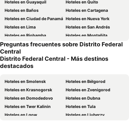
Hoteles en Guayaquil
Hoteles en Quito
Hoteles en Baños
Hoteles en Cartagena
Hoteles en Ciudad de Panamá
Hoteles en Nueva York
Hoteles en Lima
Hoteles en San Andrés
Hoteles en Riobamba
Hoteles en Montañita
Preguntas frecuentes sobre Distrito Federal
Hoteles en Puerto López
Hoteles en Pedernales
Central
Hoteles en Miami
Hoteles en Roma
Distrito Federal Central - Más destinos
Hoteles en Ambato
Hoteles en Cojimies
destacados
Hoteles en Lisboa
Hoteles en Zorritos
Hoteles en Oporto
Hoteles en Panamá
Hoteles en Smolensk
Hoteles en Bélgorod
Hoteles en Galápagos
Hoteles en Esmeraldas
Hoteles en Krasnogorsk
Hoteles en Zvenigorod
Hoteles en Curazao
Hoteles en Guatemala
Hoteles en Domodedovo
Hoteles en Dubna
Hoteles en Santa Cruz
Hoteles en Colombia
Hoteles en Twer Kalinin
Hoteles en Tula
Hoteles en Campania
Hoteles en Manabí
Hoteles en Lgow
Hoteles en Ljuberzy
Hoteles en Italia
Hoteles en Noruega
Hoteles en Mytischtschi
Hoteles en Yelets
Hoteles en Tailandia
Hoteles en Nueva Jersey