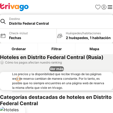
Favoritos
Iniciar 
Me
Destino
Distrito Federal Central
Check-in/out
Huéspedes/habitaciones
Fechas
2 huéspedes, 1 habitación
Ordenar
Filtrar
Mapa
Hoteles en Distrito Federal Central (Rusia)
Cómo los pagos afectan nuestro ranking
Ver más
Los precios y la disponibilidad que recibe trivago de las páginas
web de reserva cambian de manera constante. Por lo tanto, es
posible que no siempre encuentres en una página web de reserva
la misma oferta que viste en trivago.
Categorías destacadas de hoteles en Distrito
Federal Central