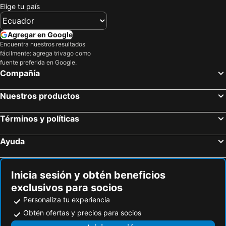
Elige tu país
Hoteles en Pyatigorsk
Hoteles en Machatschkala
Hoteles en Tumbes
Hoteles en Orellana
Hoteles en Nalchik
Hoteles en Irkutsk
Hoteles en San Cristóbal
Hoteles en Isla de Santorini
Agregar en Google
Hoteles en Kemerovo
Hoteles en Omsk
Encuentra nuestros resultados
fácilmente: agrega trivago como
Hoteles en Listvyanka
Hoteles en Yuzhno-Sakhalinsk
fuente preferida en Google.
Hoteles en Izhevsk
Hoteles en Kstovo
Compañía
Hoteles en Ulyanovsk
Hoteles en Nizhnevartovsk
Nuestros productos
Hoteles en Dolzhanskaya
Hoteles en Novomikhailovskiy
Hoteles en Millerovo
Hoteles en Khimki
Términos y políticas
Hoteles en Stari Oskol
Hoteles en Murom
Ayuda
Hoteles en Klin
Hoteles en Kursk
Hoteles en Smolensk
Hoteles en Bélgorod
Inicia sesión y obtén beneficios
exclusivos para socios
Personaliza tu experiencia
Obtén ofertas y precios para socios