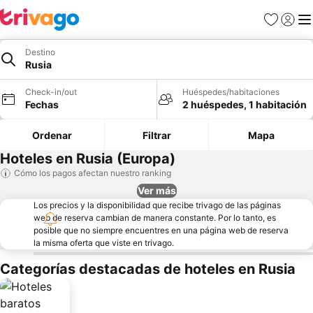
Favoritos
Iniciar 
Me
Destino
Rusia
Check-in/out
Huéspedes/habitaciones
Fechas
2 huéspedes, 1 habitación
Ordenar
Filtrar
Mapa
Hoteles en Rusia (Europa)
Cómo los pagos afectan nuestro ranking
Ver más
Los precios y la disponibilidad que recibe trivago de las páginas
web de reserva cambian de manera constante. Por lo tanto, es
posible que no siempre encuentres en una página web de reserva
la misma oferta que viste en trivago.
Categorías destacadas de hoteles en Rusia