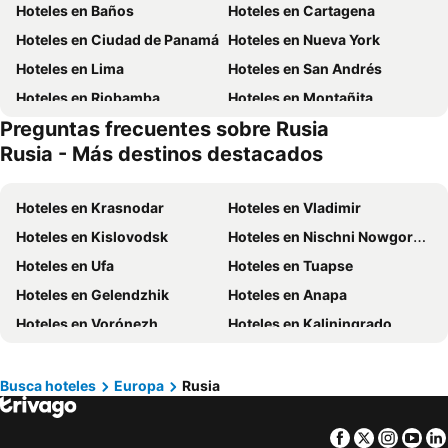
Hoteles en Baños
Hoteles en Cartagena
Hoteles en Ciudad de Panamá
Hoteles en Nueva York
Hoteles en Lima
Hoteles en San Andrés
Hoteles en Riobamba
Hoteles en Montañita
Preguntas frecuentes sobre Rusia
Hoteles en Puerto López
Hoteles en Pedernales
Rusia - Más destinos destacados
Hoteles en Miami
Hoteles en Roma
Hoteles en Ambato
Hoteles en Cojimies
Hoteles en Krasnodar
Hoteles en Vladimir
Hoteles en Lisboa
Hoteles en Zorritos
Hoteles en Kislovodsk
Hoteles en Nischni Nowgorod Gorki
Hoteles en Oporto
Hoteles en Panamá
Hoteles en Ufa
Hoteles en Tuapse
Hoteles en Galápagos
Hoteles en Esmeraldas
Hoteles en Gelendzhik
Hoteles en Anapa
Hoteles en Curazao
Hoteles en Guatemala
Hoteles en Vorónezh
Hoteles en Kaliningrado
Hoteles en Santa Cruz
Hoteles en Colombia
Hoteles en Derbent
Hoteles en Gorno-Altaysk
Hoteles en Campania
Hoteles en Manabí
Hoteles en Jakutsk
Hoteles en Vladivostok
Busca hoteles
Europa
Rusia
Hoteles en Italia
Hoteles en Noruega
Hoteles en Perm
Hoteles en Cheliábinsk
Hoteles en Tailandia
Hoteles en Nueva Jersey
Facebook
Twitter
Insta
Yo
Hoteles en Yaroslavl
Hoteles en Grozny
Hoteles en El Caribe
Hoteles en Lima