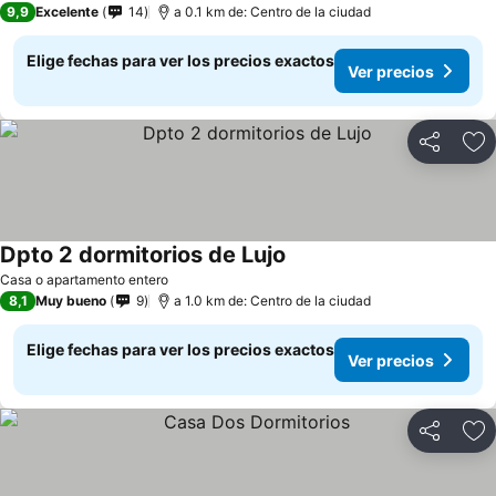
9,9
Excelente
14
a 0.1 km de: Centro de la ciudad
Elige fechas para ver los precios exactos
Ver precios
Compartir
Ag
Dpto 2 dormitorios de Lujo
Casa o apartamento entero
8,1
Muy bueno
9
a 1.0 km de: Centro de la ciudad
Elige fechas para ver los precios exactos
Ver precios
Compartir
Ag