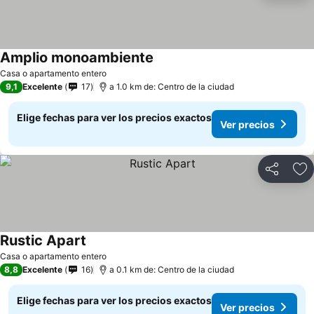
Amplio monoambiente
Casa o apartamento entero
9,1
Excelente
17
a 1.0 km de: Centro de la ciudad
Elige fechas para ver los precios exactos
Ver precios
Compartir
Ag
Rustic Apart
Casa o apartamento entero
8,8
Excelente
16
a 0.1 km de: Centro de la ciudad
Elige fechas para ver los precios exactos
Ver precios