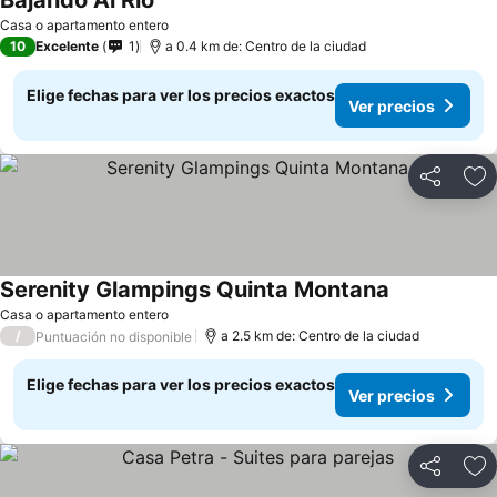
Bajando Al Rio
Casa o apartamento entero
10
Excelente
1
a 0.4 km de: Centro de la ciudad
Elige fechas para ver los precios exactos
Ver precios
Compartir
Ag
Serenity Glampings Quinta Montana
Casa o apartamento entero
/
a 2.5 km de: Centro de la ciudad
Puntuación no disponible
Elige fechas para ver los precios exactos
Ver precios
Compartir
Ag