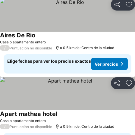
Compartir
Ag
Aires De Rio
Casa o apartamento entero
/
a 0.5 km de: Centro de la ciudad
Puntuación no disponible
Elige fechas para ver los precios exactos
Ver precios
Compartir
Ag
Apart mathea hotel
Casa o apartamento entero
/
a 0.9 km de: Centro de la ciudad
Puntuación no disponible