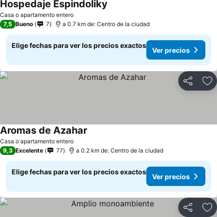
Hospedaje Espindoliky
Casa o apartamento entero
7,5
Bueno
7
a 0.7 km de: Centro de la ciudad
Elige fechas para ver los precios exactos
Ver precios
Compartir
Ag
Aromas de Azahar
Casa o apartamento entero
9,3
Excelente
77
a 0.2 km de: Centro de la ciudad
Elige fechas para ver los precios exactos
Ver precios
Compartir
Ag