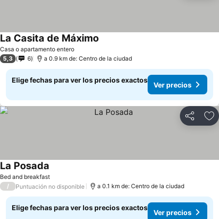
La Casita de Máximo
Casa o apartamento entero
5,3
6
a 0.9 km de: Centro de la ciudad
Elige fechas para ver los precios exactos
Ver precios
Compartir
Ag
La Posada
Bed and breakfast
/
a 0.1 km de: Centro de la ciudad
Puntuación no disponible
Elige fechas para ver los precios exactos
Ver precios