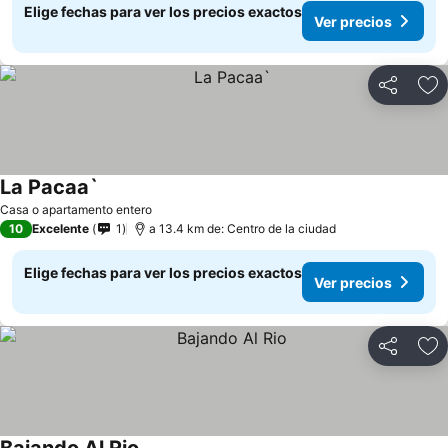
Elige fechas para ver los precios exactos
Ver precios
Compartir
Ag
La Pacaa`
Casa o apartamento entero
10
Excelente
1
a 13.4 km de: Centro de la ciudad
Elige fechas para ver los precios exactos
Ver precios
Compartir
Ag