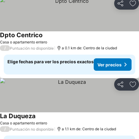
Compartir
Ag
Dpto Centrico
Casa o apartamento entero
/
a 0.1 km de: Centro de la ciudad
Puntuación no disponible
Elige fechas para ver los precios exactos
Ver precios
Compartir
Ag
La Duqueza
Casa o apartamento entero
/
a 1.1 km de: Centro de la ciudad
Puntuación no disponible