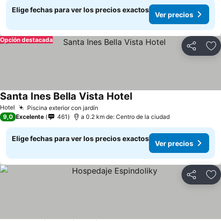
Elige fechas para ver los precios exactos
Ver precios
Opción destacada
Compartir
Ag
Santa Ines Bella Vista Hotel
Hotel
Piscina exterior con jardín
9,0
Excelente
461
a 0.2 km de: Centro de la ciudad
Elige fechas para ver los precios exactos
Ver precios
Compartir
Ag