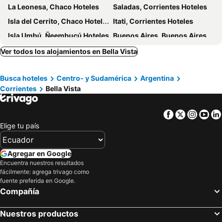
La Leonesa, Chaco Hoteles
Saladas, Corrientes Hoteles
Isla del Cerrito, Chaco Hoteles
Itati, Corrientes Hoteles
Isla Umbú, Ñeembucú Hoteles
Buenos Aires, Buenos Aires Provincia Hoteles
Mar del Plata, Buenos Aires Provincia Hoteles
San Carlos de Bariloche, Río Negro Hoteles
Ver todos los alojamientos en Bella Vista
Puerto Iguazú, Misiones Hoteles
Villa Carlos Paz, Córdoba Provincia Hoteles
Busca hoteles
Centro- y Sudamérica
Argentina
Córdoba Capital, Córdoba Provincia Hoteles
Mendoza Capital, Mendoza Provincia Hoteles
Corrientes
Bella Vista
Termas de Río Hondo, Santiago del Estero Provincia Hoteles
Salta Capital, Salta Provincia Hoteles
Facebook
Twitter
Insta
Yo
Elige tu país
Agregar en Google
Encuentra nuestros resultados
fácilmente: agrega trivago como
fuente preferida en Google.
Compañía
Nuestros productos