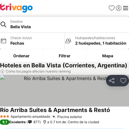
Favoritos
Iniciar 
Me
Destino
Bella Vista
Check-in/out
Huéspedes/habitaciones
Fechas
2 huéspedes, 1 habitación
Ordenar
Filtrar
Mapa
Hoteles en Bella Vista (Corrientes, Argentina)
Cómo los pagos afectan nuestro ranking
Compartir
Ag
Río Arriba Suites & Apartments & Restó
Apartamento amueblado
Piscina exterior
3 Estrellas
9,1
Excelente
877
a 0.7 km de: Centro de la ciudad