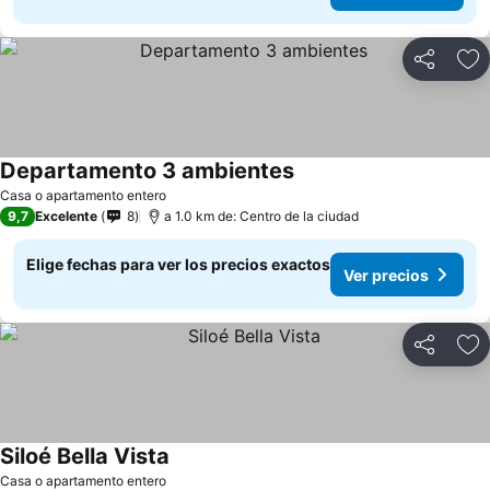
Compartir
Ag
Departamento 3 ambientes
Casa o apartamento entero
9,7
Excelente
8
a 1.0 km de: Centro de la ciudad
Elige fechas para ver los precios exactos
Ver precios
Compartir
Ag
Siloé Bella Vista
Casa o apartamento entero