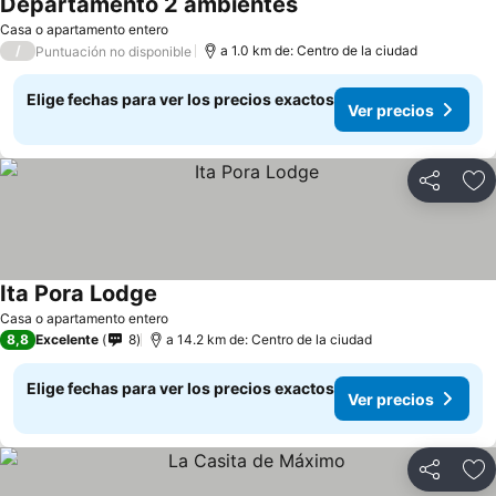
Departamento 2 ambientes
Casa o apartamento entero
/
a 1.0 km de: Centro de la ciudad
Puntuación no disponible
Elige fechas para ver los precios exactos
Ver precios
Compartir
Ag
Ita Pora Lodge
Casa o apartamento entero
8,8
Excelente
8
a 14.2 km de: Centro de la ciudad
Elige fechas para ver los precios exactos
Ver precios
Compartir
Ag