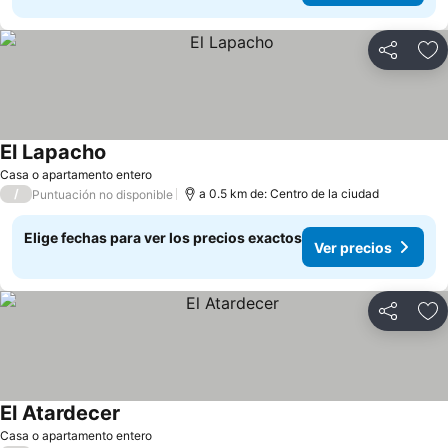
Compartir
Ag
El Lapacho
Casa o apartamento entero
/
a 0.5 km de: Centro de la ciudad
Puntuación no disponible
Elige fechas para ver los precios exactos
Ver precios
Compartir
Ag
El Atardecer
Casa o apartamento entero