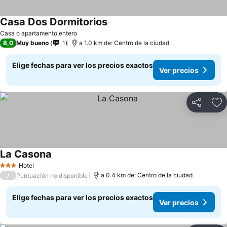
Casa Dos Dormitorios
Casa o apartamento entero
8,0
Muy bueno
1
a 1.0 km de: Centro de la ciudad
Elige fechas para ver los precios exactos
Ver precios
Compartir
Ag
La Casona
Hotel
3 Estrellas
/
a 0.4 km de: Centro de la ciudad
Puntuación no disponible
Elige fechas para ver los precios exactos
Ver precios