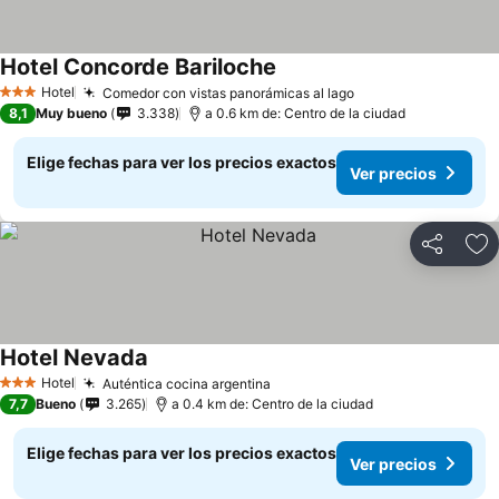
Hotel Concorde Bariloche
Ver precios
Hotel
Comedor con vistas panorámicas al lago
Ver precios
3 Estrellas
8,1
Muy bueno
3.338
a 0.6 km de: Centro de la ciudad
Elige fechas para ver los precios exactos
Ver precios
Compartir
Ag
Hotel Nevada
Ver precios
Hotel
Auténtica cocina argentina
Ver precios
3 Estrellas
7,7
Bueno
3.265
a 0.4 km de: Centro de la ciudad
Elige fechas para ver los precios exactos
Ver precios