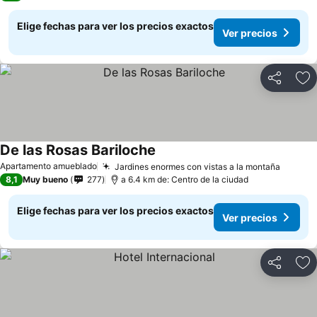
Elige fechas para ver los precios exactos
Ver precios
Compartir
Ag
De las Rosas Bariloche
Ver precios
Apartamento amueblado
Jardines enormes con vistas a la montaña
Ver pr
8,1
Muy bueno
277
a 6.4 km de: Centro de la ciudad
Elige fechas para ver los precios exactos
Ver precios
Compartir
Ag