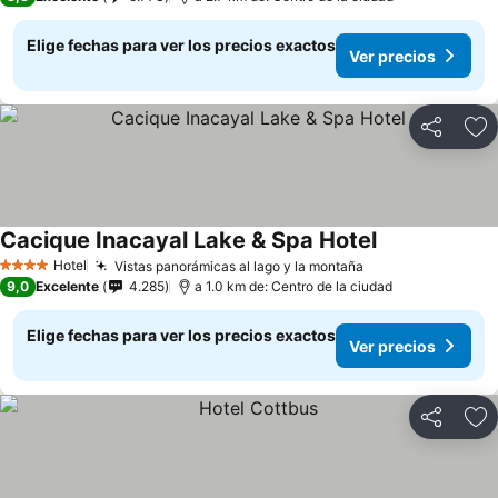
Elige fechas para ver los precios exactos
Ver precios
Compartir
Ag
Cacique Inacayal Lake & Spa Hotel
Ver precios
Hotel
Vistas panorámicas al lago y la montaña
Ver precios
4 Estrellas
9,0
Excelente
4.285
a 1.0 km de: Centro de la ciudad
Elige fechas para ver los precios exactos
Ver precios
Compartir
Ag