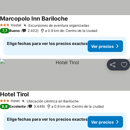
Marcopolo Inn Bariloche
Ver precios
Hostel
Excursiones de aventura organizadas
Ver precios
3 Estrellas
7,7
Bueno
2.402
a 0.9 km de: Centro de la ciudad
Elige fechas para ver los precios exactos
Ver precios
Compartir
Ag
Hotel Tirol
Ver precios
Hotel
Ubicación céntrica en Bariloche
Ver precios
3 Estrellas
8,8
Excelente
3.446
a 0.6 km de: Centro de la ciudad
Elige fechas para ver los precios exactos
Ver precios