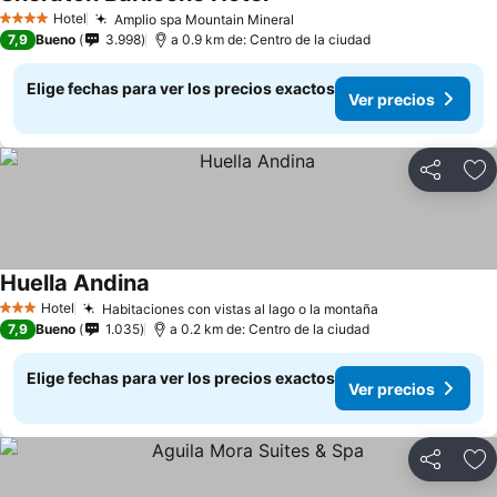
Ver precios
Hotel
Amplio spa Mountain Mineral
Ver precios
4 Estrellas
7,9
Bueno
3.998
a 0.9 km de: Centro de la ciudad
Elige fechas para ver los precios exactos
Ver precios
Compartir
Ag
Huella Andina
Ver precios
Hotel
Habitaciones con vistas al lago o la montaña
Ver precios
3 Estrellas
7,9
Bueno
1.035
a 0.2 km de: Centro de la ciudad
Elige fechas para ver los precios exactos
Ver precios
Compartir
Ag