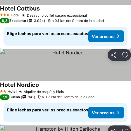
Hotel Cottbus
Ver precios
Hotel
Desayuno buffet casero excepcional
Ver precios
3 Estrellas
8,8
Excelente
3.944
a 0.1 km de: Centro de la ciudad
Elige fechas para ver los precios exactos
Ver precios
Compartir
Ag
Hotel Nordico
Ver precios
Hotel
Alquiler de esquís y bicis
Ver precios
2 Estrellas
7,9
Bueno
841
a 0.7 km de: Centro de la ciudad
Elige fechas para ver los precios exactos
Ver precios