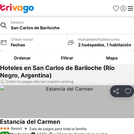
Favoritos
Iniciar 
Me
Destino
San Carlos de Bariloche
Check-in/out
Huéspedes/habitaciones
Fechas
2 huéspedes, 1 habitación
Ordenar
Filtrar
Mapa
Hoteles en San Carlos de Bariloche (Río
Negro, Argentina)
Cómo los pagos afectan nuestro ranking
Compartir
Ag
Estancia del Carmen
Ver precios
Resort
Sala de juegos para toda la familia
Ver precios
3 Estrellas