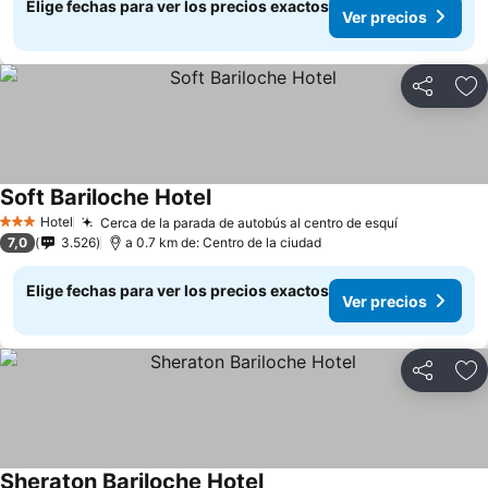
Elige fechas para ver los precios exactos
Ver precios
Compartir
Ag
Soft Bariloche Hotel
Ver precios
Hotel
Cerca de la parada de autobús al centro de esquí
Ver precio
3 Estrellas
7,0
3.526
a 0.7 km de: Centro de la ciudad
Elige fechas para ver los precios exactos
Ver precios
Compartir
Ag
Sheraton Bariloche Hotel