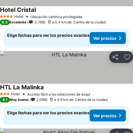
Hotel Cristal
Ver precios
Hotel
Ubicación céntrica privilegiada
Ver precios
4 Estrellas
8,5
Excelente
3.768
a 0.4 km de: Centro de la ciudad
Elige fechas para ver los precios exactos
Ver precios
Compartir
Ag
HTL La Malinka
Ver precios
Hotel
Acceso fácil a las estaciones de esquí
Ver precios
3 Estrellas
8,1
Muy bueno
2.088
a 4.9 km de: Centro de la ciudad
Elige fechas para ver los precios exactos
Ver precios