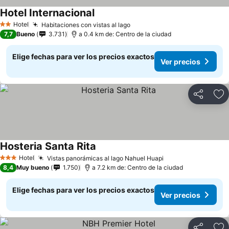
Hotel Internacional
Ver precios
Hotel
Habitaciones con vistas al lago
Ver precios
2 Estrellas
7,7
Bueno
3.731
a 0.4 km de: Centro de la ciudad
Elige fechas para ver los precios exactos
Ver precios
Compartir
Ag
Hosteria Santa Rita
Ver precios
Hotel
Vistas panorámicas al lago Nahuel Huapi
Ver precios
3 Estrellas
8,4
Muy bueno
1.750
a 7.2 km de: Centro de la ciudad
Elige fechas para ver los precios exactos
Ver precios