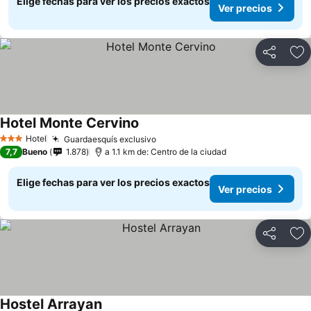
Elige fechas para ver los precios exactos
Ver precios
Compartir
Ag
Hotel Monte Cervino
Ver precios
Hotel
Guardaesquís exclusivo
Ver precios
3 Estrellas
7,7
Bueno
1.878
a 1.1 km de: Centro de la ciudad
Elige fechas para ver los precios exactos
Ver precios
Compartir
Ag
Hostel Arrayan