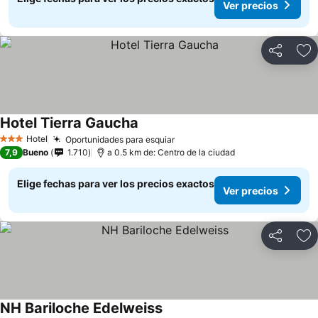
Ver precios
Compartir
Ag
Hotel Tierra Gaucha
Ver precios
Hotel
Oportunidades para esquiar
Ver precios
3 Estrellas
7,9
Bueno
1.710
a 0.5 km de: Centro de la ciudad
Elige fechas para ver los precios exactos
Ver precios
Compartir
Ag
NH Bariloche Edelweiss
Ver precios