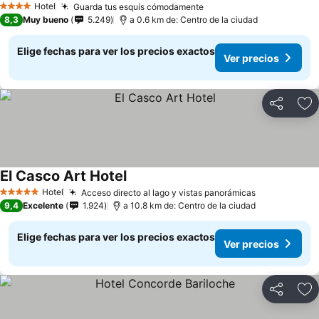
Hotel
Guarda tus esquís cómodamente
Ver precios
4 Estrellas
8,3
Muy bueno
5.249
a 0.6 km de: Centro de la ciudad
Elige fechas para ver los precios exactos
Ver precios
Compartir
Ag
El Casco Art Hotel
Ver precios
Hotel
Acceso directo al lago y vistas panorámicas
Ver precios
5 Estrellas
9,4
Excelente
1.924
a 10.8 km de: Centro de la ciudad
Elige fechas para ver los precios exactos
Ver precios
Compartir
Ag