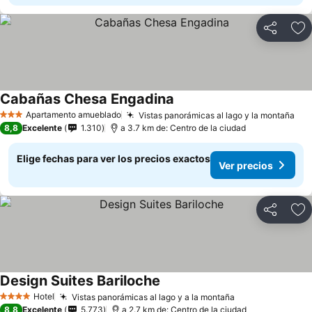
Compartir
Ag
Cabañas Chesa Engadina
Ver precios
Apartamento amueblado
Vistas panorámicas al lago y la montaña
Ver
3 Estrellas
8,8
Excelente
1.310
a 3.7 km de: Centro de la ciudad
Elige fechas para ver los precios exactos
Ver precios
Compartir
Ag
Design Suites Bariloche
Ver precios
Hotel
Vistas panorámicas al lago y a la montaña
Ver precios
4 Estrellas
8,8
Excelente
5.773
a 2.7 km de: Centro de la ciudad