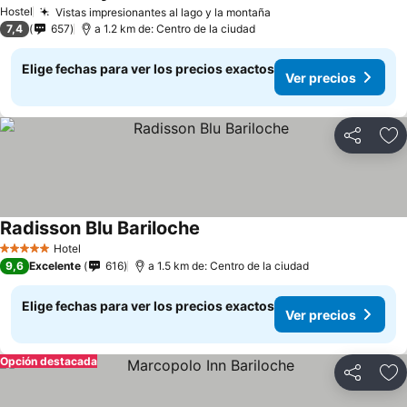
Ver precios
Hostel
Vistas impresionantes al lago y la montaña
Ver precios
7,4
657
a 1.2 km de: Centro de la ciudad
Elige fechas para ver los precios exactos
Ver precios
Compartir
Ag
Radisson Blu Bariloche
Ver precios
Hotel
5 Estrellas
9,6
Excelente
616
a 1.5 km de: Centro de la ciudad
Elige fechas para ver los precios exactos
Ver precios
Opción destacada
Compartir
Ag