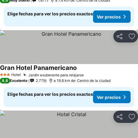
8,0
Muy bueno
1.877
a 7.6 km de: Centro de la ciudad
Elige fechas para ver los precios exactos
Ver precios
Compartir
Ag
Gran Hotel Panamericano
Ver precios
Hotel
Jardín exuberante para relajarse
Ver precios
3 Estrellas
8,8
Excelente
2.779
a 19.8 km de: Centro de la ciudad
Elige fechas para ver los precios exactos
Ver precios
Compartir
Ag