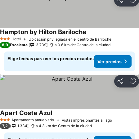
Compartir
Ag
Hampton by Hilton Bariloche
Ver precios
Hotel
Ubicación privilegiada en el centro de Bariloche
Ver precios
3 Estrellas
8,9
Excelente
3.739
a 0.6 km de: Centro de la ciudad
Elige fechas para ver los precios exactos
Ver precios
Compartir
Ag
Apart Costa Azul
Ver precios
Apartamento amueblado
Vistas impresionantes al lago
Ver precios
3 Estrellas
7,2
1.334
a 4.3 km de: Centro de la ciudad