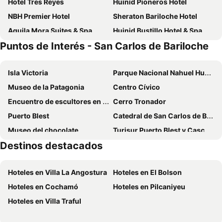
Hotel Tres Reyes
Huinid Pioneros Hotel
NBH Premier Hotel
Sheraton Bariloche Hotel
Aguila Mora Suites & Spa
Huinid Bustillo Hotel & Spa
Puntos de Interés - San Carlos de Bariloche
Trip Bariloche Select
Aldea Andina Hotel&Spa
Bella Vista
Hotel Nordico
Isla Victoria
Parque Nacional Nahuel Huapi
Alt Interlaken Hotel
Pioneros Suites by Grupo Tierra Gaucha
Museo de la Patagonia
Centro Cívico
NBH Nativo Boutique Hotel
Departamentos Casa Piamonte
Encuentro de escultores en madera
Cerro Tronador
Gran Hotel Panamericano
Hotel Cristal
Puerto Blest
Catedral de San Carlos de Bariloche
Huella Andina
Cacique Inacayal Lake & Spa Hotel
Museo del chocolate
Turisur Puerto Blest y Cascada de Los Cántaros
Hampton by Hilton Bariloche
Hotel Tirol
Destinos destacados
Cerro Bayo
Tren Histórico a Vapor
Hosteria Santa Rita
Kenton Palace Bariloche
Circuito Grande
Aeropuerto de Bariloche
Hotel Tierra Gaucha
Hotel Nahuel Huapi
Hoteles en Villa La Angostura
Hoteles en El Bolson
Cascada Los Alerces
Rochester Bariloche
Hotel EcoSki by bund
Hoteles en Cochamó
Hoteles en Pilcaniyeu
Nido del Cóndor Hotel & Spa
Apart Del Lago
Hoteles en Villa Traful
La Cascada Casa Patagónica by DON
Los Juncos Patagonian Lake House
Apart del Lago
Hotel Plaza Bariloche