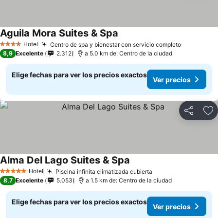
Aguila Mora Suites & Spa
Ver precios
Hotel
Centro de spa y bienestar con servicio completo
Ver preci
4 Estrellas
8,9
Excelente
2.312
a 5.0 km de: Centro de la ciudad
Elige fechas para ver los precios exactos
Ver precios
Compartir
Ag
Alma Del Lago Suites & Spa
Ver precios
Hotel
Piscina infinita climatizada cubierta
Ver precios
5 Estrellas
8,7
Excelente
5.053
a 1.5 km de: Centro de la ciudad
Elige fechas para ver los precios exactos
Ver precios