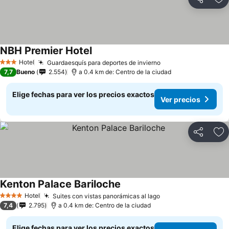
Compartir
Ag
NBH Premier Hotel
Ver precios
Hotel
Guardaesquís para deportes de invierno
Ver precios
3 Estrellas
7,7
Bueno
2.554
a 0.4 km de: Centro de la ciudad
Elige fechas para ver los precios exactos
Ver precios
Compartir
Ag
Kenton Palace Bariloche
Ver precios
Hotel
Suites con vistas panorámicas al lago
Ver precios
4 Estrellas
7,4
2.795
a 0.4 km de: Centro de la ciudad
Elige fechas para ver los precios exactos