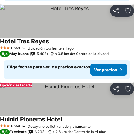
Compartir
Ag
Hotel Tres Reyes
Ver precios
Hotel
Ubicación top frente al lago
Ver precios
3 Estrellas
8,4
Muy bueno
5.493
a 0.5 km de: Centro de la ciudad
Elige fechas para ver los precios exactos
Ver precios
Opción destacada
Compartir
Ag
Huinid Pioneros Hotel
Ver precios
Hotel
Desayuno buffet variado y abundante
Ver precios
3 Estrellas
8,6
Excelente
6.203
a 2.8 km de: Centro de la ciudad