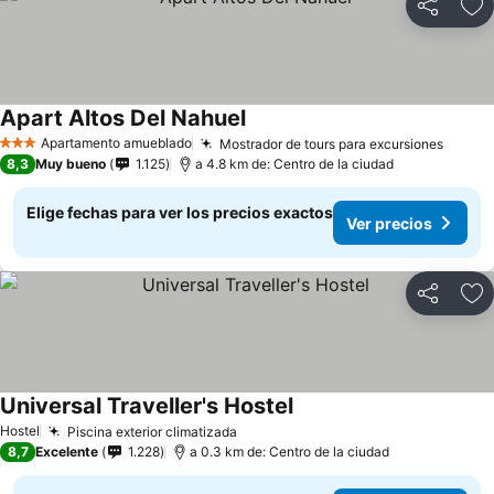
Compartir
Ag
Apart Altos Del Nahuel
Ver precios
Apartamento amueblado
Mostrador de tours para excursiones
Ver pr
3 Estrellas
8,3
Muy bueno
1.125
a 4.8 km de: Centro de la ciudad
Elige fechas para ver los precios exactos
Ver precios
Compartir
Ag
Universal Traveller's Hostel
Ver precios
Hostel
Piscina exterior climatizada
Ver precios
8,7
Excelente
1.228
a 0.3 km de: Centro de la ciudad