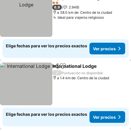
Compartir
Agregar a favoritos
Ver 
2 Estrellas
6,9
2.948
a 38.0 km de: Centro de la ciudad
Ideal para viajeros religiosos
Ver precios
Elige fechas para ver los precios exactos
Ver precios
International Lodge
Compartir
Agregar a favoritos
Ver pr
/
Puntuación no disponible
a 1.4 km de: Centro de la ciudad
Elige fechas para ver los precios exactos
Ver precios