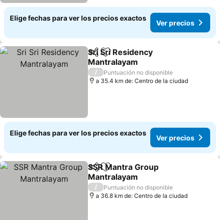
Elige fechas para ver los precios exactos
Ver precios
Sri Sri Residency
Compartir
Agregar a favoritos
Mantralayam
Ver precios
/
Puntuación no disponible
a 35.4 km de: Centro de la ciudad
Elige fechas para ver los precios exactos
Ver precios
SSR Mantra Group
Compartir
Agregar a favoritos
Mantralayam
Ver precios
/
Puntuación no disponible
a 36.8 km de: Centro de la ciudad