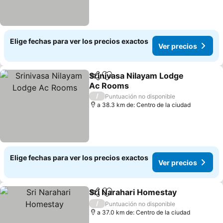
Elige fechas para ver los precios exactos
Ver precios
Srinivasa Nilayam Lodge
Compartir
Agregar a favoritos
Ac Rooms
Ver precios
/
Puntuación no disponible
a 38.3 km de: Centro de la ciudad
Elige fechas para ver los precios exactos
Ver precios
Sri Narahari Homestay
Compartir
Agregar a favoritos
Ver
/
Puntuación no disponible
a 37.0 km de: Centro de la ciudad