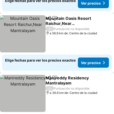
Elige fechas para ver los precios exactos
Ver precios
Mountain Oasis Resort
Compartir
Agregar a favoritos
Raichur,Near
Mantralayam
Ver precios
/
Puntuación no disponible
a 56.9 km de: Centro de la ciudad
Elige fechas para ver los precios exactos
Ver precios
Manireddy Residency
Compartir
Agregar a favoritos
Mantralayam
Ver precios
/
Puntuación no disponible
a 36.6 km de: Centro de la ciudad