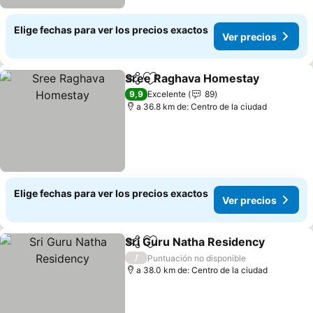
Elige fechas para ver los precios exactos
Ver precios
Sree Raghava Homestay
Compartir
Agregar a favoritos
V
9,9
Excelente
89
a 36.8 km de: Centro de la ciudad
Elige fechas para ver los precios exactos
Ver precios
Sri Guru Natha Residency
Compartir
Agregar a favoritos
/
Puntuación no disponible
a 38.0 km de: Centro de la ciudad