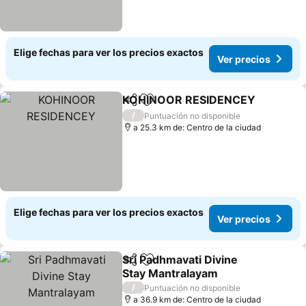
Elige fechas para ver los precios exactos
Ver precios
KOHINOOR RESIDENCEY
Compartir
Agregar a favoritos
V
/
Puntuación no disponible
a 25.3 km de: Centro de la ciudad
Elige fechas para ver los precios exactos
Ver precios
Sri Padhmavati Divine
Compartir
Agregar a favoritos
Stay Mantralayam
Ver precios
/
Puntuación no disponible
a 36.9 km de: Centro de la ciudad