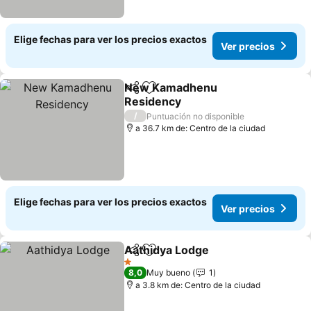
Elige fechas para ver los precios exactos
Ver precios
New Kamadhenu
Compartir
Agregar a favoritos
Residency
Ver precios
/
Puntuación no disponible
a 36.7 km de: Centro de la ciudad
Elige fechas para ver los precios exactos
Ver precios
Aathidya Lodge
Compartir
Agregar a favoritos
Ver precio
1 Estrellas
8,0
Muy bueno
1
a 3.8 km de: Centro de la ciudad