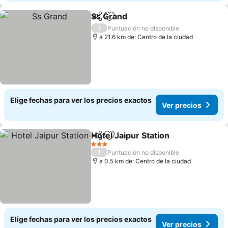
Ss Grand
Compartir
Agregar a favoritos
Ver precios
/
Puntuación no disponible
a 21.6 km de: Centro de la ciudad
Elige fechas para ver los precios exactos
Ver precios
Hotel Jaipur Station
Compartir
Agregar a favoritos
Ver pr
3 Estrellas
/
Puntuación no disponible
a 0.5 km de: Centro de la ciudad
Elige fechas para ver los precios exactos
Ver precios