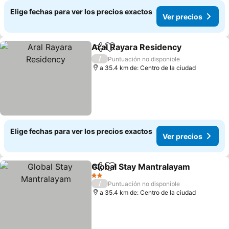
Elige fechas para ver los precios exactos
Ver precios
Aral Rayara Residency
Compartir
Agregar a favoritos
Ver
/
Puntuación no disponible
a 35.4 km de: Centro de la ciudad
Elige fechas para ver los precios exactos
Ver precios
Global Stay Mantralayam
Compartir
Agregar a favoritos
V
2 Estrellas
/
Puntuación no disponible
a 35.4 km de: Centro de la ciudad