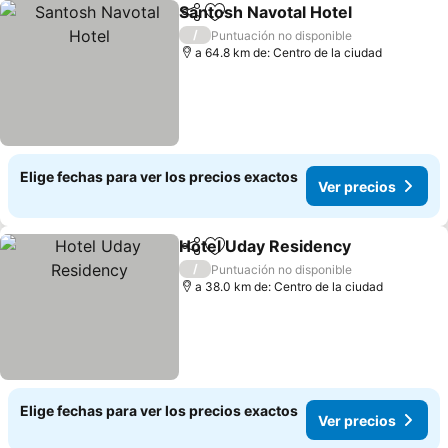
Santosh Navotal Hotel
Compartir
Agregar a favoritos
Ver 
/
Puntuación no disponible
a 64.8 km de: Centro de la ciudad
Elige fechas para ver los precios exactos
Ver precios
Hotel Uday Residency
Compartir
Agregar a favoritos
Ver 
/
Puntuación no disponible
a 38.0 km de: Centro de la ciudad
Elige fechas para ver los precios exactos
Ver precios