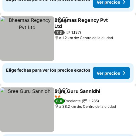
Ver precios
Bheemas Regency Pvt
Compartir
Agregar a favoritos
Ltd
Ver precios
7,3
1.137
a 1.2 km de: Centro de la ciudad
Elige fechas para ver los precios exactos
Ver precios
Sree Guru Sannidhi
Compartir
Agregar a favoritos
Ver pre
2 Estrellas
8,6
Excelente
1.285
a 38.2 km de: Centro de la ciudad