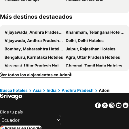
Más destinos destacados
Vijayawada, Andhra Pradesh Hoteles
Khammam, Telangana Hoteles
Vijaywada, Andhra Pradesh Hoteles
Delhi, Delhi Hoteles
Bombay, Maharashtra Hoteles
Jaipur, Rajasthan Hoteles
Bengaluru, Karnataka Hoteles
Agra, Uttar Pradesh Hoteles
Varanasi, Uttar Pradesh Hoteles
Chennai, Tamil Nadu Hoteles
Rishikesh, Uttarakhand Hoteles
Udaipur, Rajasthan Hoteles
Ver todos los alojamientos en Adoni
Busca hoteles
Asia
India
Andhra Pradesh
Adoni
Facebook
Twitter
Insta
Yo
Elige tu país
Agregar en Google