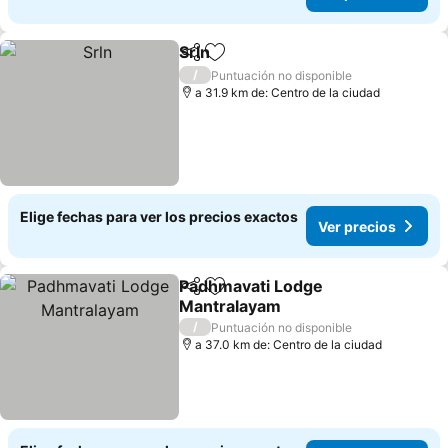
Srln
Compartir
Agregar a favoritos
Ver precios
/
Puntuación no disponible
a 31.9 km de: Centro de la ciudad
Elige fechas para ver los precios exactos
Ver precios
Padhmavati Lodge
Compartir
Agregar a favoritos
Mantralayam
Ver precios
/
Puntuación no disponible
a 37.0 km de: Centro de la ciudad