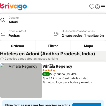
Favoritos
Iniciar 
Me
Destino
Adoni
Check-in/out
Huéspedes/habitaciones
Fechas
2 huéspedes, 1 habitación
Ordenar
Filtrar
Mapa
Hoteles en Adoni (Andhra Pradesh, India)
Cómo los pagos afectan nuestro ranking
Vimala Regency
Compartir
Agregar a favoritos
Ver precio
5 Estrellas
8,3
Muy bueno
424
a 3.1 km de: Centro de la ciudad
Lujoso lugar para bodas y eventos
Ver pre
Elige fechas para ver los precios exactos