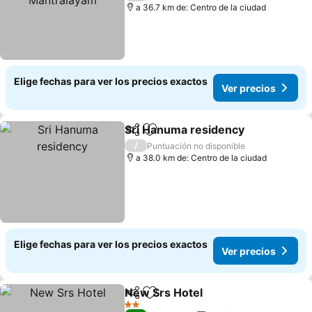
a 36.7 km de: Centro de la ciudad
Elige fechas para ver los precios exactos
Ver precios
Sri Hanuma residency
Compartir
Agregar a favoritos
Ver 
/
Puntuación no disponible
a 38.0 km de: Centro de la ciudad
Elige fechas para ver los precios exactos
Ver precios
New Srs Hotel
Compartir
Agregar a favoritos
Ver precios
2 Estrellas