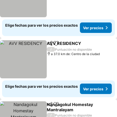
Elige fechas para ver los precios exactos
Ver precios
AVV RESIDENCY
Compartir
Agregar a favoritos
Ver preci
/
Puntuación no disponible
a 37.0 km de: Centro de la ciudad
Elige fechas para ver los precios exactos
Ver precios
Nandagokul Homestay
Compartir
Agregar a favoritos
Mantralayam
Ver precios
/
Puntuación no disponible