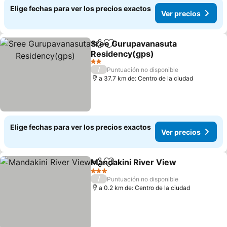
Elige fechas para ver los precios exactos
Ver precios
Sree Gurupavanasuta
Compartir
Agregar a favoritos
Residency(gps)
Ver precios
2 Estrellas
/
Puntuación no disponible
a 37.7 km de: Centro de la ciudad
Elige fechas para ver los precios exactos
Ver precios
Mandakini River View
Compartir
Agregar a favoritos
Ver 
3 Estrellas
/
Puntuación no disponible
a 0.2 km de: Centro de la ciudad