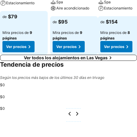
Spa
Spa
Estacionamiento
Aire acondicionado
Estacionamiento
Ver precios
$79
de
Ver precios
Ver precios
$95
$154
de
de
Mira precios de
9
Mira precios de
9
Mira precios de
8
páginas
páginas
páginas
Ver precios
Ver precios
Ver precios
Ver todos los alojamientos en Las Vegas
Tendencia de precios
Según los precios más bajos de los últimos 30 días en trivago
$0
$0
$0