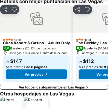
Hoteles con mejor puntuación en Las Vegas
Compartir
Agregar a favoritos
Compartir
Agregar a f
Hotel
Hotel
4 Estrellas
3 Estrellas
Circa Resort & Casino - Adults Only
The Berkley, Las
8,6
8,9
Excelente
(
20.824 puntuaciones
)
Excelente
(
10.083
Las Vegas, a 0.3 km de: Centro de la ciudad
Las Vegas, a 15.0 km
$147
$112
de
de
Mira precios de
8 páginas
Mira precios de
9 
Ver precios
Ver pr
Ver todos los alojamientos en Las Vegas
Otros hospedajes en Las Vegas