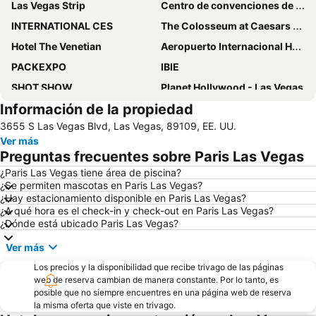
Las Vegas Strip
Centro de convenciones de Las Vegas
INTERNATIONAL CES
The Colosseum at Caesars Palace
Hotel The Venetian
Aeropuerto Internacional Harry Reid
PACKEXPO
IBIE
SHOT SHOW
Planet Hollywood - Las Vegas
Información de la propiedad
Hard Rock Café Las Vegas Strip
Hotel Treasure Island
3655 S Las Vegas Blvd, Las Vegas, 89109, EE. UU.
South Point Showroom
Fuentes del Bellagio
Ver más
Las Vegas North Premium Outlets
Preguntas frecuentes sobre Paris Las Vegas
¿Paris Las Vegas tiene área de piscina?
¿Se permiten mascotas en Paris Las Vegas?
¿Hay estacionamiento disponible en Paris Las Vegas?
¿A qué hora es el check-in y check-out en Paris Las Vegas?
¿Dónde está ubicado Paris Las Vegas?
Ver más
Los precios y la disponibilidad que recibe trivago de las páginas
web de reserva cambian de manera constante. Por lo tanto, es
posible que no siempre encuentres en una página web de reserva
la misma oferta que viste en trivago.