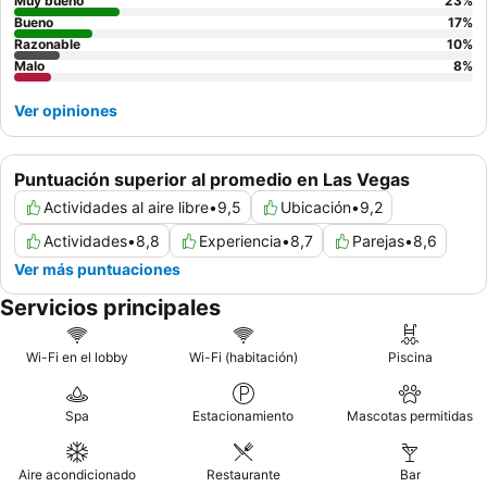
fresca y moderna.
Muy bueno
23
%
Bueno
17
%
Razonable
10
%
Malo
8
%
Ver opiniones
Puntuación superior al promedio en Las Vegas
Actividades al aire libre
•
9,5
Ubicación
•
9,2
Actividades
•
8,8
Experiencia
•
8,7
Parejas
•
8,6
Ver más puntuaciones
Servicios principales
Wi-Fi en el lobby
Wi-Fi (habitación)
Piscina
Spa
Estacionamiento
Mascotas permitidas
Aire acondicionado
Restaurante
Bar