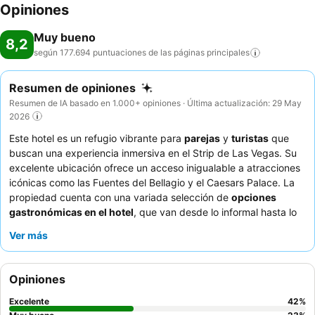
Opiniones
Muy bueno
8,2
según 177.694 puntuaciones de las páginas
principales
Resumen de opiniones
Resumen de IA basado en 1.000+ opiniones · Última actualización: 29 May
2026
Este hotel es un refugio vibrante para
parejas
y
turistas
que
buscan una experiencia inmersiva en el Strip de Las Vegas. Su
excelente ubicación ofrece un acceso inigualable a atracciones
icónicas como las Fuentes del Bellagio y el Caesars Palace. La
propiedad cuenta con una variada selección de
opciones
gastronómicas en el hotel
, que van desde lo informal hasta lo
exclusivo, lo que garantiza una aventura culinaria para todos los
Ver más
gustos. Los huéspedes elogian constantemente al
personal de
botones
y al
equipo de limpieza
por su amabilidad y eficiencia,
lo que contribuye a una estancia positiva. Para una experiencia
Opiniones
verdaderamente única, considere reservar una habitación en la
recién renovada Torre Versailles para disfrutar de una estética
Excelente
42
%