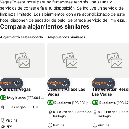
VegasEn este hotel para no fumadores tendrás una sauna y
servicios de conserjería a tu disposición. Se incluye un servicio de
limpieza limitado. Los alojamientos con aire acondicionado de este
hotel disponen de secador de pelo. Se ofrece servicio de limpieza
Compara alojamientos similares
de forma limitada. Los servicios de ocio y esparcimiento en este
hotel incluyen sauna.
Alojamiento seleccionado
Alojamientos similares
Resort
Hotel
Hotel
4 Estrellas
5 Estrellas
5 Estrellas
Compartir
Agregar a favoritos
Compartir
Agregar a favoritos
Compartir
Agregar 
Paris Las Vegas
Caesars Palace Las
The Venetian Reso
Vegas
Las Vegas
8,2
Muy bueno
(
177.694 puntuaciones
)
8,5
9,1
Excelente
(
198.231 puntuaciones
Excelente
)
(
193.67
Las Vegas, EE. UU.
a 0.8 km de: Fuentes del
a 1.2 km de: Fuente
Bellagio
Bellagio
Piscina
Piscina
Piscina
Spa