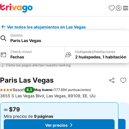
Favoritos
Iniciar 
Me
Ver todos los alojamientos en Las Vegas
Destino
Paris Las Vegas
Check-in/out
Huéspedes/habitaciones
Fechas
2 huéspedes, 1 habitación
Cómo los pagos afectan nuestro ranking
Paris Las Vegas
Compartir
Ag
Resort
8,2
Muy bueno
(
177.694 puntuaciones
)
4 Estrellas
3655 S Las Vegas Blvd, Las Vegas, 89109, EE. UU.
$79
$79
de
de
Mira precios de
9 páginas
Mira precios de
9 páginas
Ver precios
Ver precios