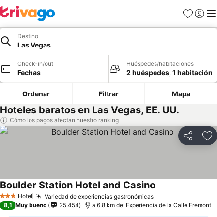
Favoritos
Iniciar 
Me
Destino
Las Vegas
Check-in/out
Huéspedes/habitaciones
Fechas
2 huéspedes, 1 habitación
Ordenar
Filtrar
Mapa
Hoteles baratos en Las Vegas, EE. UU.
Cómo los pagos afectan nuestro ranking
Compartir
Ag
Boulder Station Hotel and Casino
Hotel
Variedad de experiencias gastronómicas
3 Estrellas
8,1
Muy bueno
25.454
a 6.8 km de: Experiencia de la Calle Fremont