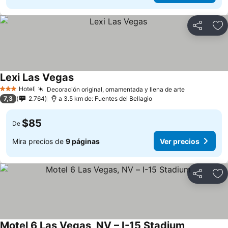
Compartir
Ag
Lexi Las Vegas
Hotel
Decoración original, ornamentada y llena de arte
3 Estrellas
7,3
2.764
a 3.5 km de: Fuentes del Bellagio
$85
De
Mira precios de
9 páginas
Ver precios
Compartir
Ag
Motel 6 Las Vegas, NV – I-15 Stadium