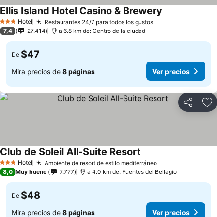
Ellis Island Hotel Casino & Brewery
Hotel
Restaurantes 24/7 para todos los gustos
3 Estrellas
7,4
27.414
a 6.8 km de: Centro de la ciudad
$47
De
Mira precios de
8 páginas
Ver precios
Compartir
Ag
Club de Soleil All-Suite Resort
Hotel
Ambiente de resort de estilo mediterráneo
3 Estrellas
8,0
Muy bueno
7.777
a 4.0 km de: Fuentes del Bellagio
$48
De
Mira precios de
8 páginas
Ver precios