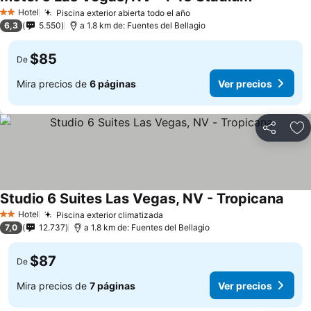
Hotel
Piscina exterior abierta todo el año
2 Estrellas
6,3
5.550
a 1.8 km de: Fuentes del Bellagio
$85
De
Mira precios de
6 páginas
Ver precios
Compartir
Ag
Studio 6 Suites Las Vegas, NV - Tropicana
Hotel
Piscina exterior climatizada
2 Estrellas
7,0
12.737
a 1.8 km de: Fuentes del Bellagio
$87
De
Mira precios de
7 páginas
Ver precios