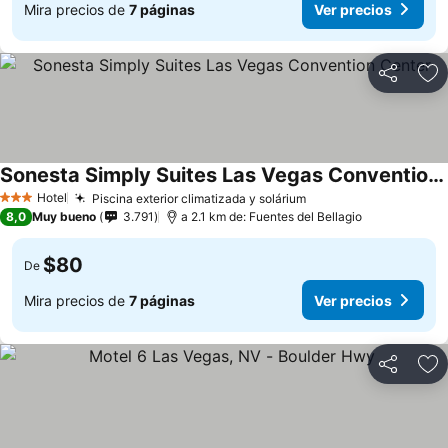
Mira precios de
7 páginas
Ver precios
Compartir
Ag
Sonesta Simply Suites Las Vegas Convention Center
Hotel
Piscina exterior climatizada y solárium
3 Estrellas
8,0
Muy bueno
3.791
a 2.1 km de: Fuentes del Bellagio
$80
De
Mira precios de
7 páginas
Ver precios
Compartir
Ag