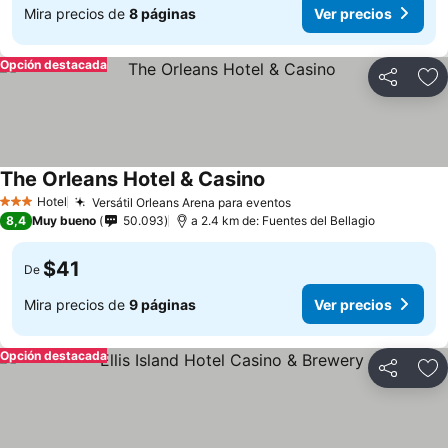
Mira precios de
8 páginas
Ver precios
Opción destacada
Compartir
Ag
The Orleans Hotel & Casino
Hotel
Versátil Orleans Arena para eventos
3 Estrellas
8,4
Muy bueno
50.093
a 2.4 km de: Fuentes del Bellagio
$41
De
Mira precios de
9 páginas
Ver precios
Opción destacada
Compartir
Ag