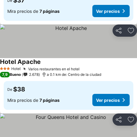
$37
De
Mira precios de
7 páginas
Ver precios
Compartir
Ag
Hotel Apache
Hotel
Varios restaurantes en el hotel
3 Estrellas
7,9
Bueno
2.678
a 0.1 km de: Centro de la ciudad
$38
De
Mira precios de
7 páginas
Ver precios
Compartir
Ag