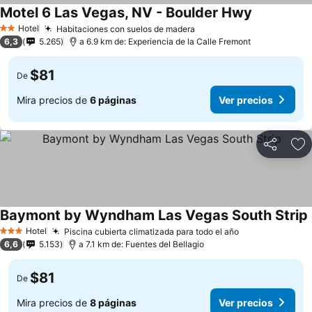
Motel 6 Las Vegas, NV - Boulder Hwy
Hotel
Habitaciones con suelos de madera
2 Estrellas
6,3
5.265
a 6.9 km de: Experiencia de la Calle Fremont
$81
De
Mira precios de
6 páginas
Ver precios
Compartir
Ag
Baymont by Wyndham Las Vegas South Strip
Hotel
Piscina cubierta climatizada para todo el año
3 Estrellas
6,6
5.153
a 7.1 km de: Fuentes del Bellagio
$81
De
Mira precios de
8 páginas
Ver precios