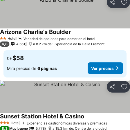
Compartir
Ag
Arizona Charlie's Boulder
Hotel
Variedad de opciones para comer en el hotel
2 Estrellas
6,8
4.651
a 8.2 km de: Experiencia de la Calle Fremont
$58
De
Mira precios de
6 páginas
Ver precios
Compartir
Ag
Sunset Station Hotel & Casino
Hotel
Experiencias gastronómicas diversas y premiadas
3 Estrellas
8,3
Muy bueno
5.778
a 15.3 km de: Centro de la ciudad