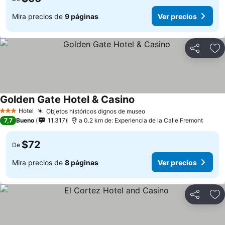
Mira precios de
9 páginas
Ver precios
Compartir
Ag
Golden Gate Hotel & Casino
Hotel
Objetos históricos dignos de museo
3 Estrellas
7,7
Bueno
11.317
a 0.2 km de: Experiencia de la Calle Fremont
$72
De
Mira precios de
8 páginas
Ver precios
Compartir
Ag