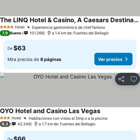
The LINQ Hotel & Casino, A Caesars Destination
Hotel
Experiencia gastronómica de chef famoso
4 Estrellas
7,9
Bueno
101.366
a 1.4 km de: Fuentes del Bellagio
$63
De
Mira precios de
8 páginas
Ver precios
Compartir
Ag
OYO Hotel and Casino Las Vegas
Hotel
Habitaciones con vistas al Strip o a la piscina
3 Estrellas
6,3
42.346
a 1.7 km de: Fuentes del Bellagio
$66
De