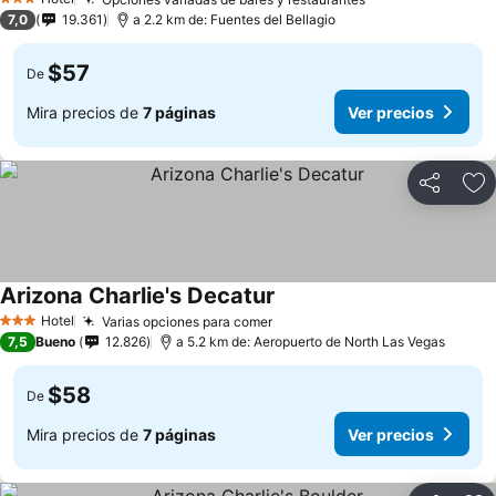
3 Estrellas
7,0
19.361
a 2.2 km de: Fuentes del Bellagio
$57
De
Mira precios de
7 páginas
Ver precios
Compartir
Ag
Arizona Charlie's Decatur
Hotel
Varias opciones para comer
3 Estrellas
7,5
Bueno
12.826
a 5.2 km de: Aeropuerto de North Las Vegas
$58
De
Mira precios de
7 páginas
Ver precios