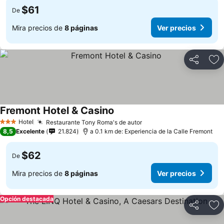
$61
De
Mira precios de
8 páginas
Ver precios
Compartir
Ag
Fremont Hotel & Casino
Hotel
Restaurante Tony Roma's de autor
3 Estrellas
8,5
Excelente
21.824
a 0.1 km de: Experiencia de la Calle Fremont
$62
De
Mira precios de
8 páginas
Ver precios
Opción destacada
Compartir
Ag