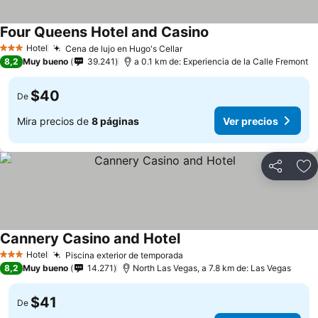
Four Queens Hotel and Casino
Hotel
Cena de lujo en Hugo's Cellar
3 Estrellas
8,2
Muy bueno
39.241
a 0.1 km de: Experiencia de la Calle Fremont
$40
De
Mira precios de
8 páginas
Ver precios
Compartir
Ag
Cannery Casino and Hotel
Hotel
Piscina exterior de temporada
3 Estrellas
8,2
Muy bueno
14.271
North Las Vegas, a 7.8 km de: Las Vegas
$41
De