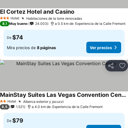
El Cortez Hotel and Casino
Hotel
Habitaciones de la torre renovadas
3 Estrellas
8,1
Muy bueno
24.003
a 0.5 km de: Experiencia de la Calle Fremont
$74
De
Mira precios de
8 páginas
Ver precios
Compartir
Ag
MainStay Suites Las Vegas Convention Center
Hotel
Alberca exterior y jacuzzi
2 Estrellas
6,5
1.521
a 4.0 km de: Experiencia de la Calle Fremont
$79
De