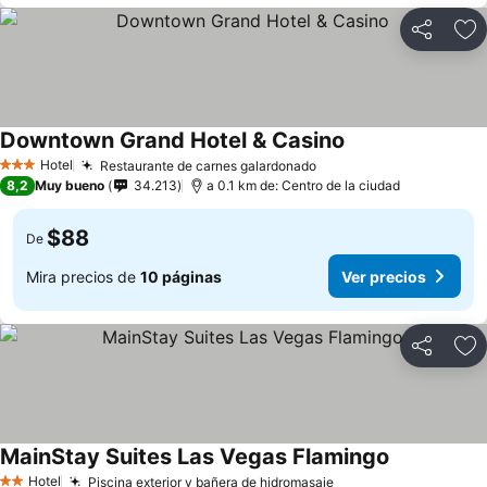
Compartir
Ag
Downtown Grand Hotel & Casino
Hotel
Restaurante de carnes galardonado
3 Estrellas
8,2
Muy bueno
34.213
a 0.1 km de: Centro de la ciudad
$88
De
Mira precios de
10 páginas
Ver precios
Compartir
Ag
MainStay Suites Las Vegas Flamingo
Hotel
Piscina exterior y bañera de hidromasaje