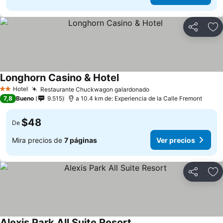
Compartir
Ag
Longhorn Casino & Hotel
Hotel
Restaurante Chuckwagon galardonado
2 Estrellas
7,8
Bueno
9.515
a 10.4 km de: Experiencia de la Calle Fremont
$48
De
Mira precios de
7 páginas
Ver precios
Compartir
Ag
Alexis Park All Suite Resort