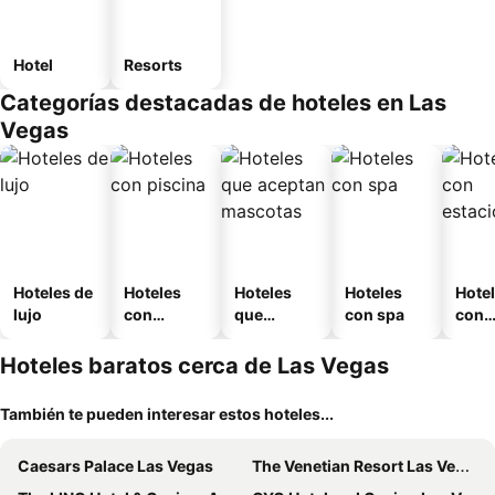
Hotel
Resorts
Categorías destacadas de hoteles en Las
Vegas
Hoteles de
Hoteles
Hoteles
Hoteles
Hote
lujo
con
que
con spa
con
piscina
aceptan
esta
mascotas
mien
Hoteles baratos cerca de Las Vegas
También te pueden interesar estos hoteles...
Caesars Palace Las Vegas
The Venetian Resort Las Vegas