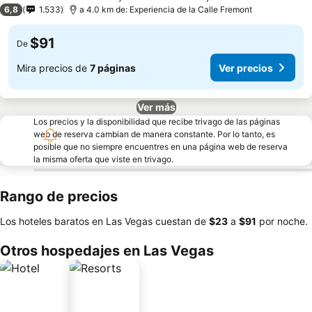
2 Estrellas
6,8
1.533
a 4.0 km de: Experiencia de la Calle Fremont
$91
De
Mira precios de
7 páginas
Ver precios
Ver más
Los precios y la disponibilidad que recibe trivago de las páginas
web de reserva cambian de manera constante. Por lo tanto, es
posible que no siempre encuentres en una página web de reserva
la misma oferta que viste en trivago.
Rango de precios
Los hoteles baratos en Las Vegas cuestan de
‎$23
a
‎$91
por noche.
Otros hospedajes en Las Vegas