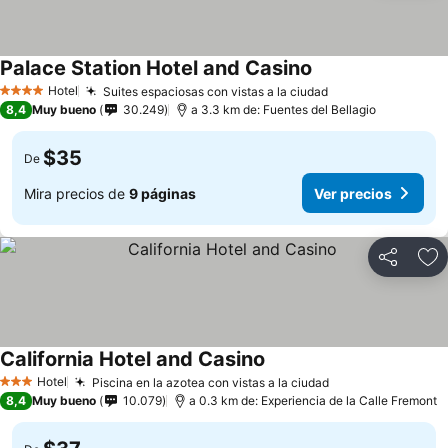
Palace Station Hotel and Casino
Hotel
Suites espaciosas con vistas a la ciudad
4 Estrellas
8,4
Muy bueno
30.249
a 3.3 km de: Fuentes del Bellagio
$35
De
Mira precios de
9 páginas
Ver precios
Compartir
Ag
California Hotel and Casino
Hotel
Piscina en la azotea con vistas a la ciudad
3 Estrellas
8,4
Muy bueno
10.079
a 0.3 km de: Experiencia de la Calle Fremont