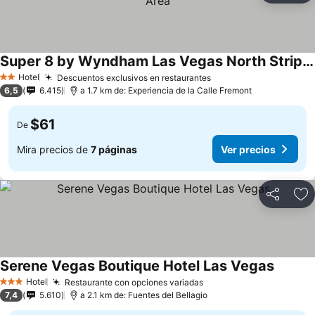
Super 8 by Wyndham Las Vegas North Strip/Fremont St. Area
Hotel
Descuentos exclusivos en restaurantes
2 Estrellas
6,5
6.415
a 1.7 km de: Experiencia de la Calle Fremont
$61
De
Mira precios de
7 páginas
Ver precios
Compartir
Ag
Serene Vegas Boutique Hotel Las Vegas
Hotel
Restaurante con opciones variadas
3 Estrellas
7,4
5.610
a 2.1 km de: Fuentes del Bellagio