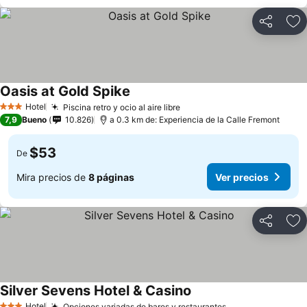
Compartir
Ag
Oasis at Gold Spike
Hotel
Piscina retro y ocio al aire libre
3 Estrellas
7,9
Bueno
10.826
a 0.3 km de: Experiencia de la Calle Fremont
$53
De
Mira precios de
8 páginas
Ver precios
Compartir
Ag
Silver Sevens Hotel & Casino
Hotel
Opciones variadas de bares y restaurantes