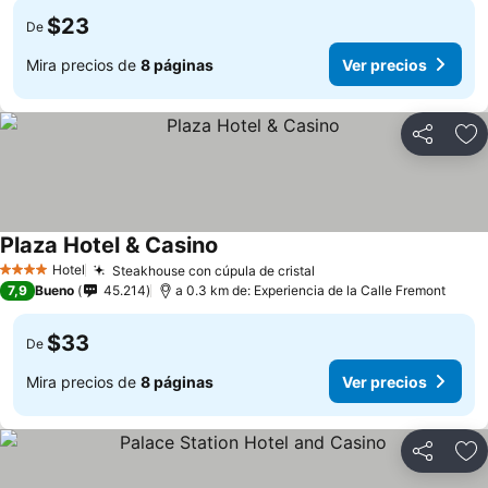
$23
De
Mira precios de
8 páginas
Ver precios
Compartir
Ag
Plaza Hotel & Casino
Hotel
Steakhouse con cúpula de cristal
4 Estrellas
7,9
Bueno
45.214
a 0.3 km de: Experiencia de la Calle Fremont
$33
De
Mira precios de
8 páginas
Ver precios
Compartir
Ag