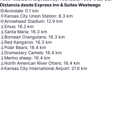
Distancia desde Express Inn & Suites Westwego
Avondale
:
0.1
km
Kansas City Union Station
:
8.3
km
Arrowhead Stadium
:
12.9
km
Emus
:
16.2
km
Santa Maria
:
16.3
km
Bornean Orangutans
:
16.3
km
Red Kangaroo
:
16.3
km
Polar Bears
:
16.4
km
Dromedary Camels
:
16.4
km
Merino sheep
:
16.4
km
North American River Otters
:
16.4
km
Kansas City International Airport
:
21.6
km