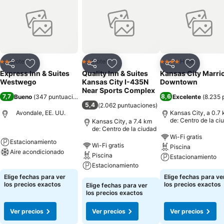
Motel
Hotel
Hotel
2 Estrellas
2 Estrellas
4 Estrellas
Compartir
Agregar a favoritos
Compartir
Agregar a favoritos
Compartir
Agregar 
Express Inn & Suites
Quality Inn & Suites
Kansas City Marrio
Westwego
Kansas City I-435N
Downtown
Near Sports Complex
7,7
8,6
Bueno
(
347 puntuaciones
)
Excelente
(
8.235 
5,4
(
2.062 puntuaciones
)
Avondale, EE. UU.
Kansas City, a 0.7
de: Centro de la ci
Kansas City, a 7.4 km
de: Centro de la ciudad
Wi-Fi gratis
Estacionamiento
Wi-Fi gratis
Piscina
Aire acondicionado
Piscina
Estacionamiento
Estacionamiento
Elige fechas para ver
Elige fechas para ve
los precios exactos
los precios exactos
Elige fechas para ver
los precios exactos
Ver precios
Ver precios
Ver precios