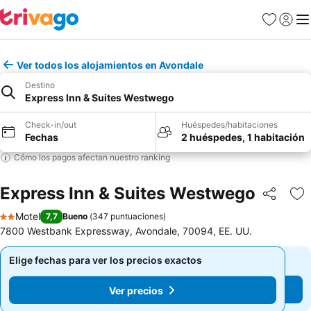
Favoritos
Iniciar 
Me
Ver todos los alojamientos en Avondale
Destino
Express Inn & Suites Westwego
Check-in/out
Huéspedes/habitaciones
Fechas
2 huéspedes, 1 habitación
Cómo los pagos afectan nuestro ranking
Express Inn & Suites Westwego
Compartir
Ag
Motel
7,7
Bueno
(
347 puntuaciones
)
2 Estrellas
7800 Westbank Expressway, Avondale, 70094, EE. UU.
Elige fechas para ver los precios exactos
Elige fechas para ver los precios exactos
Ver precios
Ver precios