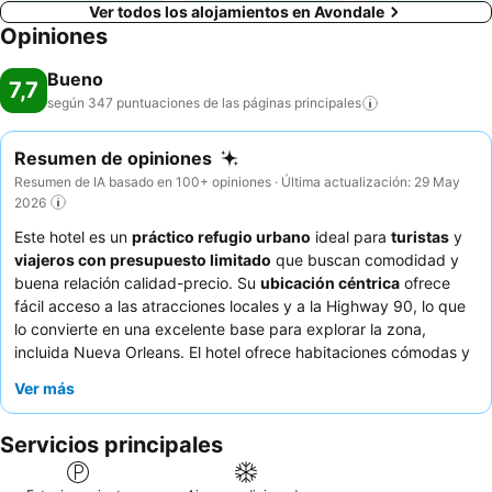
Ver todos los alojamientos en Avondale
Opiniones
Bueno
7,7
según 347 puntuaciones de las páginas
principales
Resumen de opiniones
Resumen de IA basado en 100+ opiniones · Última actualización: 29 May
2026
Este hotel es un
práctico refugio urbano
ideal para
turistas
y
viajeros con presupuesto limitado
que buscan comodidad y
buena relación calidad-precio. Su
ubicación céntrica
ofrece
fácil acceso a las atracciones locales y a la Highway 90, lo que
lo convierte en una excelente base para explorar la zona,
incluida Nueva Orleans. El hotel ofrece habitaciones cómodas y
limpias con
servicios en la habitación
como microondas y mini-
Ver más
nevera, lo que garantiza una estancia conveniente. Aunque el
desayuno es básico, los huéspedes suelen elogiar al
personal
Servicios principales
de recepción
por su amabilidad. Para una experiencia más
tranquila, los huéspedes pueden considerar solicitar una
habitación alejada de la carretera principal.