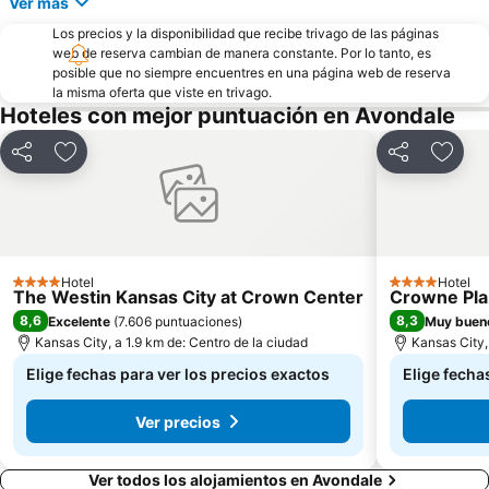
Ver más
Los precios y la disponibilidad que recibe trivago de las páginas
web de reserva cambian de manera constante. Por lo tanto, es
posible que no siempre encuentres en una página web de reserva
la misma oferta que viste en trivago.
Hoteles con mejor puntuación en Avondale
Compartir
Agregar a favoritos
Compartir
Agreg
Hotel
Hotel
4 Estrellas
4 Estrellas
The Westin Kansas City at Crown Center
Crowne Pla
8,6
8,3
Excelente
(
7.606 puntuaciones
)
Muy buen
Kansas City, a 1.9 km de: Centro de la ciudad
Kansas City,
Elige fechas para ver los precios exactos
Elige fecha
Ver precios
Ver todos los alojamientos en Avondale