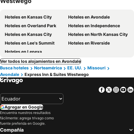
Westwego
Hoteles en Kansas City
Hoteles en Avondale
Hoteles en Overland Park
Hoteles en Independence
Hoteles en Kansas City
Hoteles en North Kansas City
Hoteles en Lee's Summit
Hoteles en Riverside
Hoteles en Lenexa
Ver todos los alojamientos en Avondale
Busca hoteles
Norteamérica
EE. UU.
Missouri
Avondale
Express Inn & Suites Westwego
Facebook
Twitter
Insta
Yo
Agregar en Google
Encuentra nuestros resultados
fácilmente: agrega trivago como
fuente preferida en Google.
Compañía