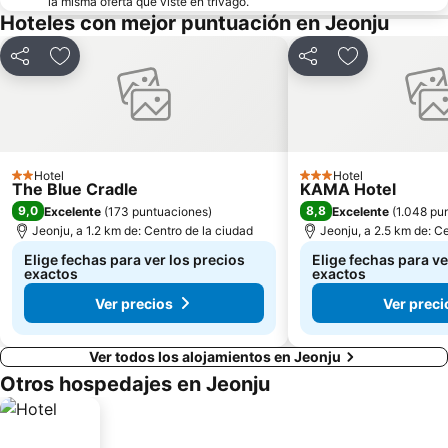
la misma oferta que viste en trivago.
Hoteles con mejor puntuación en Jeonju
Compartir
Agregar a favoritos
Compartir
Agregar a fav
Hotel
Hotel
2 Estrellas
3 Estrellas
The Blue Cradle
KAMA Hotel
9,0
8,8
Excelente
(
173 puntuaciones
)
Excelente
(
1.048 pu
Jeonju, a 1.2 km de: Centro de la ciudad
Jeonju, a 2.5 km de: C
Elige fechas para ver los precios
Elige fechas para ve
exactos
exactos
Ver precios
Ver preci
Ver todos los alojamientos en Jeonju
Otros hospedajes en Jeonju