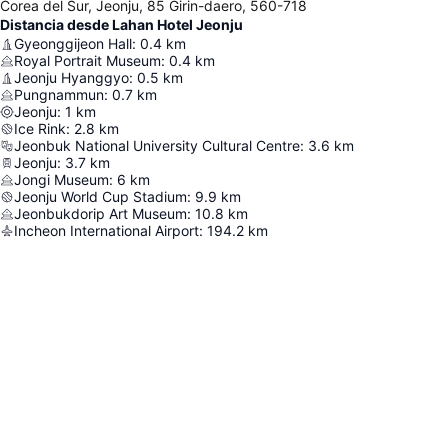
Corea del Sur, Jeonju, 85 Girin-daero, 560-718
Distancia desde Lahan Hotel Jeonju
Gyeonggijeon Hall
:
0.4
km
Royal Portrait Museum
:
0.4
km
Jeonju Hyanggyo
:
0.5
km
Pungnammun
:
0.7
km
Jeonju
:
1
km
Ice Rink
:
2.8
km
Jeonbuk National University Cultural Centre
:
3.6
km
Jeonju
:
3.7
km
Jongi Museum
:
6
km
Jeonju World Cup Stadium
:
9.9
km
Jeonbukdorip Art Museum
:
10.8
km
Incheon International Airport
:
194.2
km