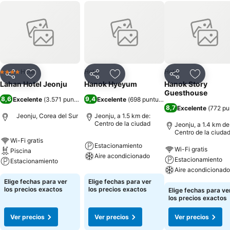
Hotel
Hotel
Hotel
4 Estrellas
Compartir
Agregar a favoritos
Compartir
Agregar a favoritos
Compartir
Agregar 
Lahan Hotel Jeonju
Hanok Hyeyum
Hanok Story
Guesthouse
8,6
9,4
Excelente
(
3.571 puntuaciones
Excelente
)
(
698 puntuaciones
)
8,7
Excelente
(
772 pu
Jeonju, Corea del Sur
Jeonju, a 1.5 km de:
Centro de la ciudad
Jeonju, a 1.4 km de
Centro de la ciuda
Wi-Fi gratis
Estacionamiento
Wi-Fi gratis
Piscina
Aire acondicionado
Estacionamiento
Estacionamiento
Aire acondicionado
Elige fechas para ver
Elige fechas para ver
los precios exactos
los precios exactos
Elige fechas para ve
los precios exactos
Ver precios
Ver precios
Ver precios