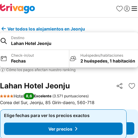
Favoritos
Iniciar 
Me
Ver todos los alojamientos en Jeonju
Destino
Lahan Hotel Jeonju
Check-in/out
Huéspedes/habitaciones
Fechas
2 huéspedes, 1 habitación
Cómo los pagos afectan nuestro ranking
Lahan Hotel Jeonju
Compartir
Ag
Hotel
8,6
Excelente
(
3.571 puntuaciones
)
4 Estrellas
Corea del Sur, Jeonju, 85 Girin-daero, 560-718
Elige fechas para ver los precios exactos
Elige fechas para ver los precios exactos
Ver precios
Ver precios