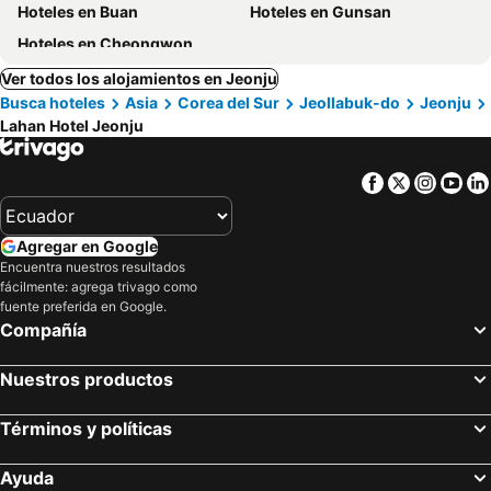
Hoteles en Buan
Hoteles en Gunsan
Hoteles en Cheongwon
Ver todos los alojamientos en Jeonju
Busca hoteles
Asia
Corea del Sur
Jeollabuk-do
Jeonju
Lahan Hotel Jeonju
Facebook
Twitter
Insta
Yo
Agregar en Google
Encuentra nuestros resultados
fácilmente: agrega trivago como
fuente preferida en Google.
Compañía
Nuestros productos
Términos y políticas
Ayuda