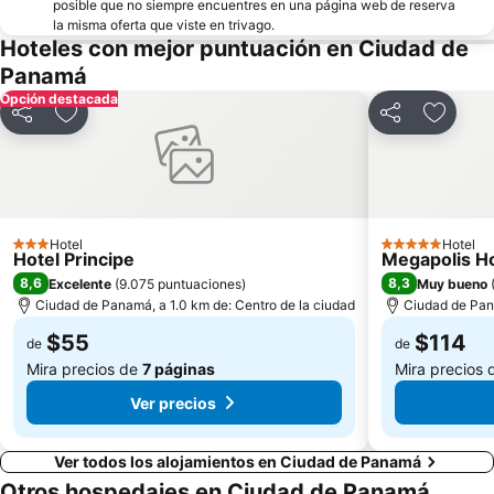
posible que no siempre encuentres en una página web de reserva
la misma oferta que viste en trivago.
Hoteles con mejor puntuación en Ciudad de
Panamá
Opción destacada
Compartir
Agregar a favoritos
Compartir
Agregar
Hotel
Hotel
3 Estrellas
5 Estrellas
Hotel Principe
Megapolis H
8,6
8,3
Excelente
(
9.075 puntuaciones
)
Muy bueno
Ciudad de Panamá, a 1.0 km de: Centro de la ciudad
Ciudad de Pana
$55
$114
de
de
Mira precios de
7 páginas
Mira precios
Ver precios
Ver todos los alojamientos en Ciudad de Panamá
Otros hospedajes en Ciudad de Panamá