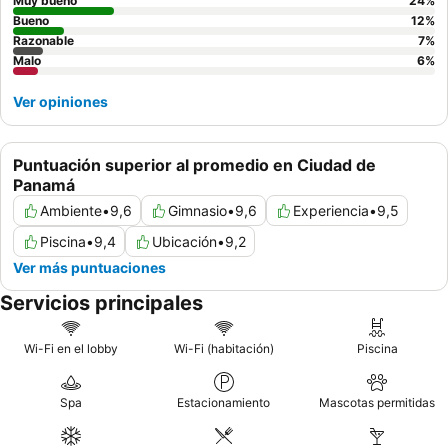
Muy bueno
24
%
Bueno
12
%
Razonable
7
%
Malo
6
%
Ver opiniones
Puntuación superior al promedio en Ciudad de
Panamá
Ambiente
•
9,6
Gimnasio
•
9,6
Experiencia
•
9,5
Piscina
•
9,4
Ubicación
•
9,2
Ver más puntuaciones
Servicios principales
Wi-Fi en el lobby
Wi-Fi (habitación)
Piscina
Spa
Estacionamiento
Mascotas permitidas