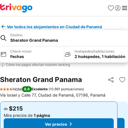
Favoritos
Iniciar 
Me
Ver todos los alojamientos en Ciudad de Panamá
Destino
Sheraton Grand Panama
Check-in/out
Huéspedes/habitaciones
Fechas
2 huéspedes, 1 habitación
Cómo los pagos afectan nuestro ranking
Sheraton Grand Panama
Compartir
Ag
Hotel
8,6
Excelente
(
10.661 puntuaciones
)
4 Estrellas
Vía Israel y Calle 77, Ciudad de Panamá, 07196, Panamá
$215
$215
de
de
Mira precios de
1 página
Mira precios de
1 página
Ver precios
Ver precios