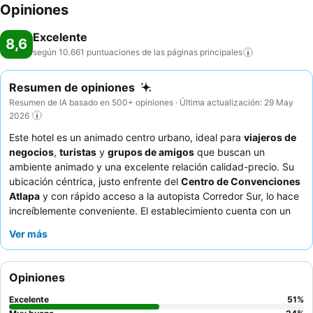
Opiniones
Excelente
8,6
según 10.661 puntuaciones de las páginas
principales
Resumen de opiniones
Resumen de IA basado en 500+ opiniones · Última actualización: 29 May
2026
Este hotel es un animado centro urbano, ideal para
viajeros de
negocios
,
turistas
y
grupos de amigos
que buscan un
ambiente animado y una excelente relación calidad-precio. Su
ubicación céntrica, justo enfrente del
Centro de Convenciones
Atlapa
y con rápido acceso a la autopista Corredor Sur, lo hace
increíblemente conveniente. El establecimiento cuenta con un
gimnasio
amplio y bien equipado con sauna, baño de vapor y
Ver más
jacuzzi, perfecto para relajarse después de un día ajetreado.
Los huéspedes elogian constantemente al
personal atento y
profesional
y el delicioso y variado
desayuno bufé
. Para una
Opiniones
experiencia más tranquila, considere solicitar una habitación con
vistas al jardín.
Excelente
51
%