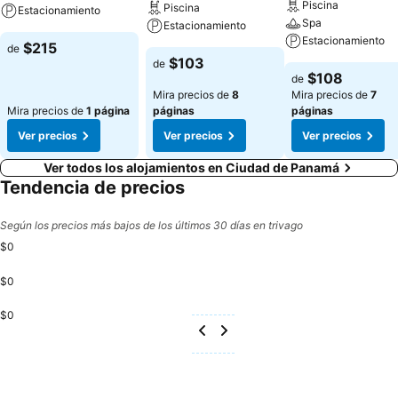
nuestro equipo de profesionales de la planificación y catering se
Piscina
Piscina
Estacionamiento
encargará de todos los detalles de su gran día. Cualquier que sea el
Spa
Estacionamiento
motivo de su viaje nuestro personal de Sheraton Grand Panama está
Estacionamiento
$215
de
listo para recibirle y asegurarse que su estadía sea impecable.
$103
de
$108
de
Mira precios de
8
Mira precios de
7
Mira precios de
1 página
páginas
páginas
Ver precios
Ver precios
Ver precios
Ver todos los alojamientos en Ciudad de Panamá
Tendencia de precios
Según los precios más bajos de los últimos 30 días en trivago
$0
$0
$0