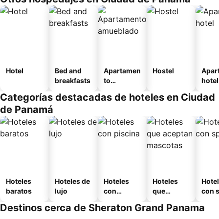
Hotel
Bed and
Apartamen
Hostel
Apar
breakfasts
to
hotel
amueblad
Categorías destacadas de hoteles en Ciudad
o
de Panamá
Hoteles
Hoteles de
Hoteles
Hoteles
Hote
baratos
lujo
con
que
con 
piscina
aceptan
Destinos cerca de Sheraton Grand Panama
mascotas