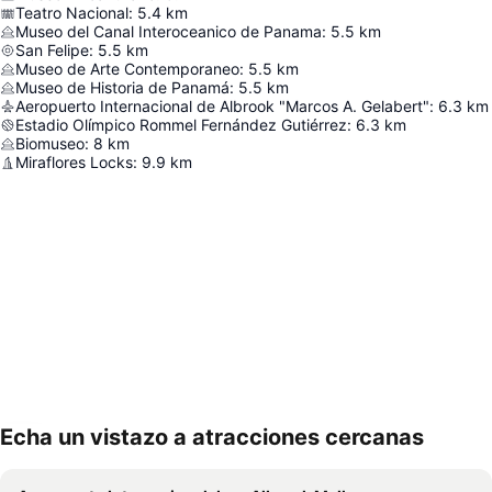
Teatro Nacional
:
5.4
km
Museo del Canal Interoceanico de Panama
:
5.5
km
San Felipe
:
5.5
km
Museo de Arte Contemporaneo
:
5.5
km
Museo de Historia de Panamá
:
5.5
km
Aeropuerto Internacional de Albrook "Marcos A. Gelabert"
:
6.3
km
Estadio Olímpico Rommel Fernández Gutiérrez
:
6.3
km
Biomuseo
:
8
km
Miraflores Locks
:
9.9
km
Echa un vistazo a atracciones cercanas
Ampliar mapa