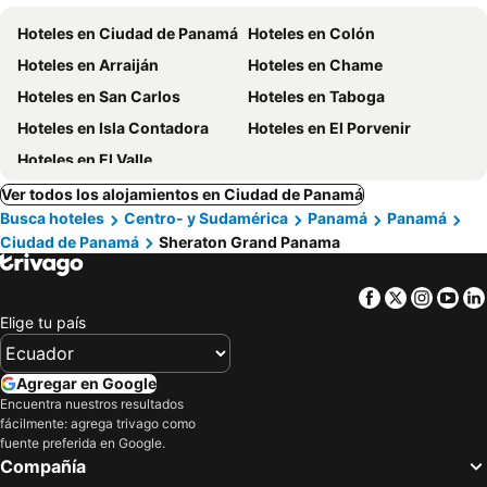
Hoteles en Ciudad de Panamá
Hoteles en Colón
Hoteles en Arraiján
Hoteles en Chame
Hoteles en San Carlos
Hoteles en Taboga
Hoteles en Isla Contadora
Hoteles en El Porvenir
Hoteles en El Valle
Ver todos los alojamientos en Ciudad de Panamá
Busca hoteles
Centro- y Sudamérica
Panamá
Panamá
Ciudad de Panamá
Sheraton Grand Panama
Facebook
Twitter
Insta
Yo
Elige tu país
Agregar en Google
Encuentra nuestros resultados
fácilmente: agrega trivago como
fuente preferida en Google.
Compañía