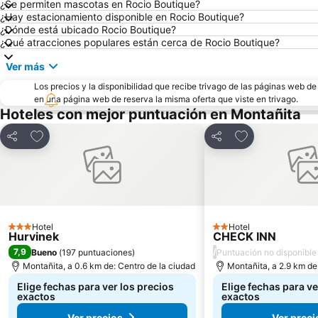
¿Se permiten mascotas en Rocio Boutique?
¿Hay estacionamiento disponible en Rocio Boutique?
¿Dónde está ubicado Rocio Boutique?
¿Qué atracciones populares están cerca de Rocio Boutique?
Ver más
Los precios y la disponibilidad que recibe trivago de las páginas web d
en una página web de reserva la misma oferta que viste en trivago.
Hoteles con mejor puntuación en Montañita
Agregar a favoritos
Agregar a favor
Compartir
Compartir
Hotel
Hotel
3 Estrellas
2 Estrellas
Hurvinek
CHECK INN
7,9
/
Bueno
(
197 puntuaciones
)
Puntuación no disponible
Montañita, a 0.6 km de: Centro de la ciudad
Montañita, a 2.9 km de
Elige fechas para ver los precios
Elige fechas para ve
exactos
exactos
Ver precios
Ver preci