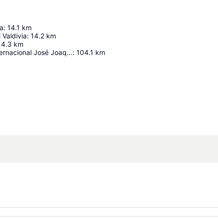
ia
:
14.1
km
 Valdivia
:
14.2
km
14.3
km
Aeropuerto Internacional José Joaquín De Olmedo
:
104.1
km
Ampliar mapa