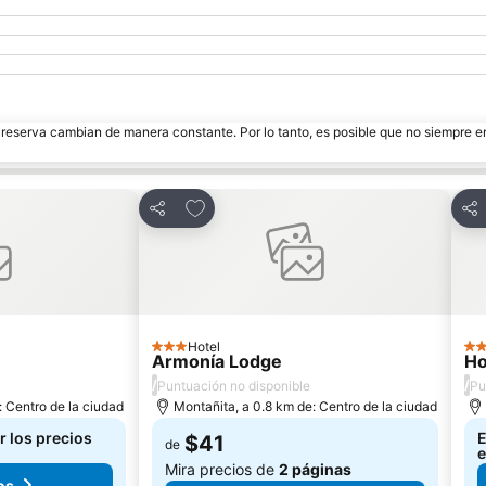
e reserva cambian de manera constante. Por lo tanto, es posible que no siempre 
itos
Agregar a favoritos
Compartir
Com
Hotel
3 Estrellas
3 E
Armonía Lodge
Ho
/
/
Puntuación no disponible
Pu
: Centro de la ciudad
Montañita, a 0.8 km de: Centro de la ciudad
r los precios
E
$41
de
e
Mira precios de
2 páginas
os