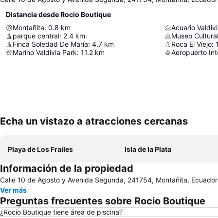
Distancia desde Rocio Boutique
Montañita
:
0.8
km
Acuario Valdiv
parque central
:
2.4
km
Museo Cultural
Finca Soledad De María
:
4.7
km
Roca El Viejo
:
Marino Valdivia Park
:
11.2
km
Echa un vistazo a atracciones cercanas
Playa de Los Frailes
Isla de la Plata
Información de la propiedad
Calle 10 de Agosto y Avenida Segunda, 241754, Montañita, Ecuador
Ver más
Preguntas frecuentes sobre Rocio Boutique
¿Rocio Boutique tiene área de piscina?