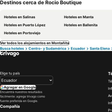
Destinos cerca de Rocio Boutique
Hoteles en Salinas
Hoteles en Manta
Hoteles en Puerto López
Hoteles en Ballenita
Hoteles en Portoviejo
Ver todos los alojamientos en Montañita
Busca hoteles
Centro- y Sudamérica
Ecuador
Santa Elena
Elige tu país
Té
Té
Agregar en Google
In
Encuentra nuestros resultados
Av
fácilmente: agrega trivago como
fuente preferida en Google.
In
Compañía
Pr