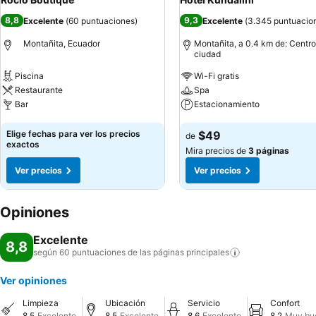
8,8
9,3
Excelente
(
60 puntuaciones
)
Excelente
(
3.345 puntuacio
Montañita, Ecuador
Montañita, a 0.4 km de: Centro
ciudad
Piscina
Wi-Fi gratis
Restaurante
Spa
Bar
Estacionamiento
Ver precios
Ver precios
Elige fechas para ver los precios
$49
de
exactos
Mira precios de
3 páginas
Ver precios
Ver precios
Opiniones
Excelente
8,8
según 60 puntuaciones de las páginas
principales
Ver opiniones
Limpieza
Ubicación
Servicio
Confort
8,5
Excelente
8,5
Excelente
8,6
Excelente
8,2
Muy bu