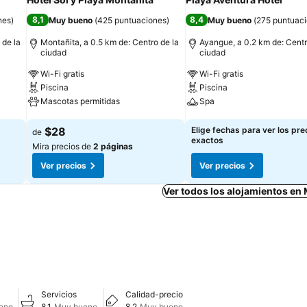
8,1
8,4
nes
)
Muy bueno
(
425 puntuaciones
)
Muy bueno
(
275 puntuac
 de la
Montañita, a 0.5 km de: Centro de la
Ayangue, a 0.2 km de: Centr
ciudad
ciudad
Wi-Fi gratis
Wi-Fi gratis
Piscina
Piscina
Mascotas permitidas
Spa
Ver precios
Ver precios
$28
Elige fechas para ver los pre
de
exactos
Mira precios de
2 páginas
Ver precios
Ver precios
Ver todos los alojamientos en
Servicios
Calidad-precio
eno
8,1
Muy bueno
8,2
Muy bueno