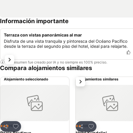
Información importante
Terraza con vistas panorámicas al mar
Disfruta de una vista tranquila y pintoresca del Océano Pacífico
desde la terraza del segundo piso del hotel, ideal para relajarte.
Este resumen fue creado por IA y no siempre es 100% preciso.
Compara alojamientos similares
Alojamiento seleccionado
Alojamientos similares
siguiente
Agregar a favoritos
Agregar a favoritos
Hotel
Hotel
3 Estrellas
2 Estrellas
Compartir
Compartir
Rocio Boutique
Hotel Kundalini