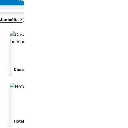
 Montañita
Casa de huéspedes
Hoteles de playa
Hoteles con estacionam