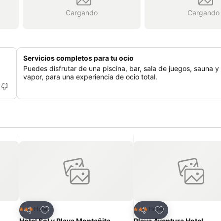
Cargando
Cargando
Servicios completos para tu ocio
Puedes disfrutar de una piscina, bar, sala de juegos, sauna 
vapor, para una experiencia de ocio total.
Agregar a favoritos
Agregar a favorit
Hotel
Hotel
3 Estrellas
3 Estrellas
Compartir
Compartir
Hotel Sol y Playa Montañita
Playa Aventura Hotel