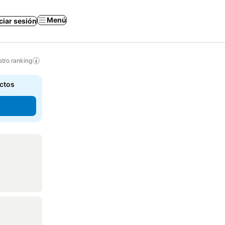
Menú
iciar sesión
tro ranking
actos