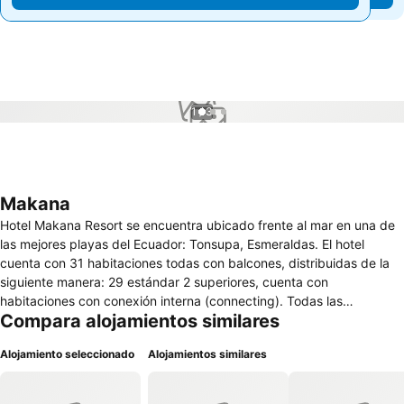
1 / 3
Makana
Hotel Makana Resort se encuentra ubicado frente al mar en una de
las mejores playas del Ecuador: Tonsupa, Esmeraldas. El hotel
cuenta con 31 habitaciones todas con balcones, distribuidas de la
siguiente manera: 29 estándar 2 superiores, cuenta con
habitaciones con conexión interna (connecting). Todas las
Compara alojamientos similares
habitaciones tienen vista al océano Pacifico. Equipadas con aire
acondicionado, ventilador de techo, TV por cable, nevera, servicio
Alojamiento seleccionado
Alojamientos similares
al huésped, salón de reuniones, cajilla de seguridad, piscina para
adultos y niños, hidromasaje, playa privada, gimnasio, restaurante,
Internet wireless.