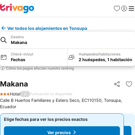
Favoritos
Iniciar 
Me
Ver todos los alojamientos en Tonsupa
Destino
Makana
Check-in/out
Huéspedes/habitaciones
Fechas
2 huéspedes, 1 habitación
Cómo los pagos afectan nuestro ranking
Makana
Compartir
Ag
Hotel
/
Puntuación no disponible
3 Estrellas
Calle B Huertos Familiares y Estero Seco, EC110150, Tonsupa,
Ecuador
Elige fechas para ver los precios exactos
Elige fechas para ver los precios exactos
Ver precios
Ver precios