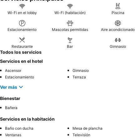
Wi-Fi en el lobby
Wi-Fi (habitación)
Piscina
Estacionamiento
Mascotas permitidas
Aire acondicionado
Restaurante
Bar
Gimnasio
Todos los servicios
Servicios en el hotel
Ascensor
Gimnasio
Estacionamiento
Terraza
Ver más
Bienestar
Bañera
Servicios en la habitación
Baño con ducha
Mesa de plancha
Ventanas
Televisión