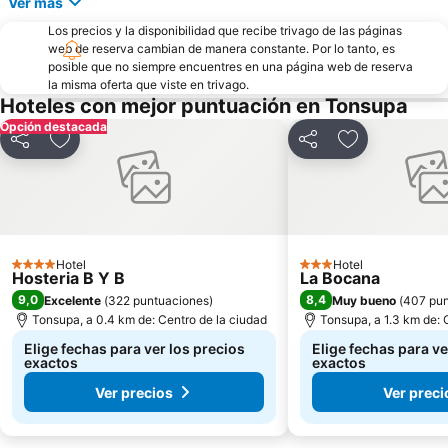
Ver más
Los precios y la disponibilidad que recibe trivago de las páginas
web de reserva cambian de manera constante. Por lo tanto, es
posible que no siempre encuentres en una página web de reserva
la misma oferta que viste en trivago.
Hoteles con mejor puntuación en Tonsupa
Opción destacada
Compartir
Agregar a favoritos
Compartir
Agregar a fav
Hotel
Hotel
4 Estrellas
3 Estrellas
Hosteria B Y B
La Bocana
9,0
8,4
Excelente
(
322 puntuaciones
)
Muy bueno
(
407 pun
Tonsupa, a 0.4 km de: Centro de la ciudad
Tonsupa, a 1.3 km de: 
Elige fechas para ver los precios
Elige fechas para ve
exactos
exactos
Ver precios
Ver preci