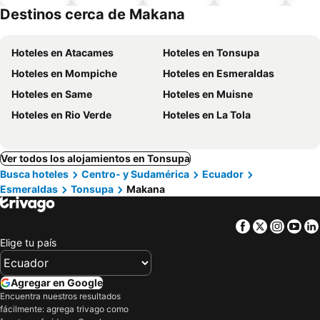
piscina
aceptan
esta
Destinos cerca de Makana
mascotas
mien
Hoteles en Atacames
Hoteles en Tonsupa
Hoteles en Mompiche
Hoteles en Esmeraldas
Hoteles en Same
Hoteles en Muisne
Hoteles en Rio Verde
Hoteles en La Tola
Ver todos los alojamientos en Tonsupa
Busca hoteles
Centro- y Sudamérica
Ecuador
Esmeraldas
Tonsupa
Makana
Facebook
Twitter
Insta
Yo
Elige tu país
Agregar en Google
Encuentra nuestros resultados
fácilmente: agrega trivago como