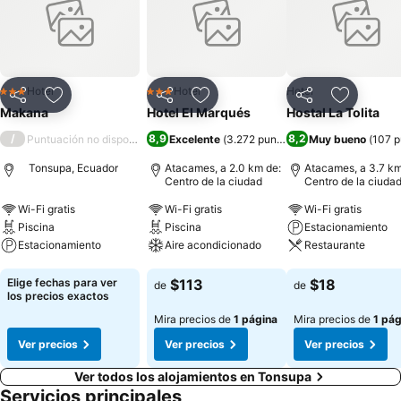
Hotel
Hotel
Hotel
3 Estrellas
3 Estrellas
Compartir
Agregar a favoritos
Compartir
Agregar a favoritos
Compartir
Agregar 
Makana
Hotel El Marqués
Hostal La Tolita
/
8,9
8,2
Puntuación no disponible
Excelente
(
3.272 puntuaciones
Muy bueno
)
(
107 p
Tonsupa, Ecuador
Atacames, a 2.0 km de:
Atacames, a 3.7 km
Centro de la ciudad
Centro de la ciuda
Wi-Fi gratis
Wi-Fi gratis
Wi-Fi gratis
Piscina
Piscina
Estacionamiento
Estacionamiento
Aire acondicionado
Restaurante
Ver precios
Ver precios
Ver precios
Elige fechas para ver
$113
$18
de
de
los precios exactos
Mira precios de
1 página
Mira precios de
1 pág
Ver precios
Ver precios
Ver precios
Ver todos los alojamientos en Tonsupa
Servicios principales