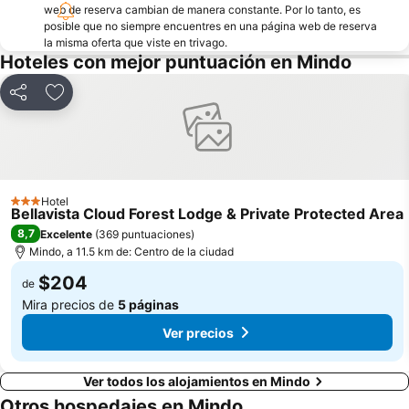
web de reserva cambian de manera constante. Por lo tanto, es
posible que no siempre encuentres en una página web de reserva
la misma oferta que viste en trivago.
Hoteles con mejor puntuación en Mindo
Compartir
Agregar a favoritos
Hotel
3 Estrellas
Bellavista Cloud Forest Lodge & Private Protected Area
8,7
Excelente
(
369 puntuaciones
)
Mindo, a 11.5 km de: Centro de la ciudad
$204
de
Mira precios de
5 páginas
Ver precios
Ver todos los alojamientos en Mindo
Otros hospedajes en Mindo