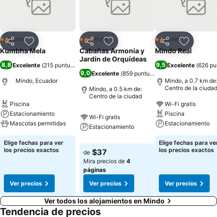
Hotel
Hotel
Hotel
2 Estrellas
3 Estrellas
2 Estrellas
Compartir
Agregar a favoritos
Compartir
Agregar a favoritos
Compartir
Agregar 
Kumbha Mela
Cabañas Armonía y
Mindo Real
Jardín de Orquídeas
8,8
9,5
Excelente
(
215 puntuaciones
)
Excelente
(
626 pu
9,0
Excelente
(
859 puntuaciones
)
Mindo, Ecuador
Mindo, a 0.7 km de
Centro de la ciuda
Mindo, a 0.5 km de:
Centro de la ciudad
Piscina
Wi-Fi gratis
Estacionamiento
Piscina
Wi-Fi gratis
Mascotas permitidas
Estacionamiento
Estacionamiento
Elige fechas para ver
Elige fechas para ve
los precios exactos
los precios exactos
$37
de
Mira precios de
4
páginas
Ver precios
Ver precios
Ver precios
Ver todos los alojamientos en Mindo
Tendencia de precios