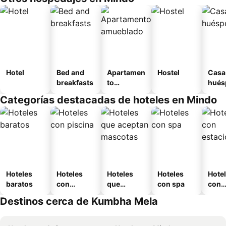
Hotel
Bed and
Apartamen
Hostel
Casa
breakfasts
to
hués
amueblad
Categorías destacadas de hoteles en Mindo
o
Hoteles
Hoteles
Hoteles
Hoteles
Hote
baratos
con
que
con spa
con
piscina
aceptan
esta
Destinos cerca de Kumbha Mela
mascotas
mien