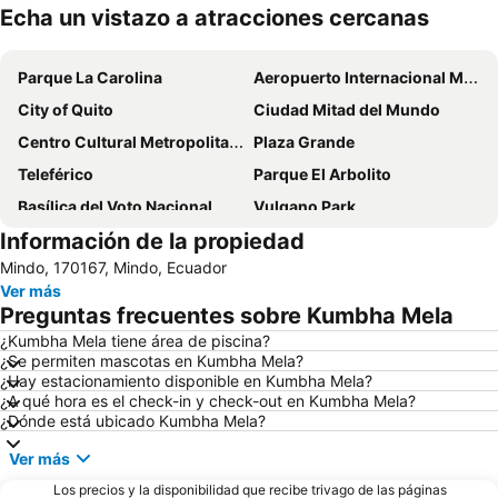
Echa un vistazo a atracciones cercanas
Ampliar mapa
Parque La Carolina
Aeropuerto Internacional Mariscal Sucre
City of Quito
Ciudad Mitad del Mundo
Centro Cultural Metropolitano
Plaza Grande
Teleférico
Parque El Arbolito
Basílica del Voto Nacional
Vulqano Park
Información de la propiedad
La Ronda
Museo Camilo Egas
Mindo, 170167, Mindo, Ecuador
Catedral Metropolitana
Ver más
Preguntas frecuentes sobre Kumbha Mela
¿Kumbha Mela tiene área de piscina?
¿Se permiten mascotas en Kumbha Mela?
¿Hay estacionamiento disponible en Kumbha Mela?
¿A qué hora es el check-in y check-out en Kumbha Mela?
¿Dónde está ubicado Kumbha Mela?
Ver más
Los precios y la disponibilidad que recibe trivago de las páginas