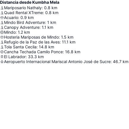
Distancia desde Kumbha Mela
Mariposario Nathaly
:
0.8
km
Quad Rental XTreme
:
0.8
km
Acuario
:
0.9
km
Mindo Bird Adventure
:
1
km
Canopy Adventure
:
1.1
km
Mindo
:
1.2
km
Hosteria Mariposas de Mindo
:
1.5
km
Refugio de la Paz de las Aves
:
11.1
km
Tola Santa Cecila
:
14.8
km
Cancha Techada Camilo Ponce
:
16.8
km
El Labrador
:
33.3
km
Aeropuerto Internacional Mariscal Antonio José de Sucre
:
46.7
km