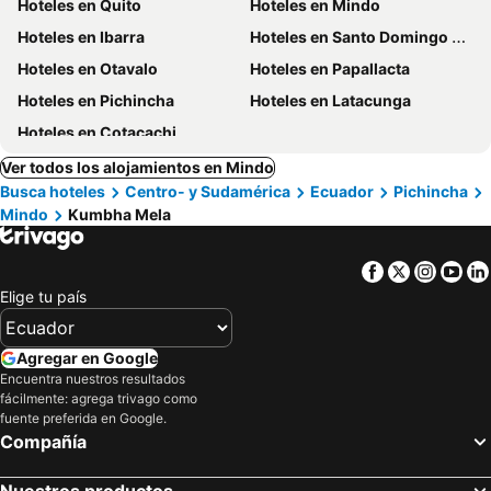
Hoteles en Quito
Hoteles en Mindo
Hoteles en Ibarra
Hoteles en Santo Domingo de los Colorados
Hoteles en Otavalo
Hoteles en Papallacta
Hoteles en Pichincha
Hoteles en Latacunga
Hoteles en Cotacachi
Ver todos los alojamientos en Mindo
Busca hoteles
Centro- y Sudamérica
Ecuador
Pichincha
Mindo
Kumbha Mela
Facebook
Twitter
Insta
Yo
Elige tu país
Agregar en Google
Encuentra nuestros resultados
fácilmente: agrega trivago como
fuente preferida en Google.
Compañía
Nuestros productos