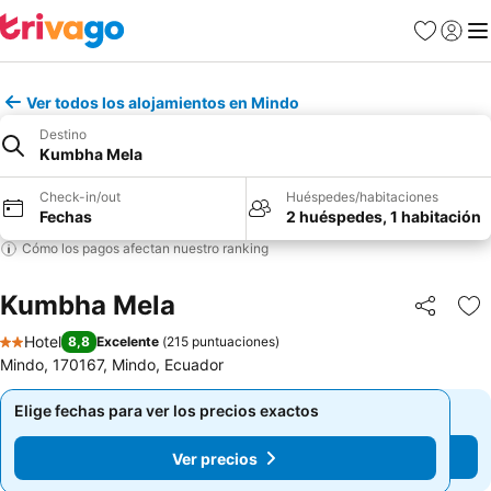
Favoritos
Iniciar 
Me
Ver todos los alojamientos en Mindo
Destino
Kumbha Mela
Check-in/out
Huéspedes/habitaciones
Fechas
2 huéspedes, 1 habitación
Cómo los pagos afectan nuestro ranking
Kumbha Mela
Compartir
Ag
Hotel
8,8
Excelente
(
215 puntuaciones
)
2 Estrellas
Mindo, 170167, Mindo, Ecuador
Elige fechas para ver los precios exactos
Elige fechas para ver los precios exactos
Ver precios
Ver precios