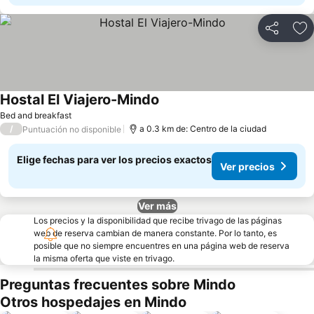
Compartir
Ag
Hostal El Viajero-Mindo
Bed and breakfast
/
a 0.3 km de: Centro de la ciudad
Puntuación no disponible
Elige fechas para ver los precios exactos
Ver precios
Ver más
Los precios y la disponibilidad que recibe trivago de las páginas
web de reserva cambian de manera constante. Por lo tanto, es
posible que no siempre encuentres en una página web de reserva
la misma oferta que viste en trivago.
Preguntas frecuentes sobre Mindo
Otros hospedajes en Mindo