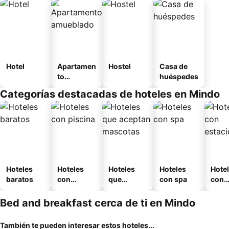
Hotel
Apartamen
Hostel
Casa de
to
huéspedes
amueblad
Categorías destacadas de hoteles en Mindo
o
Hoteles
Hoteles
Hoteles
Hoteles
Hote
baratos
con
que
con spa
con
piscina
aceptan
esta
mascotas
mien
Bed and breakfast cerca de ti en Mindo
También te pueden interesar estos hoteles...