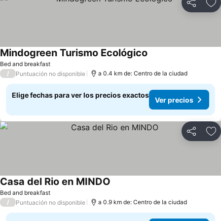
Compartir
Ag
Mindogreen Turismo Ecológico
Bed and breakfast
/
a 0.4 km de: Centro de la ciudad
Puntuación no disponible
Elige fechas para ver los precios exactos
Ver precios
Compartir
Ag
Casa del Rio en MINDO
Bed and breakfast
/
a 0.9 km de: Centro de la ciudad
Puntuación no disponible