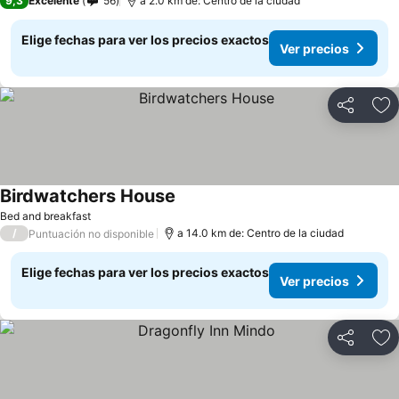
9,3
Excelente
56
a 2.0 km de: Centro de la ciudad
Elige fechas para ver los precios exactos
Ver precios
Compartir
Ag
Birdwatchers House
Bed and breakfast
/
a 14.0 km de: Centro de la ciudad
Puntuación no disponible
Elige fechas para ver los precios exactos
Ver precios
Compartir
Ag