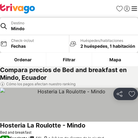
Favoritos
Iniciar 
Me
Destino
Mindo
Check-in/out
Huéspedes/habitaciones
Fechas
2 huéspedes, 1 habitación
Ordenar
Filtrar
Mapa
Compara precios de Bed and breakfast en
Mindo, Ecuador
Cómo los pagos afectan nuestro ranking
Compartir
Ag
Hosteria La Roulotte - Mindo
Bed and breakfast