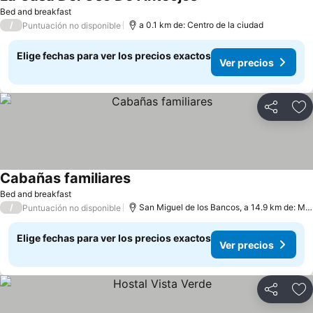
Bed and breakfast
/
a 0.1 km de: Centro de la ciudad
Puntuación no disponible
Elige fechas para ver los precios exactos
Ver precios
Compartir
Ag
Cabañas familiares
Bed and breakfast
/
San Miguel de los Bancos, a 14.9 km de: Mindo
Puntuación no disponible
Elige fechas para ver los precios exactos
Ver precios
Compartir
Ag