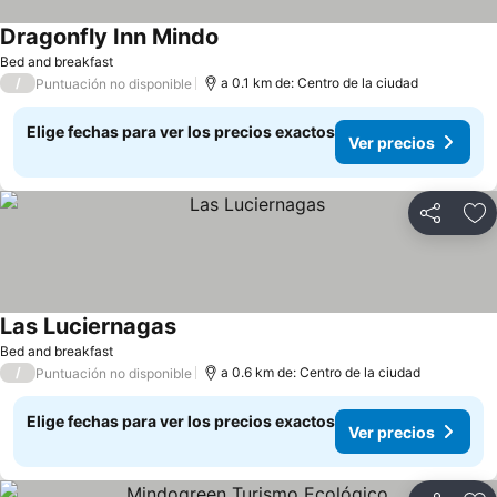
Dragonfly Inn Mindo
Bed and breakfast
/
a 0.1 km de: Centro de la ciudad
Puntuación no disponible
Elige fechas para ver los precios exactos
Ver precios
Compartir
Ag
Las Luciernagas
Bed and breakfast
/
a 0.6 km de: Centro de la ciudad
Puntuación no disponible
Elige fechas para ver los precios exactos
Ver precios