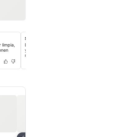
Spa y servicios de bienestar
 limpia,
Date el gusto con una variedad de masajes, tratamiento
enen
y faciales. Hay una tranquila sala de spa para que te rel
rejuvenezcas al máximo.