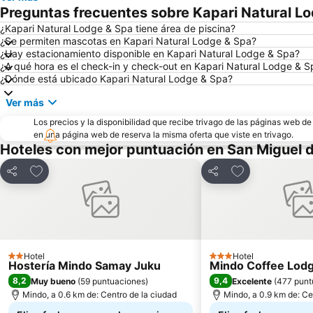
Preguntas frecuentes sobre Kapari Natural L
¿Kapari Natural Lodge & Spa tiene área de piscina?
¿Se permiten mascotas en Kapari Natural Lodge & Spa?
¿Hay estacionamiento disponible en Kapari Natural Lodge & Spa?
¿A qué hora es el check-in y check-out en Kapari Natural Lodge & S
¿Dónde está ubicado Kapari Natural Lodge & Spa?
Ver más
Los precios y la disponibilidad que recibe trivago de las páginas web d
en una página web de reserva la misma oferta que viste en trivago.
Hoteles con mejor puntuación en San Miguel 
Agregar a favoritos
Agregar a favor
Compartir
Compartir
Hotel
Hotel
2 Estrellas
3 Estrellas
Hostería Mindo Samay Juku
Mindo Coffee Lod
8,2
9,4
Muy bueno
(
59 puntuaciones
)
Excelente
(
477 punt
Mindo, a 0.6 km de: Centro de la ciudad
Mindo, a 0.9 km de: Ce