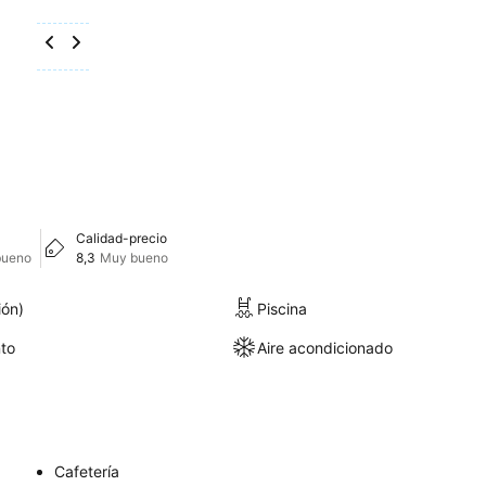
Calidad-precio
bueno
8,3
Muy bueno
ión)
Piscina
to
Aire acondicionado
Cafetería