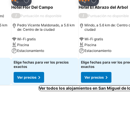
Agregar a favoritos
Agregar a favorit
Hotel
Hotel
2 Estrellas
4 Estrellas
Compartir
Compartir
Hotel Flor Del Campo
Hotel El Abrazo del Arbol
/
/
es
)
Puntuación no disponible
Puntuación no disponible
.5 km
Pedro Vicente Maldonado, a 5.6 km
Mindo, a 5.6 km de: Centro d
de: Centro de la ciudad
ciudad
Wi-Fi gratis
Wi-Fi gratis
Piscina
Piscina
Estacionamiento
Estacionamiento
Elige fechas para ver los precios
Elige fechas para ver los pre
exactos
exactos
Ver precios
Ver precios
Ver todos los alojamientos en San Miguel de 