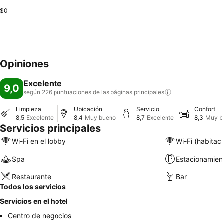
$0
Opiniones
Excelente
9,0
según 226 puntuaciones de las páginas
principales
Limpieza
Ubicación
Servicio
Confort
8,5
Excelente
8,4
Muy bueno
8,7
Excelente
8,3
Muy 
Servicios principales
Wi-Fi en el lobby
Wi-Fi (habitac
Spa
Estacionamien
Restaurante
Bar
Todos los servicios
Servicios en el hotel
Centro de negocios