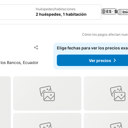
Huéspedes/habitaciones
ES · $
In
2 huéspedes, 1 habitación
Cómo los pagos afectan nues
Agregar a favoritos
Elige fechas para ver los precios ex
Compartir
Ver precios
e los Bancos, Ecuador