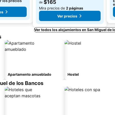
r los precios
E
$165
de
e
Mira precios de
2 páginas
os
Ver precios
Ver todos los alojamientos en San Miguel de 
s
Apartamento amueblado
Hostel
uel de los Bancos