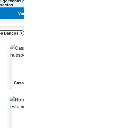
lige fechas para ver los precios
Elige fechas para ver los
xactos
exactos
Ver precios
Ver precios
los Bancos
Casa de huéspedes