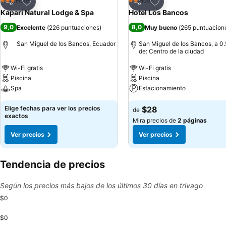
Agregar a favoritos
Agregar a favoritos
Hotel
Hotel
3 Estrellas
2 Estrellas
Compartir
Compartir
Kapari Natural Lodge & Spa
Hotel Los Bancos
9,0
8,0
Excelente
(
226 puntuaciones
)
Muy bueno
(
265 puntuacion
San Miguel de los Bancos, Ecuador
San Miguel de los Bancos, a 0
de: Centro de la ciudad
Wi-Fi gratis
Wi-Fi gratis
Piscina
Piscina
Spa
Estacionamiento
Elige fechas para ver los precios
$28
de
exactos
Mira precios de
2 páginas
Ver precios
Ver precios
Tendencia de precios
Según los precios más bajos de los últimos 30 días en trivago
$0
$0