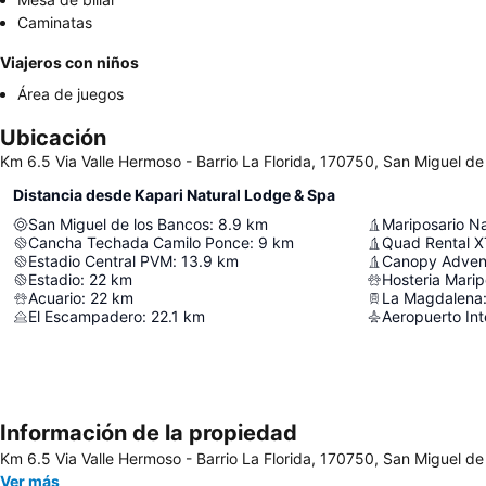
Caminatas
Viajeros con niños
Área de juegos
Ubicación
Km 6.5 Via Valle Hermoso - Barrio La Florida, 170750, San Miguel d
Distancia desde Kapari Natural Lodge & Spa
San Miguel de los Bancos
:
8.9
km
Mariposario N
Cancha Techada Camilo Ponce
:
9
km
Quad Rental 
Estadio Central PVM
:
13.9
km
Canopy Adven
Estadio
:
22
km
Hosteria Mari
Acuario
:
22
km
La Magdalena
El Escampadero
:
22.1
km
Información de la propiedad
Km 6.5 Via Valle Hermoso - Barrio La Florida, 170750, San Miguel d
Ver más