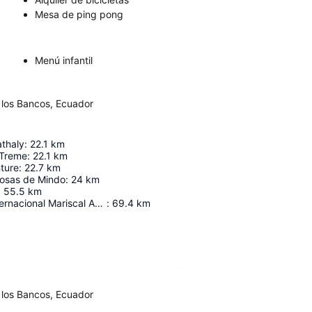
Mesa de ping pong
Menú infantil
e los Bancos, Ecuador
athaly
:
22.1
km
XTreme
:
22.1
km
ture
:
22.7
km
posas de Mindo
:
24
km
:
55.5
km
Aeropuerto Internacional Mariscal Antonio José de Sucre
:
69.4
km
Ampliar mapa
e los Bancos, Ecuador