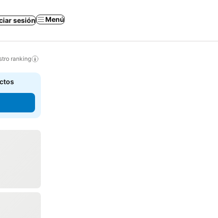
Menú
iciar sesión
tro ranking
actos