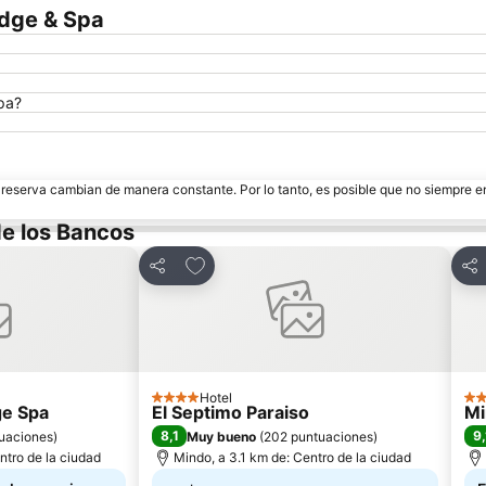
odge & Spa
pa?
e reserva cambian de manera constante. Por lo tanto, es posible que no siempre 
de los Bancos
itos
Agregar a favoritos
Compartir
Com
Hotel
4 Estrellas
4 E
ge Spa
El Septimo Paraiso
Mi
8,1
9,
uaciones
)
Muy bueno
(
202 puntuaciones
)
ntro de la ciudad
Mindo, a 3.1 km de: Centro de la ciudad