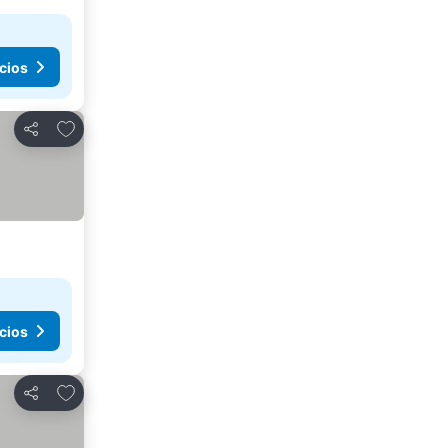
cios
Agregar a favoritos
Compartir
cios
Agregar a favoritos
Compartir