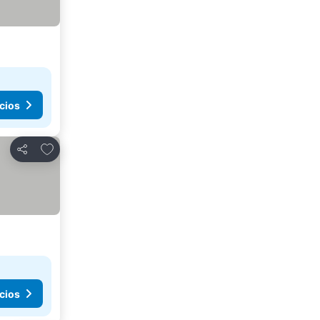
cios
Agregar a favoritos
Compartir
cios