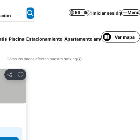
ES · $
Menú
Iniciar sesión
ación
Ver mapa
tis
Piscina
Estacionamiento
Apartamento amueblado
Cancelaci
Cómo los pagos afectan nuestro ranking
Agregar a favoritos
Compartir