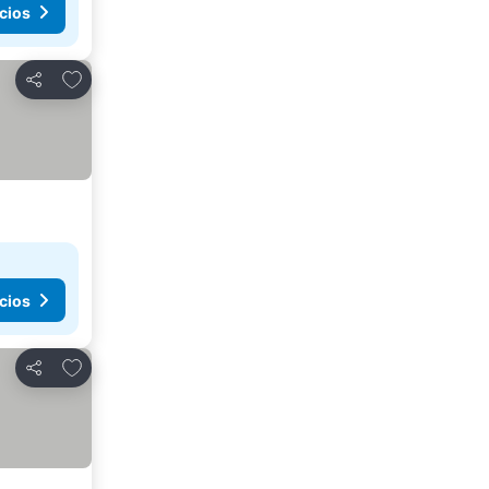
cios
Agregar a favoritos
Compartir
cios
Agregar a favoritos
Compartir