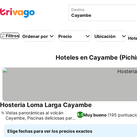
Destino
Filtros
Ordenar por
Precio
Ubicación
Hot
Hoteles en Cayambe (Pichi
Hosteria Loma Larga Cayambe
Ver precios
Vistas panorámicas al volcán
Muy bueno
(195 puntuaci
8,0
Cayambe, Piscinas deliciosas para
Ver precios
relajarte
Elige fechas para ver los precios exactos