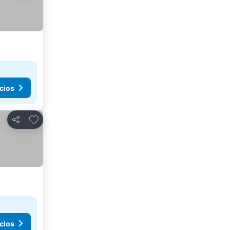
cios
Agregar a favoritos
Compartir
cios