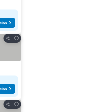
cios
Agregar a favoritos
Compartir
cios
Agregar a favoritos
Compartir