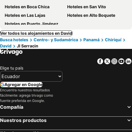
Hoteles en Boca Chica
Hoteles en San Vito
Hoteles en Las Lajas
Hoteles en Alto Boquete
Hoteles en Puerto Jiménez
Ver todos los alojamientos en David
Busca hoteles
Centro- y Sudamérica
Panamá
Chiriquí
David
Jl Serracin
Facebook
Twitter
Insta
Yo
Elige tu país
Agregar en Google
Encuentra nuestros resultados
fácilmente: agrega trivago como
fuente preferida en Google.
Compañía
Nuestros productos