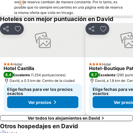
web de reserva cambian de manera constante. Por lo tanto, es
posible que no siempre encuentres en una página web de reserva
la misma oferta que viste en trivago.
Hoteles con mejor puntuación en David
Compartir
Agregar a favoritos
Compartir
Agregar a fav
Hotel
Hotel
3 Estrellas
4 Estrellas
Hotel Castilla
Hotel-Boutique P
8,4
9,7
Excelente
(
1.254 puntuaciones
)
Excelente
(
290 punt
David, a 0.5 km de: Centro de la ciudad
David, a 1.8 km de: Cen
Elige fechas para ver los precios
Elige fechas para ve
exactos
exactos
Ver precios
Ver preci
Ver todos los alojamientos en David
Otros hospedajes en David