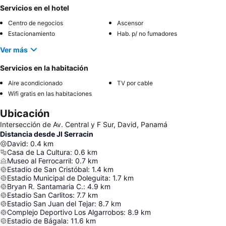
Servicios en el hotel
Centro de negocios
Ascensor
Estacionamiento
Hab. p/ no fumadores
Ver más
Servicios en la habitación
Aire acondicionado
TV por cable
Wifi gratis en las habitaciones
Ubicación
Intersección de Av. Central y F Sur, David, Panamá
Distancia desde Jl Serracin
David
:
0.4
km
Casa de La Cultura
:
0.6
km
Museo al Ferrocarril
:
0.7
km
Estadio de San Cristóbal
:
1.4
km
Estadio Municipal de Doleguita
:
1.7
km
Bryan R. Santamaria C.
:
4.9
km
Estadio San Carlitos
:
7.7
km
Estadio San Juan del Tejar
:
8.7
km
Complejo Deportivo Los Algarrobos
:
8.9
km
Estadio de Bágala
:
11.6
km