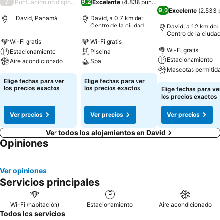
/
9,2
Puntuación no disponible
Excelente
(
4.838 puntuaciones
)
9,0
Excelente
(
2.533 
David, Panamá
David, a 0.7 km de:
Centro de la ciudad
David, a 1.2 km de:
Centro de la ciuda
Wi-Fi gratis
Wi-Fi gratis
Wi-Fi gratis
Estacionamiento
Piscina
Estacionamiento
Aire acondicionado
Spa
Mascotas permitid
Elige fechas para ver
Elige fechas para ver
los precios exactos
los precios exactos
Elige fechas para ve
los precios exactos
Ver precios
Ver precios
Ver precios
Ver todos los alojamientos en David
Opiniones
Ver opiniones
Servicios principales
Wi-Fi (habitación)
Estacionamiento
Aire acondicionado
Todos los servicios