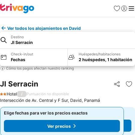
Favoritos
Iniciar 
Me
Ver todos los alojamientos en David
Destino
Jl Serracin
Check-in/out
Huéspedes/habitaciones
Fechas
2 huéspedes, 1 habitación
Cómo los pagos afectan nuestro ranking
Jl Serracin
Compartir
Ag
Hotel
/
Puntuación no disponible
2 Estrellas
Intersección de Av. Central y F Sur, David, Panamá
Elige fechas para ver los precios exactos
Elige fechas para ver los precios exactos
Ver precios
Ver precios