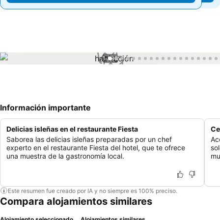
1 / 38
Información importante
Delicias isleñas en el restaurante Fiesta
Ce
Saborea las delicias isleñas preparadas por un chef
Ac
experto en el restaurante Fiesta del hotel, que te ofrece
so
una muestra de la gastronomía local.
mu
Este resumen fue creado por IA y no siempre es 100% preciso.
Compara alojamientos similares
Alojamiento seleccionado
Alojamientos similares