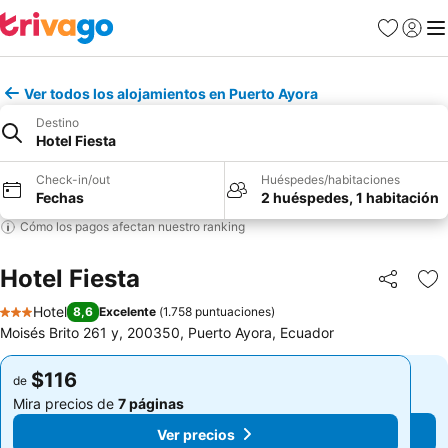
Favoritos
Iniciar 
Me
Ver todos los alojamientos en Puerto Ayora
Destino
Hotel Fiesta
Check-in/out
Huéspedes/habitaciones
Fechas
2 huéspedes, 1 habitación
Cómo los pagos afectan nuestro ranking
Hotel Fiesta
Compartir
Ag
Hotel
8,6
Excelente
(
1.758 puntuaciones
)
3 Estrellas
Moisés Brito 261 y, 200350, Puerto Ayora, Ecuador
$116
$116
de
de
Mira precios de
7 páginas
Mira precios de
7 páginas
Ver precios
Ver precios