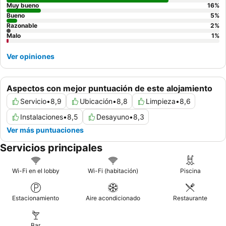
Muy bueno
16
%
Bueno
5
%
Razonable
2
%
Malo
1
%
Ver opiniones
Aspectos con mejor puntuación de este alojamiento
Servicio
•
8,9
Ubicación
•
8,8
Limpieza
•
8,6
Instalaciones
•
8,5
Desayuno
•
8,3
Ver más puntuaciones
Servicios principales
Wi-Fi en el lobby
Wi-Fi (habitación)
Piscina
Estacionamiento
Aire acondicionado
Restaurante
Bar