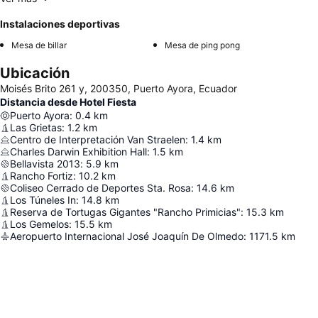
Instalaciones deportivas
Mesa de billar
Mesa de ping pong
Ubicación
Moisés Brito 261 y, 200350, Puerto Ayora, Ecuador
Distancia desde Hotel Fiesta
Puerto Ayora
:
0.4
km
Las Grietas
:
1.2
km
Centro de Interpretación Van Straelen
:
1.4
km
Charles Darwin Exhibition Hall
:
1.5
km
Bellavista 2013
:
5.9
km
Rancho Fortiz
:
10.2
km
Coliseo Cerrado de Deportes Sta. Rosa
:
14.6
km
Los Túneles In
:
14.8
km
Reserva de Tortugas Gigantes "Rancho Primicias"
:
15.3
km
Los Gemelos
:
15.5
km
Aeropuerto Internacional José Joaquín De Olmedo
:
1171.5
km