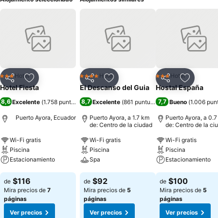
Hotel
Hotel
Hotel
3 Estrellas
4 Estrellas
3 Estrellas
Compartir
Agregar a favoritos
Compartir
Agregar a favoritos
Compartir
Agregar 
Hotel Fiesta
El Descanso del Guia
Hostal España
8,6
8,7
7,7
Excelente
(
1.758 puntuaciones
Excelente
)
(
861 puntuaciones
Bueno
)
(
1.006 pun
Puerto Ayora, Ecuador
Puerto Ayora, a 1.7 km
Puerto Ayora, a 0.
de: Centro de la ciudad
de: Centro de la ci
Wi-Fi gratis
Wi-Fi gratis
Wi-Fi gratis
Piscina
Piscina
Piscina
Estacionamiento
Spa
Estacionamiento
Ver precios
Ver precios
Ver precios
$116
$92
$100
de
de
de
Mira precios de
7
Mira precios de
5
Mira precios de
5
páginas
páginas
páginas
Ver precios
Ver precios
Ver precios