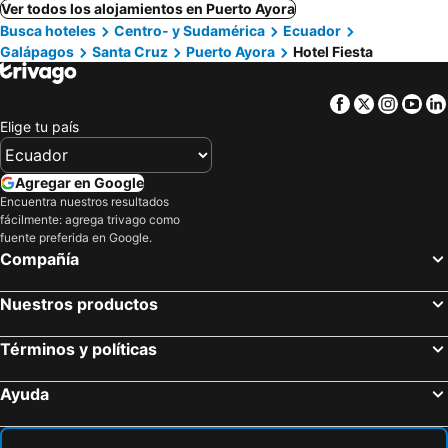
Ver todos los alojamientos en Puerto Ayora
Busca hoteles
Centro- y Sudamérica
Ecuador
Galápagos
Santa Cruz
Puerto Ayora
Hotel Fiesta
Facebook
Twitter
Insta
Yo
Elige tu país
Agregar en Google
Encuentra nuestros resultados
fácilmente: agrega trivago como
fuente preferida en Google.
Compañía
Nuestros productos
Términos y políticas
Ayuda