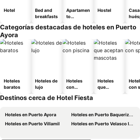
Hotel
Bed and
Apartamen
Hostel
Casa
breakfasts
to
hués
amueblad
Categorías destacadas de hoteles en Puerto
o
Ayora
Hoteles
Hoteles de
Hoteles
Hoteles
Hote
baratos
lujo
con
que
con 
piscina
aceptan
Destinos cerca de Hotel Fiesta
mascotas
Hoteles en Puerto Ayora
Hoteles en Puerto Baquerizo Moreno
Hoteles en Puerto Villamil
Hoteles en Puerto Velasco Ibarra