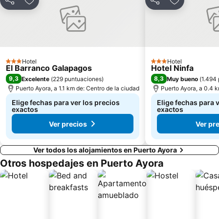
Compartir
Agregar a favoritos
Compartir
Agregar a f
Hotel
Hotel
3 Estrellas
3 Estrellas
El Barranco Galapagos
Hotel Ninfa
9,3
8,3
Excelente
(
229 puntuaciones
)
Muy bueno
(
1.494
Puerto Ayora, a 1.1 km de: Centro de la ciudad
Puerto Ayora, a 0.4 k
Elige fechas para ver los precios
Elige fechas para 
exactos
exactos
Ver precios
Ver pr
Ver todos los alojamientos en Puerto Ayora
Otros hospedajes en Puerto Ayora