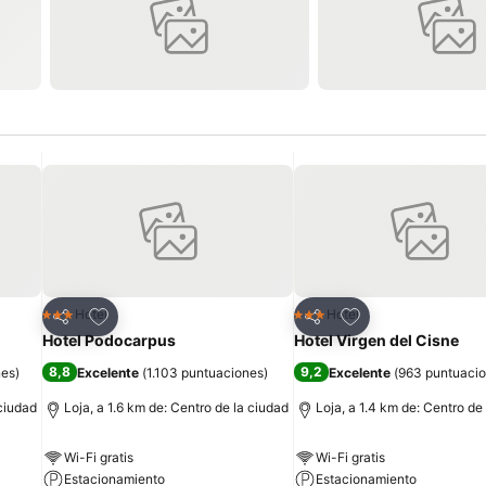
Agregar a favoritos
Agregar a favorit
Hotel
Hotel
3 Estrellas
3 Estrellas
Compartir
Compartir
Hotel Podocarpus
Hotel Virgen del Cisne
8,8
9,2
nes
)
Excelente
(
1.103 puntuaciones
)
Excelente
(
963 puntuaci
 ciudad
Loja, a 1.6 km de: Centro de la ciudad
Loja, a 1.4 km de: Centro de
Wi-Fi gratis
Wi-Fi gratis
Estacionamiento
Estacionamiento