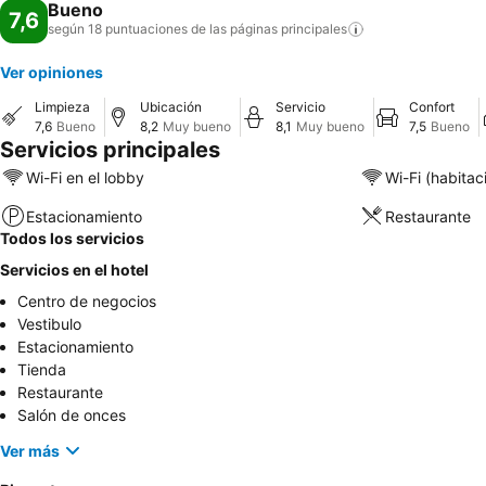
Bueno
7,6
según 18 puntuaciones de las páginas
principales
Ver opiniones
Limpieza
Ubicación
Servicio
Confort
7,6
Bueno
8,2
Muy bueno
8,1
Muy bueno
7,5
Bueno
Servicios principales
Wi-Fi en el lobby
Wi-Fi (habitac
Estacionamiento
Restaurante
Todos los servicios
Servicios en el hotel
Centro de negocios
Vestibulo
Estacionamiento
Tienda
Restaurante
Salón de onces
Ver más