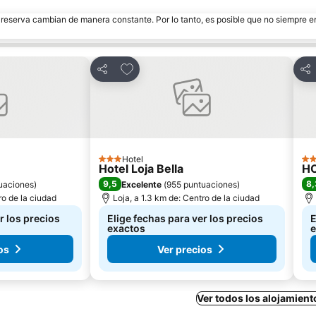
e reserva cambian de manera constante. Por lo tanto, es posible que no siempre 
itos
Agregar a favoritos
Compartir
Com
Hotel
3 Estrellas
3 E
Hotel Loja Bella
H
9,5
8,
uaciones
)
Excelente
(
955 puntuaciones
)
ro de la ciudad
Loja, a 1.3 km de: Centro de la ciudad
r los precios
Elige fechas para ver los precios
E
exactos
e
os
Ver precios
Ver todos los alojamient