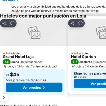
Los precios y la disponibilidad que recibe trivago de las páginas web d
en una página web de reserva la misma oferta que viste en trivago.
Hoteles con mejor puntuación en Loja
Agregar a favoritos
Agregar a favor
Compartir
Compartir
Hotel
Hotel
4 Estrellas
4 Estrellas
Grand Hotel Loja
Hotel Carrion
7,6
8,7
Bueno
(
18 puntuaciones
)
Excelente
(
696 punt
Loja, a 1.8 km de: Centro de la ciudad
Loja, a 1.4 km de: Cent
Elige fechas para ve
$45
de
exactos
Mira precios de
6 páginas
Ver preci
Ver precios