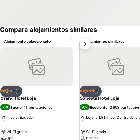
Compara alojamientos similares
Alojamiento seleccionado
Alojamientos similares
siguiente
Agregar a favoritos
Agregar a favoritos
Hotel
Hotel
4 Estrellas
5 Estrellas
Compartir
Compartir
Grand Hotel Loja
Sonesta Hotel Loja
7,6
9,2
Bueno
(
18 puntuaciones
)
Excelente
(
2.693 puntuacio
Loja, Ecuador
Loja, a 1.5 km de: Centro de la
Wi-Fi gratis
Wi-Fi gratis
Spa
Piscina