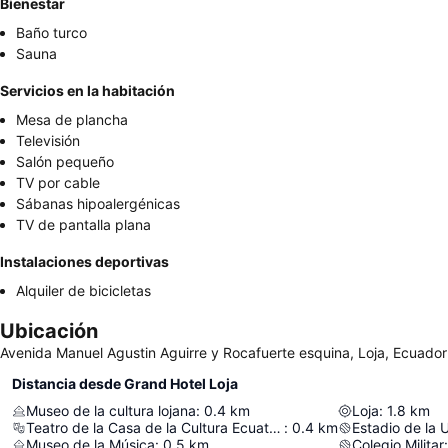
Bienestar
Baño turco
Sauna
Servicios en la habitación
Mesa de plancha
Televisión
Salón pequeño
TV por cable
Sábanas hipoalergénicas
TV de pantalla plana
Instalaciones deportivas
Alquiler de bicicletas
Ubicación
Avenida Manuel Agustin Aguirre y Rocafuerte esquina, Loja, Ecuador
Distancia desde Grand Hotel Loja
Museo de la cultura lojana
:
0.4
km
Loja
:
1.8
km
Teatro de la Casa de la Cultura Ecuatoriana
:
0.4
km
Estadio de la
Museo de la Música
:
0.5
km
Colegio Militar
: