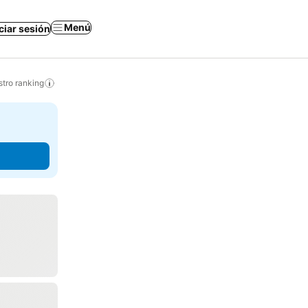
Menú
iciar sesión
tro ranking