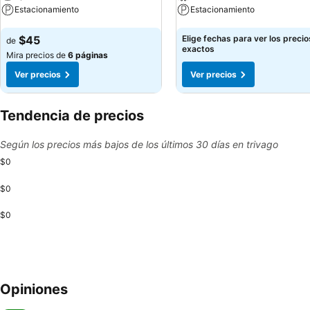
Estacionamiento
Estacionamiento
Ver precios
Ver precios
$45
Elige fechas para ver los precio
de
exactos
Mira precios de
6 páginas
Ver precios
Ver precios
Tendencia de precios
Según los precios más bajos de los últimos 30 días en trivago
$0
$0
$0
Opiniones