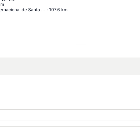
km
Aeropuerto Internacional de Santa Rosa Coronel de Artillería Víctor Larrea
:
107.6
km
Ampliar mapa