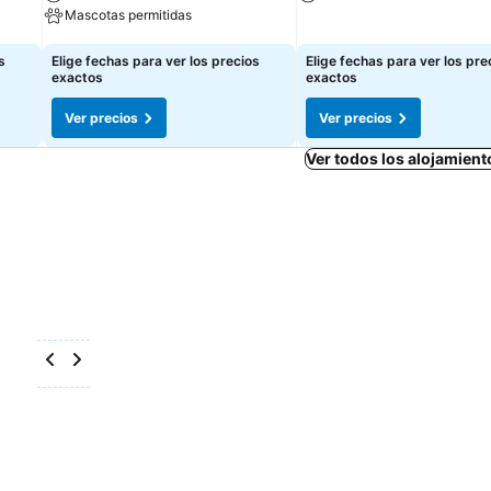
Mascotas permitidas
Ver precios
Ver precios
s
Elige fechas para ver los precios
Elige fechas para ver los pre
exactos
exactos
Ver precios
Ver precios
Ver todos los alojamient