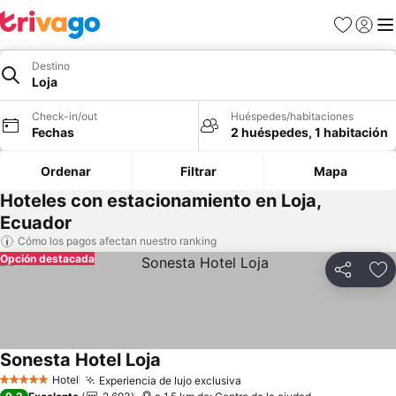
Favoritos
Iniciar 
Me
Destino
Loja
Check-in/out
Huéspedes/habitaciones
Fechas
2 huéspedes, 1 habitación
Ordenar
Filtrar
Mapa
Hoteles con estacionamiento en Loja,
Ecuador
Cómo los pagos afectan nuestro ranking
Opción destacada
Compartir
Ag
Sonesta Hotel Loja
Ver precios
Hotel
Experiencia de lujo exclusiva
Ver precios
5 Estrellas