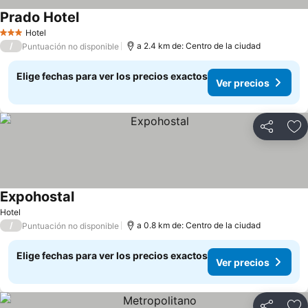
Prado Hotel
Ver precios
Hotel
3 Estrellas
/
a 2.4 km de: Centro de la ciudad
Puntuación no disponible
Elige fechas para ver los precios exactos
Ver precios
Compartir
Ag
Expohostal
Ver precios
Hotel
/
a 0.8 km de: Centro de la ciudad
Puntuación no disponible
Elige fechas para ver los precios exactos
Ver precios