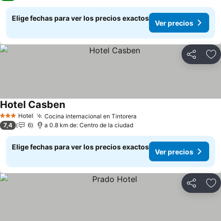
Elige fechas para ver los precios exactos
Ver precios
Compartir
Ag
Hotel Casben
Ver precios
Hotel
Cocina internacional en Tintorera
Ver precios
3 Estrellas
7,4
6
a 0.8 km de: Centro de la ciudad
Elige fechas para ver los precios exactos
Ver precios
Compartir
Ag