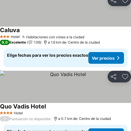
Compartir
Ag
Caluva
Ver precios
Hotel
Habitaciones con vistas a la ciudad
Ver precios
3 Estrellas
9,0
Excelente
136
a 1.6 km de: Centro de la ciudad
Elige fechas para ver los precios exactos
Ver precios
Compartir
Ag
Quo Vadis Hotel
Ver precios
Hotel
4 Estrellas
/
a 0.7 km de: Centro de la ciudad
Puntuación no disponible