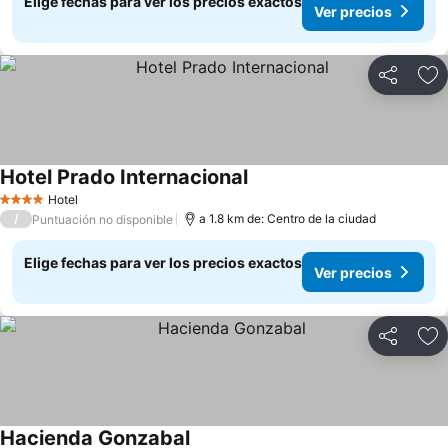
Elige fechas para ver los precios exactos
Ver precios
Compartir
Ag
Hotel Prado Internacional
Ver precios
Hotel
4 Estrellas
/
a 1.8 km de: Centro de la ciudad
Puntuación no disponible
Elige fechas para ver los precios exactos
Ver precios
Compartir
Ag
Hacienda Gonzabal