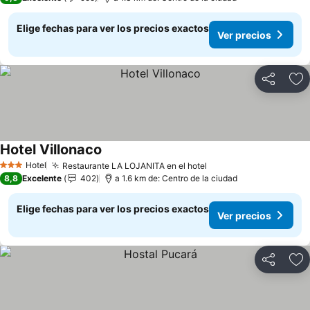
Elige fechas para ver los precios exactos
Ver precios
Compartir
Ag
Hotel Villonaco
Ver precios
Hotel
Restaurante LA LOJANITA en el hotel
Ver precios
3 Estrellas
8,8
Excelente
402
a 1.6 km de: Centro de la ciudad
Elige fechas para ver los precios exactos
Ver precios
Compartir
Ag