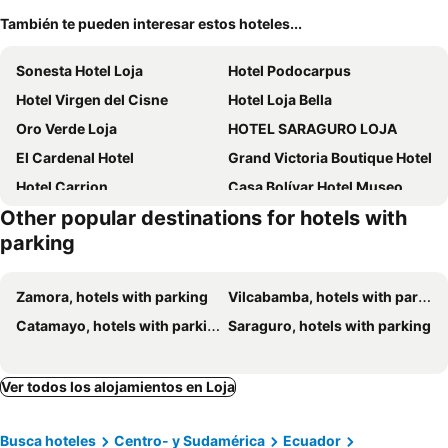
También te pueden interesar estos hoteles...
Sonesta Hotel Loja
Hotel Podocarpus
Hotel Virgen del Cisne
Hotel Loja Bella
Oro Verde Loja
HOTEL SARAGURO LOJA
El Cardenal Hotel
Grand Victoria Boutique Hotel
Hotel Carrion
Casa Bolívar Hotel Museo
Other popular destinations for hotels with
Zamorano Real Hotel
Hostal Pucará
parking
Hotel Libertador
Grand Hotel Loja
Caluva
Gran Hotel Marcjohns
Zamora, hotels with parking
Vilcabamba, hotels with parking
Habitaciones Alkimya
Hotel Villonaco
Catamayo, hotels with parking
Saraguro, hotels with parking
Hotel Casben
Hotel Paris Loja
Hacienda Gonzabal
Quo Vadis Hotel
Ver todos los alojamientos en Loja
Prado Hotel
Bombuscaro Hotel
HOTEL CRISTAL PALACE
Hotel Prado Internacional
Busca hoteles
Centro- y Sudamérica
Ecuador
Expohostal
Metropolitano