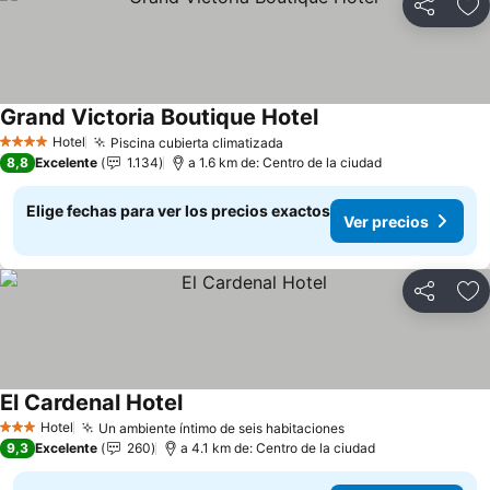
Compartir
Ag
Grand Victoria Boutique Hotel
Ver precios
Hotel
Piscina cubierta climatizada
Ver precios
4 Estrellas
8,8
Excelente
1.134
a 1.6 km de: Centro de la ciudad
Elige fechas para ver los precios exactos
Ver precios
Compartir
Ag
El Cardenal Hotel
Ver precios
Hotel
Un ambiente íntimo de seis habitaciones
Ver precios
3 Estrellas
9,3
Excelente
260
a 4.1 km de: Centro de la ciudad