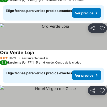
9,2
Excelente
2.693
a 1.5 km de: Centro de la ciudad
Elige fechas para ver los precios exactos
Ver precios
Compartir
Ag
Oro Verde Loja
Ver precios
Hotel
Restaurante familiar
Ver precios
3 Estrellas
9,3
Excelente
771
a 1.6 km de: Centro de la ciudad
Elige fechas para ver los precios exactos
Ver precios
Compartir
Ag