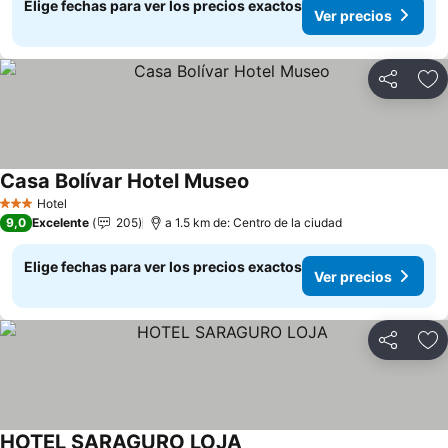
Elige fechas para ver los precios exactos
Ver precios
Compartir
Ag
Casa Bolívar Hotel Museo
Ver precios
Hotel
3 Estrellas
9,0
Excelente
205
a 1.5 km de: Centro de la ciudad
Elige fechas para ver los precios exactos
Ver precios
Compartir
Ag
HOTEL SARAGURO LOJA