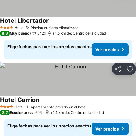
Hotel Libertador
Ver precios
Hotel
Piscina cubierta climatizada
Ver precios
4 Estrellas
8,3
Muy bueno
842
a 1.5 km de: Centro de la ciudad
Elige fechas para ver los precios exactos
Ver precios
Compartir
Ag
Hotel Carrion
Ver precios
Hotel
Aparcamiento privado en el hotel
Ver precios
4 Estrellas
8,7
Excelente
696
a 1.4 km de: Centro de la ciudad
Elige fechas para ver los precios exactos
Ver precios