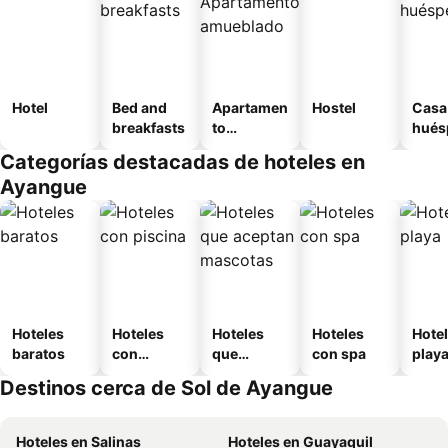
Hotel
Bed and
Apartamen
Hostel
Casa
breakfasts
to
hués
amueblad
Categorías destacadas de hoteles en
o
Ayangue
Hoteles
Hoteles
Hoteles
Hoteles
Hotel
baratos
con
que
con spa
play
piscina
aceptan
Destinos cerca de Sol de Ayangue
mascotas
Hoteles en Salinas
Hoteles en Guayaquil