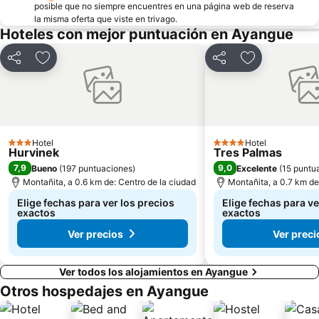
posible que no siempre encuentres en una página web de reserva
la misma oferta que viste en trivago.
Hoteles con mejor puntuación en Ayangue
Compartir
Agregar a favoritos
Compartir
Agregar a fav
Hotel
Hotel
3 Estrellas
4 Estrellas
Hurvinek
Tres Palmas
7,9
9,0
Bueno
(
197 puntuaciones
)
Excelente
(
15 puntu
Montañita, a 0.6 km de: Centro de la ciudad
Montañita, a 0.7 km de
Elige fechas para ver los precios
Elige fechas para ve
exactos
exactos
Ver precios
Ver preci
Ver todos los alojamientos en Ayangue
Otros hospedajes en Ayangue