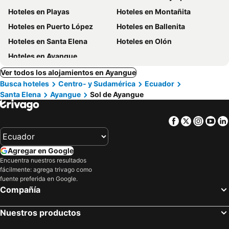
Hoteles en Playas
Hoteles en Montañita
Hoteles en Puerto López
Hoteles en Ballenita
Hoteles en Santa Elena
Hoteles en Olón
Hoteles en Ayangue
Ver todos los alojamientos en Ayangue
Busca hoteles
Centro- y Sudamérica
Ecuador
Santa Elena
Ayangue
Sol de Ayangue
Facebook
Twitter
Insta
Yo
Agregar en Google
Encuentra nuestros resultados
fácilmente: agrega trivago como
fuente preferida en Google.
Compañía
Nuestros productos