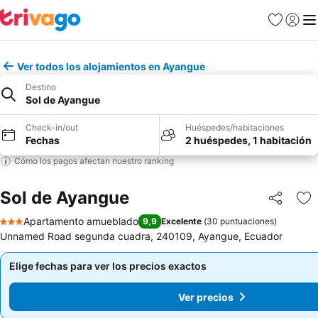
Favoritos
Iniciar 
Me
Ver todos los alojamientos en Ayangue
Destino
Sol de Ayangue
Check-in/out
Huéspedes/habitaciones
Fechas
2 huéspedes, 1 habitación
Cómo los pagos afectan nuestro ranking
Sol de Ayangue
Compartir
Ag
Apartamento amueblado
9,9
Excelente
(
30 puntuaciones
)
3 Estrellas
Unnamed Road segunda cuadra, 240109, Ayangue, Ecuador
Elige fechas para ver los precios exactos
Elige fechas para ver los precios exactos
Ver precios
Ver precios