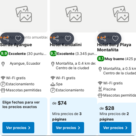
Apartamento amueblado
Hotel
Hotel
3 Estrellas
2 Estrellas
3 Estrellas
Compartir
Agregar a favoritos
Compartir
Agregar a favoritos
Compartir
Agregar 
Sol de Ayangue
Hotel Kundalini
Hotel Sol y Playa
Montañita
9,9
9,3
Excelente
(
30 puntuaciones
)
Excelente
(
3.345 puntuaciones
)
8,1
Muy bueno
(
425 p
Ayangue, Ecuador
Montañita, a 0.4 km de:
Centro de la ciudad
Montañita, a 0.5 k
Centro de la ciuda
Wi-Fi gratis
Wi-Fi gratis
Wi-Fi gratis
Estacionamiento
Spa
Piscina
Mascotas permitidas
Estacionamiento
Mascotas permitid
Elige fechas para ver
$74
de
los precios exactos
$28
de
Mira precios de
3
Mira precios de
2
páginas
páginas
Ver precios
Ver precios
Ver precios