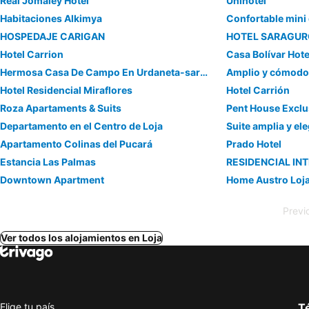
Real Jomaley Hotel
Unihotel
Habitaciones Alkimya
Confortable mini
HOSPEDAJE CARIGAN
HOTEL SARAGUR
Hotel Carrion
Casa Bolívar Hot
Hermosa Casa De Campo En Urdaneta-saraguro-loja
Amplio y cómodo
Hotel Residencial Miraflores
Hotel Carrión
Roza Apartaments & Suits
Pent House Exclu
Departamento en el Centro de Loja
Suite amplia y el
Apartamento Colinas del Pucará
Prado Hotel
Estancia Las Palmas
Downtown Apartment
Home Austro Loj
Previ
Ver todos los alojamientos en Loja
Elige tu país
Té