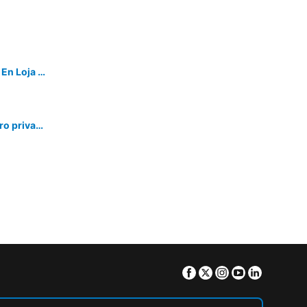
Moderno Departamento Amoblado En Loja - Ecuador
Alojamiento de lujo con parqueadero privado, en Loja
Facebook
Twitter
Instagram
Youtube
Linkedin