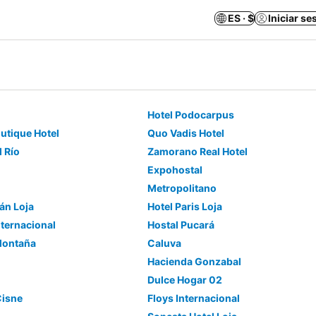
ES · $
Iniciar se
Hotel Podocarpus
utique Hotel
Quo Vadis Hotel
l Río
Zamorano Real Hotel
Expohostal
Metropolitano
án Loja
Hotel Paris Loja
nternacional
Hostal Pucará
Montaña
Caluva
Hacienda Gonzabal
Dulce Hogar 02
Cisne
Floys Internacional