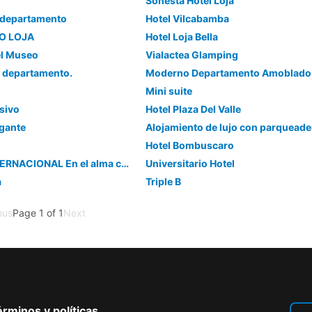
Sonesta Hotel Loja
 departamento
Hotel Vilcabamba
O LOJA
Hotel Loja Bella
el Museo
Vialactea Glamping
 departamento.
Mini suite
sivo
Hotel Plaza Del Valle
egante
Hotel Bombuscaro
RESIDENCIAL INTERNACIONAL En el alma cultural de LOJA
Universitario Hotel
a
Triple B
ous
Page 1 of 1
Next
rminos y políticas