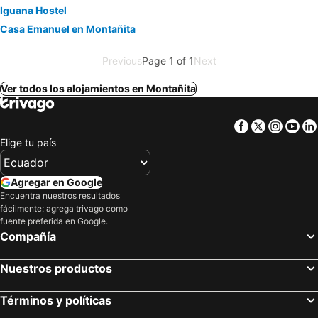
Iguana Hostel
Casa Emanuel en Montañita
Previous
Page 1 of 1
Next
Ver todos los alojamientos en Montañita
Facebook
Twitter
Insta
Yo
Elige tu país
Agregar en Google
Encuentra nuestros resultados
fácilmente: agrega trivago como
fuente preferida en Google.
Compañía
Nuestros productos
Términos y políticas