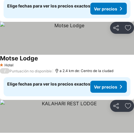
Elige fechas para ver los precios exactos
Ver precios
Compartir
Ag
Motse Lodge
Ver precios
Hotel
1 Estrellas
/
a 2.4 km de: Centro de la ciudad
Puntuación no disponible
Elige fechas para ver los precios exactos
Ver precios
Compartir
Ag