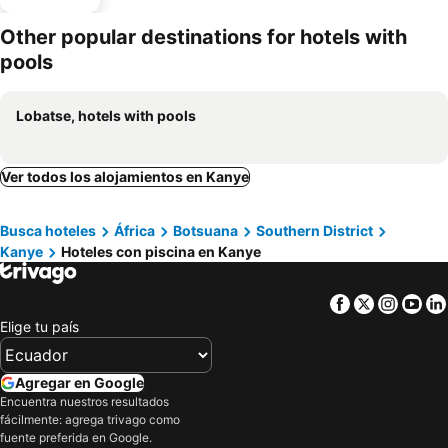
Other popular destinations for hotels with
pools
Lobatse, hotels with pools
Ver todos los alojamientos en Kanye
Busca hoteles
África
Botsuana
Southern District
Kanye
Hoteles con piscina en Kanye
Facebook
Twitter
Insta
Yo
Elige tu país
Agregar en Google
Encuentra nuestros resultados
fácilmente: agrega trivago como
fuente preferida en Google.