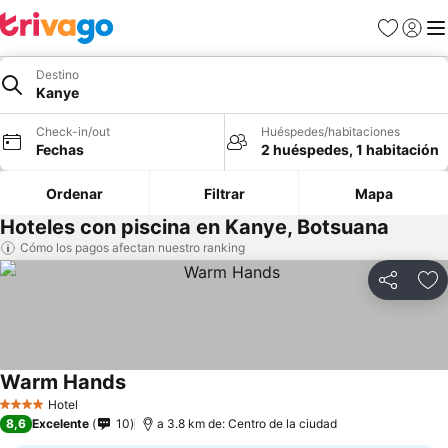
Favoritos
Iniciar 
Me
Destino
Kanye
Check-in/out
Huéspedes/habitaciones
Fechas
2 huéspedes, 1 habitación
Ordenar
Filtrar
Mapa
Hoteles con piscina en Kanye, Botsuana
Cómo los pagos afectan nuestro ranking
Compartir
Ag
Warm Hands
Ver precios
Hotel
4 Estrellas
8,6
Excelente
10
a 3.8 km de: Centro de la ciudad