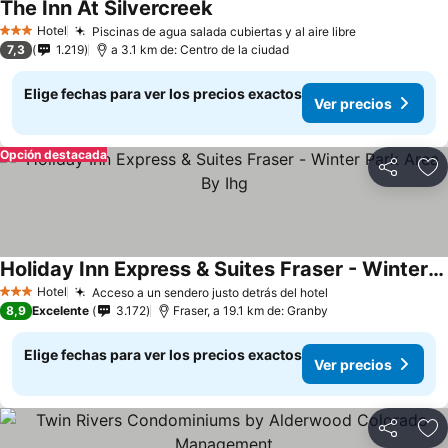
The Inn At Silvercreek
Hotel
Piscinas de agua salada cubiertas y al aire libre
3 Estrellas
7,3
1.219
a 3.1 km de: Centro de la ciudad
Elige fechas para ver los precios exactos
Ver precios
Opción destacada
Compartir
Ag
Holiday Inn Express & Suites Fraser - Winter Park Area By Ihg
Hotel
Acceso a un sendero justo detrás del hotel
3 Estrellas
8,9
Excelente
3.172
Fraser, a 19.1 km de: Granby
Elige fechas para ver los precios exactos
Ver precios
Compartir
Ag