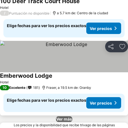
100 Deer Track Court House
Hotel
/
a 5.7 km de: Centro de la ciudad
Puntuación no disponible
Elige fechas para ver los precios exactos
Ver precios
Compartir
Ag
Emberwood Lodge
Hotel
10
Excelente
181
Fraser, a 19.5 km de: Granby
Elige fechas para ver los precios exactos
Ver precios
Ver más
Los precios y la disponibilidad que recibe trivago de las páginas