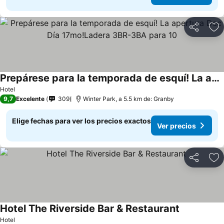
Compartir
Ag
Prepárese para la temporada de esquí! La apertura Dec Día 17mo!Ladera 3BR-3BA para 10
Hotel
9,7
Excelente
309
Winter Park, a 5.5 km de: Granby
Elige fechas para ver los precios exactos
Ver precios
Compartir
Ag
Hotel The Riverside Bar & Restaurant
Hotel