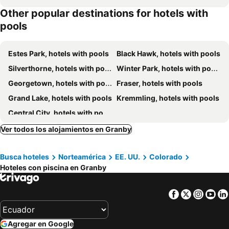
Other popular destinations for hotels with
pools
Estes Park, hotels with pools
Black Hawk, hotels with pools
Silverthorne, hotels with pools
Winter Park, hotels with pools
Georgetown, hotels with pools
Fraser, hotels with pools
Grand Lake, hotels with pools
Kremmling, hotels with pools
Central City, hotels with pools
Ver todos los alojamientos en Granby
Busca hoteles
Norteamérica
EE. UU.
Colorado
Hoteles con piscina en Granby
Facebook
Twitter
Insta
Yo
Agregar en Google