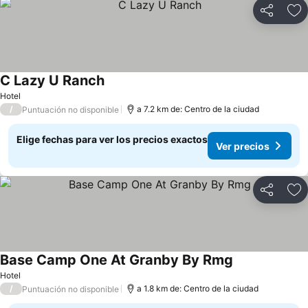
Compartir
Ag
C Lazy U Ranch
Hotel
/
a 7.2 km de: Centro de la ciudad
Puntuación no disponible
Elige fechas para ver los precios exactos
Ver precios
Compartir
Ag
Base Camp One At Granby By Rmg
Hotel
/
a 1.8 km de: Centro de la ciudad
Puntuación no disponible