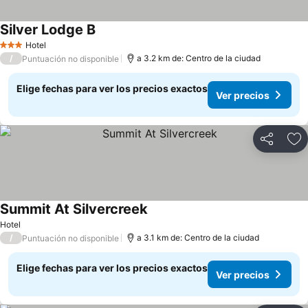
Silver Lodge B
Hotel
3 Estrellas
/
a 3.2 km de: Centro de la ciudad
Puntuación no disponible
Elige fechas para ver los precios exactos
Ver precios
Compartir
Ag
Summit At Silvercreek
Hotel
/
a 3.1 km de: Centro de la ciudad
Puntuación no disponible
Elige fechas para ver los precios exactos
Ver precios