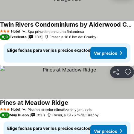
Twin Rivers Condominiums by Alderwood Colorado Management
Hotel
Spa privado con sauna finlandesa
3 Estrellas
8,9
Excelente
103
Fraser, a 18.6 km de: Granby
Elige fechas para ver los precios exactos
Ver precios
Compartir
Ag
Pines at Meadow Ridge
Hotel
Piscina exterior climatizada y jacuzzis
3 Estrellas
8,3
Muy bueno
350
Fraser, a 19.7 km de: Granby
Elige fechas para ver los precios exactos
Ver precios