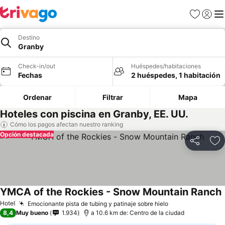
Favoritos
Iniciar 
Me
Destino
Granby
Check-in/out
Huéspedes/habitaciones
Fechas
2 huéspedes, 1 habitación
Ordenar
Filtrar
Mapa
Hoteles con piscina en Granby, EE. UU.
Cómo los pagos afectan nuestro ranking
Opción destacada
Compartir
Ag
YMCA of the Rockies - Snow Mountain Ranch
Hotel
Emocionante pista de tubing y patinaje sobre hielo
8,4
Muy bueno
1.934
a 10.6 km de: Centro de la ciudad