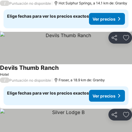
/
Hot Sulphur Springs, a 14.1 km de: Granby
Puntuación no disponible
Elige fechas para ver los precios exactos
Ver precios
Compartir
Ag
Devils Thumb Ranch
Hotel
/
Fraser, a 18.9 km de: Granby
Puntuación no disponible
Elige fechas para ver los precios exactos
Ver precios
Compartir
Ag