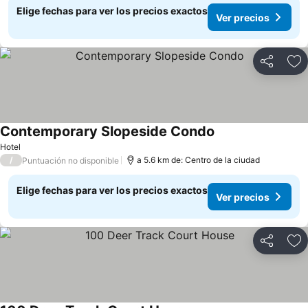
Elige fechas para ver los precios exactos
Ver precios
Compartir
Ag
Contemporary Slopeside Condo
Hotel
/
a 5.6 km de: Centro de la ciudad
Puntuación no disponible
Elige fechas para ver los precios exactos
Ver precios
Compartir
Ag