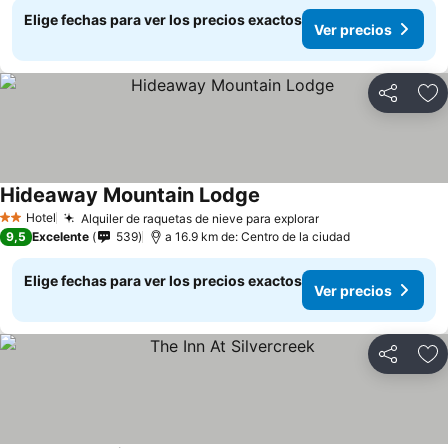
Elige fechas para ver los precios exactos
Ver precios
Compartir
Ag
Hideaway Mountain Lodge
Hotel
Alquiler de raquetas de nieve para explorar
2 Estrellas
9,5
Excelente
539
a 16.9 km de: Centro de la ciudad
Elige fechas para ver los precios exactos
Ver precios
Compartir
Ag