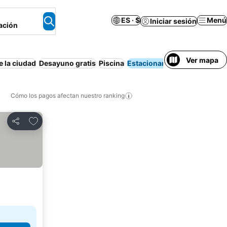
ES · $
Menú
Iniciar sesión
ación
Ver mapa
e la ciudad
Desayuno gratis
Piscina
Estacionamiento
Aparta
Cómo los pagos afectan nuestro ranking
Agregar a favoritos
Compartir