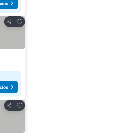
cios
Agregar a favoritos
Compartir
cios
Agregar a favoritos
Compartir