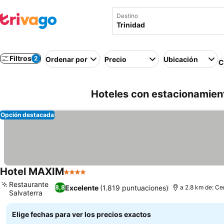
Destino
Filtros
2
Ordenar por
Precio
Ubicación
C
Hoteles con estacionamien
Opción destacada
Hotel MAXIM
4 Estrellas
Ver precios
Restaurante
Excelente
(1.819 puntuaciones)
8,8
a 2.8 km de: Ce
Salvaterra
Ver precios
Elige fechas para ver los precios exactos