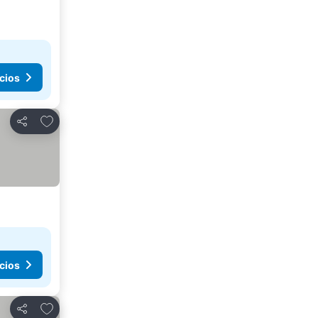
cios
Agregar a favoritos
Compartir
cios
Agregar a favoritos
Compartir