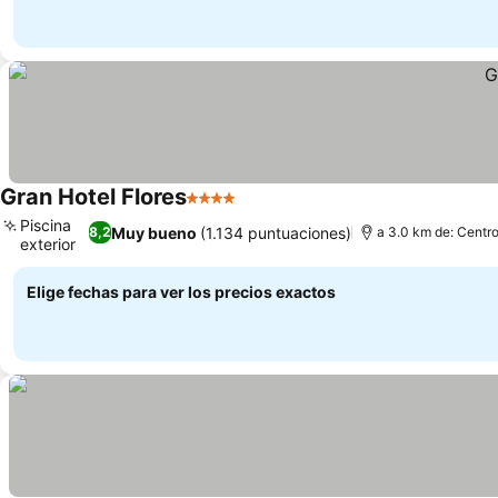
Gran Hotel Flores
4 Estrellas
Ver precios
Piscina
Muy bueno
(1.134 puntuaciones)
8,2
a 3.0 km de: Centro
exterior
Ver precios
Elige fechas para ver los precios exactos