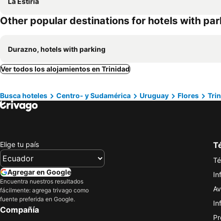
La Estiria
Other popular destinations for hotels with pa
Durazno, hotels with parking
Ver todos los alojamientos en Trinidad
Busca hoteles
Centro- y Sudamérica
Uruguay
Flores
Tri
Elige tu país
Té
Té
Agregar en Google
In
Encuentra nuestros resultados
Av
fácilmente: agrega trivago como
fuente preferida en Google.
In
Compañía
Pr