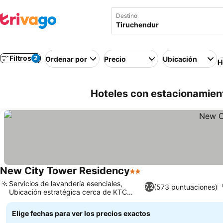
Destino
Filtros
2
Ordenar por
Precio
Ubicación
H
Hoteles con estacionamient
New City Tower Residency
2 Estrellas
Servicios de lavandería esenciales,
(573 puntuaciones)
7,2
Ubicación estratégica cerca de KTC
Depo
Elige fechas para ver los precios exactos