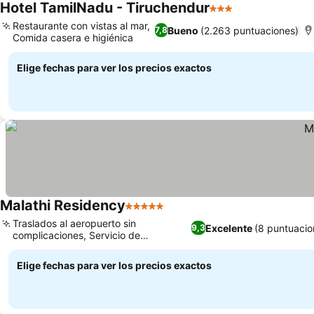
Hotel TamilNadu - Tiruchendur
3 Estrellas
Restaurante con vistas al mar,
Bueno
(2.263 puntuaciones)
7,8
Comida casera e higiénica
Elige fechas para ver los precios exactos
Malathi Residency
5 Estrellas
Traslados al aeropuerto sin
Excelente
(8 puntuacio
9,3
complicaciones, Servicio de
habitaciones 24 horas
Elige fechas para ver los precios exactos