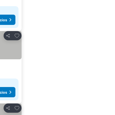
cios
Agregar a favoritos
Compartir
cios
Agregar a favoritos
Compartir