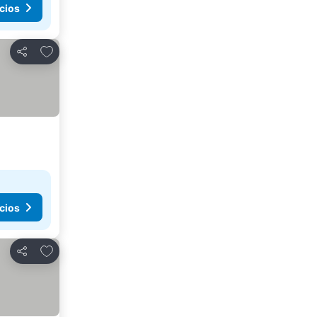
cios
Agregar a favoritos
Compartir
cios
Agregar a favoritos
Compartir