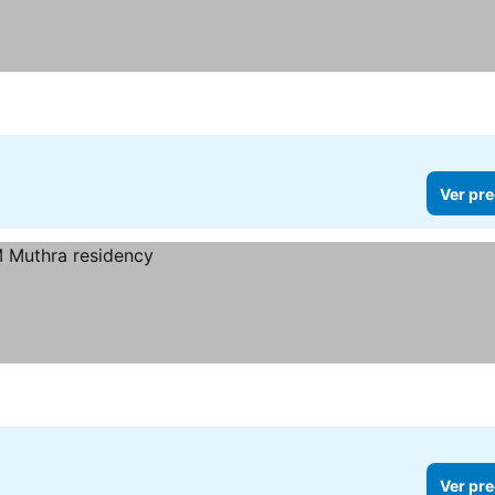
llas
Ver pre
Ver pre