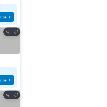
cios
Agregar a favoritos
Compartir
cios
Agregar a favoritos
Compartir