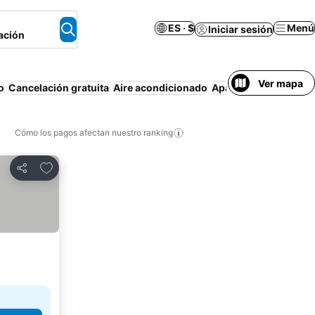
ES · $
Menú
Iniciar sesión
ación
Ver mapa
o
Cancelación gratuita
Aire acondicionado
Apartamento amuebl
Cómo los pagos afectan nuestro ranking
Agregar a favoritos
Compartir