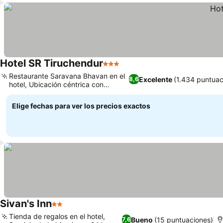
Hotel SR Tiruchendur
3 Estrellas
Restaurante Saravana Bhavan en el
Excelente
(1.434 puntuac
8,6
hotel, Ubicación céntrica con
transporte
Elige fechas para ver los precios exactos
Sivan's Inn
2 Estrellas
Tienda de regalos en el hotel,
Bueno
(15 puntuaciones)
7,6