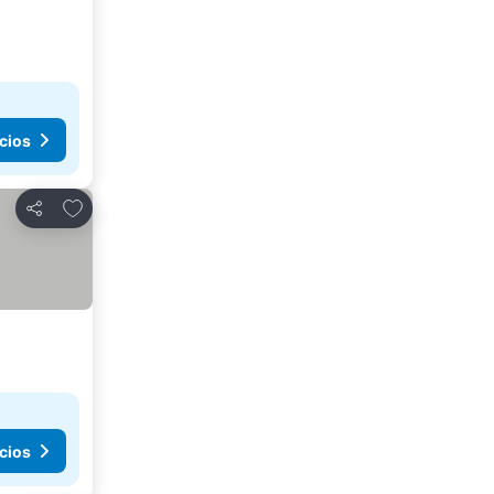
cios
Agregar a favoritos
Compartir
cios