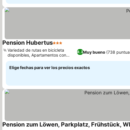
Pension Hubertus
3 Estrellas
Ver precios
Variedad de rutas en bicicleta
Muy bueno
(738 puntua
8,3
disponibles, Apartamentos con
Ver precios
balcón privado
Elige fechas para ver los precios exactos
Pension zum Löwen, Parkplatz, Frühstück, Wl