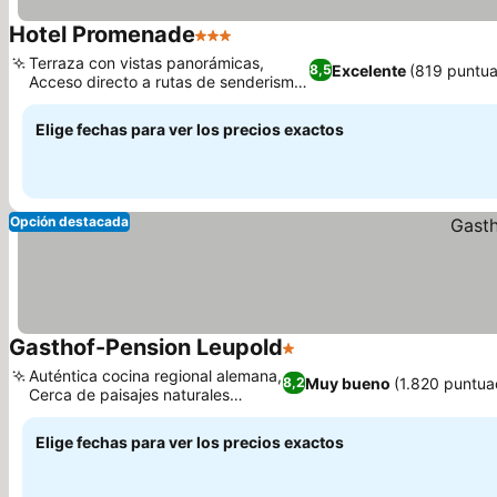
Hotel Promenade
3 Estrellas
Ver precios
Terraza con vistas panorámicas,
Excelente
(819 puntua
8,5
Acceso directo a rutas de senderismo
Ver precios
y ciclismo
Elige fechas para ver los precios exactos
Opción destacada
Gasthof-Pension Leupold
1 Estrellas
Ver precios
Auténtica cocina regional alemana,
Muy bueno
(1.820 puntua
8,2
Cerca de paisajes naturales
Ver precios
increíbles
Elige fechas para ver los precios exactos