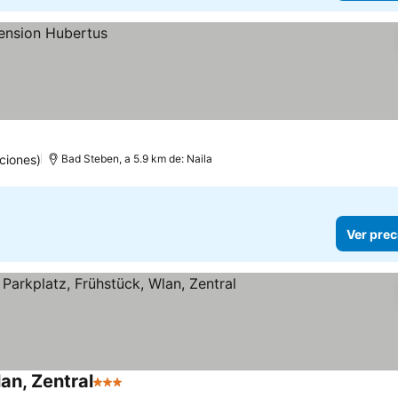
ciones)
Bad Steben, a 5.9 km de: Naila
Ver prec
an, Zentral
3 Estrellas
Ver precios