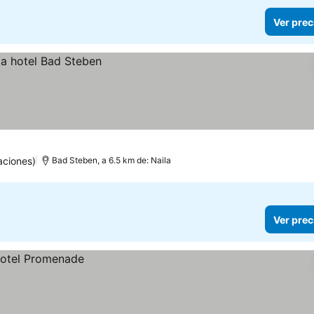
Ver prec
aciones)
Bad Steben, a 6.5 km de: Naila
Ver prec