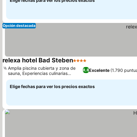
Elige fechas para ver los precios exactos
Opción destacada
relexa hotel Bad Steben
4 Estrellas
Ver precios
Amplia piscina cubierta y zona de
Excelente
(1.790 puntu
8,8
sauna, Experiencias culinarias
Ver precios
excepcionales
Elige fechas para ver los precios exactos