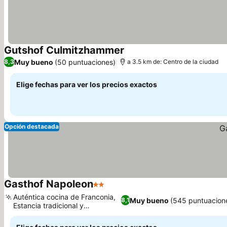
Gutshof Culmitzhammer
Ver precios
Muy bueno
(50 puntuaciones)
8,3
a 3.5 km de: Centro de la ciudad
Elige fechas para ver los precios exactos
Opción destacada
Gasthof Napoleon
2 Estrellas
Ver precios
Auténtica cocina de Franconia,
Muy bueno
(545 puntuacion
8,1
Estancia tradicional y
Ver precios
económica