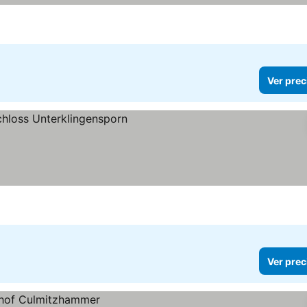
Ver prec
ecios
Ver prec