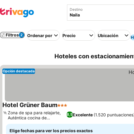
Destino
Filtros
2
Ordenar por
Precio
Ubicación
H
Hoteles con estacionamient
Opción destacada
Hotel Grüner Baum
3 Estrellas
Ver precios
Zona de spa para relajarte,
Excelente
(1.520 puntuaciones
8,5
Auténtica cocina de
Ver precios
Franconia
Elige fechas para ver los precios exactos