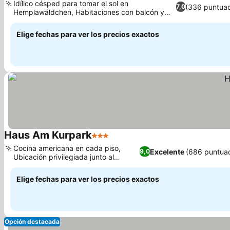
Idílico césped para tomar el sol en
(336 puntuac
7,0
Hemplawäldchen, Habitaciones con balcón y
Ver precios
vistas panorámicas
Elige fechas para ver los precios exactos
Haus Am Kurpark
3 Estrellas
Ver precios
Cocina americana en cada piso,
Excelente
(686 puntua
9,0
Ubicación privilegiada junto al
Ver precios
parque del spa
Elige fechas para ver los precios exactos
Opción destacada