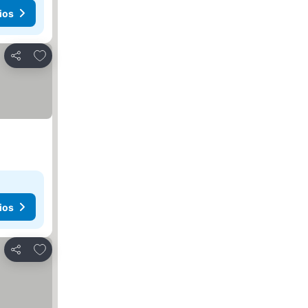
ios
Agregar a favoritos
Compartir
ios
Agregar a favoritos
Compartir