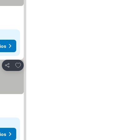
ios
Agregar a favoritos
Compartir
ios