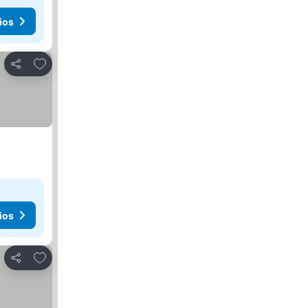
ios
Agregar a favoritos
Compartir
ios
Agregar a favoritos
Compartir