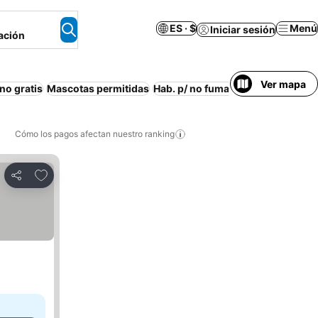
ES · $
Menú
Iniciar sesión
ación
Ver mapa
no gratis
Mascotas permitidas
Hab. p/ no fumadores
Cómo los pagos afectan nuestro ranking
Agregar a favoritos
Compartir