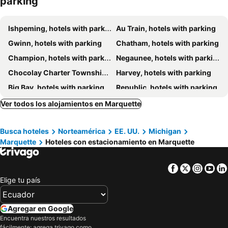
parking
Ishpeming, hotels with parking
Au Train, hotels with parking
Gwinn, hotels with parking
Chatham, hotels with parking
Champion, hotels with parking
Negaunee, hotels with parking
Chocolay Charter Township, hotels with parking
Harvey, hotels with parking
Big Bay, hotels with parking
Republic, hotels with parking
Little Lake, hotels with parking
Skandia, hotels with parking
Ver todos los alojamientos en Marquette
Deerton, hotels with parking
Busca hoteles
Norteamérica
EE. UU.
Michigan
Marquette
Hoteles con estacionamiento en Marquette
Facebook
Twitter
Insta
Yo
Elige tu país
Agregar en Google
Encuentra nuestros resultados
fácilmente: agrega trivago como