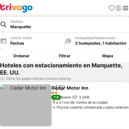
Favoritos
Iniciar 
Me
Destino
Marquette
Check-in/out
Huéspedes/habitaciones
Fechas
2 huéspedes, 1 habitación
Ordenar
Filtrar
Mapa
Hoteles con estacionamiento en Marquette,
EE. UU.
Cómo los pagos afectan nuestro ranking
Cedar Motor Inn
Compartir
Agregar a favoritos
2 Estrellas
7,8
Bueno
3.249
a 3.1 km de: Centro de la ciudad
Piscina cubierta climatizada y patio solárium