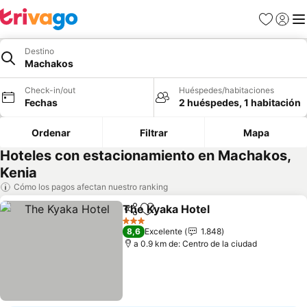
Favoritos
Iniciar 
Me
Destino
Machakos
Check-in/out
Huéspedes/habitaciones
Fechas
2 huéspedes, 1 habitación
Ordenar
Filtrar
Mapa
Hoteles con estacionamiento en Machakos,
Kenia
Cómo los pagos afectan nuestro ranking
The Kyaka Hotel
Compartir
Agregar a favoritos
3 Estrellas
8,6
Excelente
1.848
a 0.9 km de: Centro de la ciudad