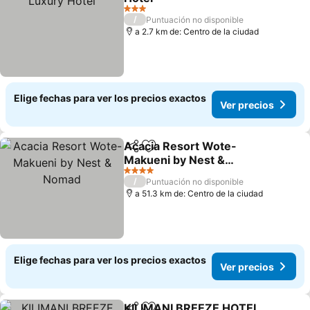
3 Estrellas
/
Puntuación no disponible
a 2.7 km de: Centro de la ciudad
Elige fechas para ver los precios exactos
Ver precios
Acacia Resort Wote-
Compartir
Agregar a favoritos
Makueni by Nest &
Nomad
4 Estrellas
/
Puntuación no disponible
a 51.3 km de: Centro de la ciudad
Elige fechas para ver los precios exactos
Ver precios
KILIMANI BREEZE HOTEL