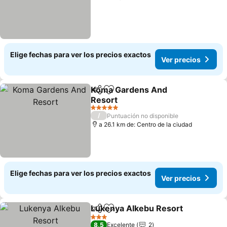
Elige fechas para ver los precios exactos
Ver precios
Koma Gardens And
Compartir
Agregar a favoritos
Resort
5 Estrellas
/
Puntuación no disponible
a 26.1 km de: Centro de la ciudad
Elige fechas para ver los precios exactos
Ver precios
Lukenya Alkebu Resort
Compartir
Agregar a favoritos
3 Estrellas
8,5
Excelente
2