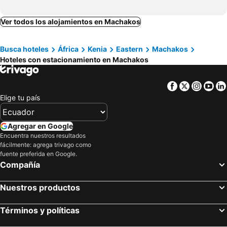
Ver todos los alojamientos en Machakos
Busca hoteles
África
Kenia
Eastern
Machakos
Hoteles con estacionamiento en Machakos
Facebook
Twitter
Insta
Yo
Elige tu país
Agregar en Google
Encuentra nuestros resultados
fácilmente: agrega trivago como
fuente preferida en Google.
Compañía
Nuestros productos
Términos y políticas