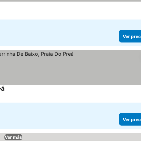
Ver prec
eá
Ver prec
Ver más