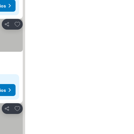
ios
Agregar a favoritos
Compartir
ios
Agregar a favoritos
Compartir