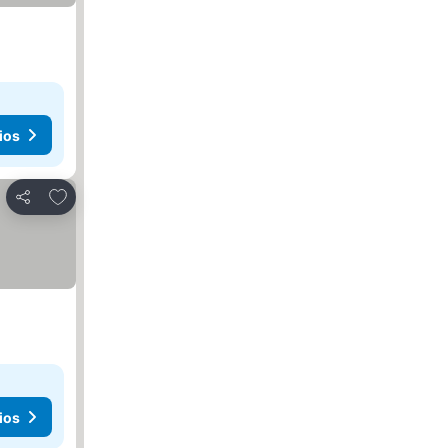
ios
Agregar a favoritos
Compartir
ios