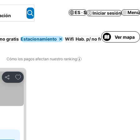
ES · $
Menú
Iniciar sesión
ación
Ver mapa
no gratis
Estacionamiento
Wifi
Hab. p/ no fumadores
Aire ac
Cómo los pagos afectan nuestro ranking
Agregar a favoritos
Compartir