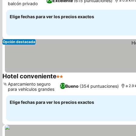
Excelente
(615 puntuaciones)
9,4
a 0.8 km 
balcón privado
Elige fechas para ver los precios exactos
Opción destacada
Hotel conveniente
2 Estrellas
Aparcamiento seguro
Bueno
(354 puntuaciones)
7,7
a 2.9 
para vehículos grandes
Elige fechas para ver los precios exactos