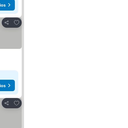
ios
Agregar a favoritos
Compartir
ios
Agregar a favoritos
Compartir