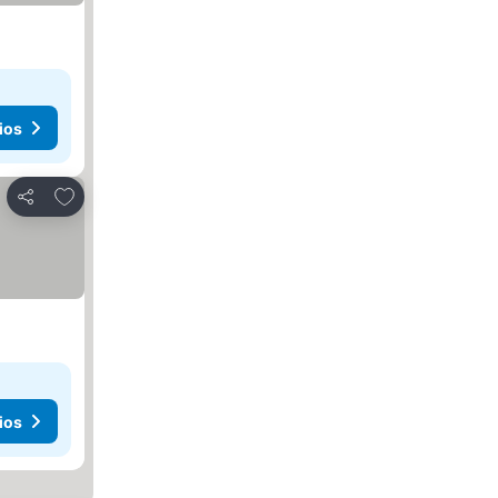
ios
Agregar a favoritos
Compartir
ios