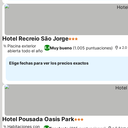
Hotel Recreio São Jorge
3 Estrellas
Piscina exterior
Muy bueno
(1.005 puntuaciones)
8,4
a 2.0
abierta todo el año
Elige fechas para ver los precios exactos
Hotel Pousada Oasis Park
3 Estrellas
Habitaciones con