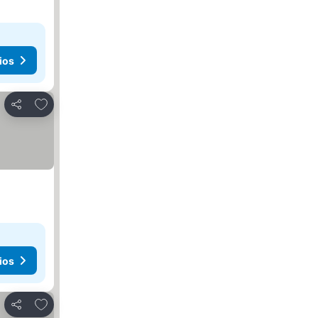
ios
Agregar a favoritos
Compartir
ios
Agregar a favoritos
Compartir