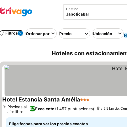
Destino
Filtros
2
Ordenar por
Precio
Ubicación
H
Hoteles con estacionamient
Hotel Estancia Santa Amélia
3 Estrellas
Piscinas al
Excelente
(1.457 puntuaciones)
8,7
a 2.5 km de: Cen
aire libre
Elige fechas para ver los precios exactos