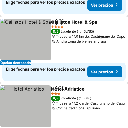
Elige fechas para ver los precios exactos
Ver precios
Callistos Hotel & Spa
Compartir
Agregar a favoritos
Ver p
4 Estrellas
9,3
Excelente
3.785
Tricase, a 11.0 km de: Castrignano del Capo
Amplia zona de bienestar y spa
Ver preci
Opción destacada
Elige fechas para ver los precios exactos
Ver precios
Hotel Adriatico
Compartir
Agregar a favoritos
Ver precios
3 Estrellas
8,8
Excelente
784
Tricase, a 11.2 km de: Castrignano del Capo
Cocina tradicional apuliana
Ver precios