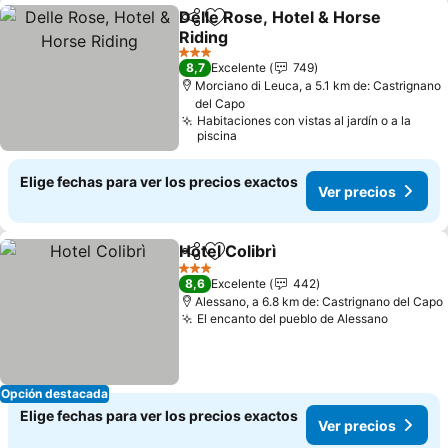
Delle Rose, Hotel & Horse
Compartir
Agregar a favoritos
Riding
Ver precios
3 Estrellas
8,7
Excelente
749
Morciano di Leuca, a 5.1 km de: Castrignano
del Capo
Habitaciones con vistas al jardín o a la
piscina
Elige fechas para ver los precios exactos
Ver precios
Hotel Colibrì
Compartir
Agregar a favoritos
Ver precios
3 Estrellas
8,6
Excelente
442
Alessano, a 6.8 km de: Castrignano del Capo
El encanto del pueblo de Alessano
Ver pre
Opción destacada
Elige fechas para ver los precios exactos
Ver precios