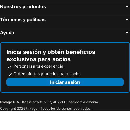
Carpignano Salentino, hotels with parking
Poggiardo, hotels with parking
Nuestros productos
Bagnolo del Salento, hotels with parking
Matino, hotels with parking
Términos y políticas
Gagliano del Capo, hotels with parking
Cursi, hotels with parking
Santa Maria al Bagno, hotels with parking
Calimera, hotels with parking
Ayuda
Andrano, hotels with parking
Specchia, hotels with parking
Inicia sesión y obtén beneficios
exclusivos para socios
Personaliza tu experiencia
Obtén ofertas y precios para socios
Iniciar sesión
trivago N.V.
, Kesselstraße 5 – 7, 40221 Düsseldorf, Alemania
Copyright 2026 trivago | Todos los derechos reservados.