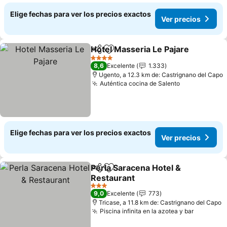
Elige fechas para ver los precios exactos
Ver precios
Hotel Masseria Le Pajare
Compartir
Agregar a favoritos
V
4 Estrellas
8,6
Excelente
1.333
Ugento, a 12.3 km de: Castrignano del Capo
Auténtica cocina de Salento
Ver precios
Elige fechas para ver los precios exactos
Ver precios
Perla Saracena Hotel &
Compartir
Agregar a favoritos
Restaurant
Ver precios
3 Estrellas
9,0
Excelente
773
Tricase, a 11.8 km de: Castrignano del Capo
Piscina infinita en la azotea y bar
Ver prec