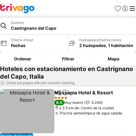
Favoritos
Iniciar 
Me
Destino
Castrignano del Capo
Check-in/out
Huéspedes/habitaciones
Fechas
2 huéspedes, 1 habitación
Ordenar
Filtrar
Mapa
Hoteles con estacionamiento en Castrignano
del Capo, Italia
Cómo los pagos afectan nuestro ranking
Messapia Hotel & Resort
Compartir
Agregar a favoritos
V
4 Estrellas
8,0
Muy bueno
4.246
a 3.5 km de: Centro de la ciudad
Piscina semiolímpica de agua salada
Ver p
Opción destacada