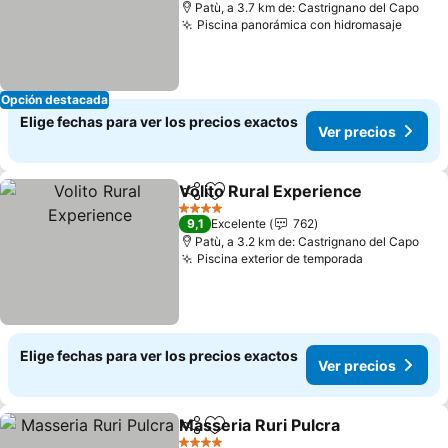
Patù, a 3.7 km de: Castrignano del Capo
Piscina panorámica con hidromasaje
Ver p
Opción destacada
Elige fechas para ver los precios exactos
Ver precios
Volito Rural Experience
Compartir
Agregar a favoritos
Ve
4 Estrellas
9,1
Excelente
762
Patù, a 3.2 km de: Castrignano del Capo
Piscina exterior de temporada
Ver precio
Elige fechas para ver los precios exactos
Ver precios
Masseria Ruri Pulcra
Compartir
Agregar a favoritos
Ver p