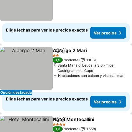
Elige fechas para ver los precios exactos
Ver precios
Albergo 2 Mari
Compartir
Agregar a favoritos
Ver precios
2 Estrellas
8,5
Excelente
1.108
Santa Maria di Leuca, a 3.6 km de:
Castrignano del Capo
Habitaciones con balcón y vistas al mar
Ver
Opción destacada
Elige fechas para ver los precios exactos
Ver precios
Hotel Montecallini
Compartir
Agregar a favoritos
Ver prec
4 Estrellas
9,3
Excelente
1.558