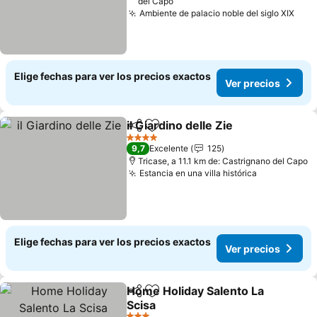
del Capo
Ambiente de palacio noble del siglo XIX
Ver 
Elige fechas para ver los precios exactos
Ver precios
il Giardino delle Zie
Compartir
Agregar a favoritos
Ver pre
4 Estrellas
9,7
Excelente
125
Tricase, a 11.1 km de: Castrignano del Capo
Estancia en una villa histórica
Ver precio
Elige fechas para ver los precios exactos
Ver precios
Home Holiday Salento La
Compartir
Agregar a favoritos
Scisa