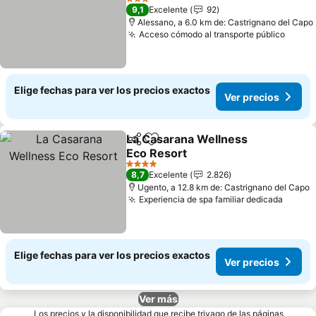
Ver precios
3 Estrellas
9,1
Excelente
92
Alessano, a 6.0 km de: Castrignano del Capo
Acceso cómodo al transporte público
Ver p
Elige fechas para ver los precios exactos
Ver precios
La Casarana Wellness
Compartir
Agregar a favoritos
Eco Resort
Ver precios
4 Estrellas
8,7
Excelente
2.826
Ugento, a 12.8 km de: Castrignano del Capo
Experiencia de spa familiar dedicada
Ver pr
Elige fechas para ver los precios exactos
Ver precios
Ver más
Los precios y la disponibilidad que recibe trivago de las páginas