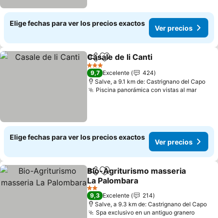
Elige fechas para ver los precios exactos
Ver precios
Casale de li Canti
Compartir
Agregar a favoritos
Ver preci
3 Estrellas
9,7
Excelente
424
Salve, a 9.1 km de: Castrignano del Capo
Piscina panorámica con vistas al mar
Ver p
Elige fechas para ver los precios exactos
Ver precios
Bio-Agriturismo masseria
Compartir
Agregar a favoritos
La Palombara
Ver precios
2 Estrellas
9,3
Excelente
214
Salve, a 9.3 km de: Castrignano del Capo
Spa exclusivo en un antiguo granero
Ver pr