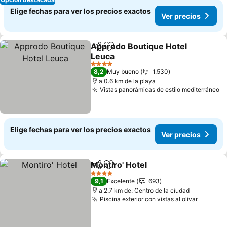
Elige fechas para ver los precios exactos
Ver precios
Approdo Boutique Hotel
Compartir
Agregar a favoritos
Leuca
Ver precios
4 Estrellas
8,2
Muy bueno
1.530
a 0.6 km de la playa
Vistas panorámicas de estilo mediterráneo
Ve
Elige fechas para ver los precios exactos
Ver precios
Montiro' Hotel
Compartir
Agregar a favoritos
Ver precios
4 Estrellas
9,1
Excelente
693
a 2.7 km de: Centro de la ciudad
Piscina exterior con vistas al olivar
Ver pre