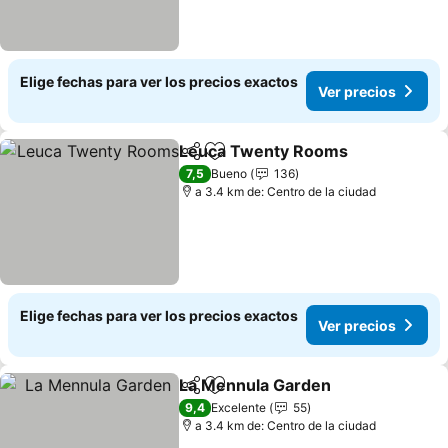
Elige fechas para ver los precios exactos
Ver precios
Leuca Twenty Rooms
Compartir
Agregar a favoritos
Ver 
7,5
Bueno
136
a 3.4 km de: Centro de la ciudad
Elige fechas para ver los precios exactos
Ver precios
La Mennula Garden
Compartir
Agregar a favoritos
Ver pr
9,4
Excelente
55
a 3.4 km de: Centro de la ciudad