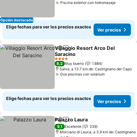
Piscina exterior con hidromasaje
Ver preci
Opción destacada
Elige fechas para ver los precios exactos
Ver precios
Villaggio Resort Arco Del
Compartir
Agregar a favoritos
Saracino
Ver precios
4 Estrellas
8,2
Muy bueno
1.884
Salve, a 13.7 km de: Castrignano del Capo
Dos piscinas con solárium
Ver precios
Elige fechas para ver los precios exactos
Ver precios
Palazzo Laura
Compartir
Agregar a favoritos
Ver precios
9,1
Excelente
239
Morciano di Leuca, a 3.9 km de: Castrignano