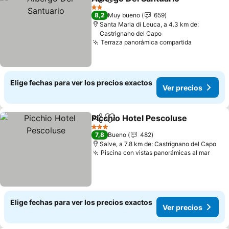
Compartir
Agregar a favoritos
Ver 
2 Estrellas
8,2
Muy bueno
659
Santa Maria di Leuca, a 4.3 km de:
Castrignano del Capo
Terraza panorámica compartida
Ver preci
Elige fechas para ver los precios exactos
Ver precios
Picchio Hotel Pescoluse
Compartir
Agregar a favoritos
Ve
3 Estrellas
7,8
Bueno
482
Salve, a 7.8 km de: Castrignano del Capo
Piscina con vistas panorámicas al mar
Ver 
Elige fechas para ver los precios exactos
Ver precios