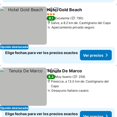
Hotel Gold Beach
Compartir
Agregar a favoritos
Ver preci
3 Estrellas
9,1
Excelente
790
Salve, a 8.2 km de: Castrignano del Capo
Aparcamiento privado seguro
Ver precios
Opción destacada
Elige fechas para ver los precios exactos
Ver precios
Tenuta De Marco
Compartir
Agregar a favoritos
Ver preci
8,3
Muy bueno
259
Presicce, a 13.0 km de: Castrignano del
Capo
Desayuno italiano casero
Ver precios
Opción destacada
Elige fechas para ver los precios exactos
Ver precios