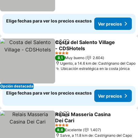
Elige fechas para ver los precios exactos
Ver precios
Costa del Salento Village
Compartir
Agregar a favoritos
- CDSHotels
Ver precios
4 Estrellas
8,1
Muy bueno
2.604
Ugento, a 14.6 km de: Castrignano del Capo
Ubicación estratégica en la costa jónica
Ver
Opción destacada
Elige fechas para ver los precios exactos
Ver precios
Relais Masseria Casina
Compartir
Agregar a favoritos
Dei Cari
Ver precios
4 Estrellas
8,6
Excelente
1.407
Salve, a 11.8 km de: Castrignano del Capo