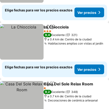
Elige fechas para ver los precios exactos
Ver precios
La Chiocciola
Compartir
Agregar a favoritos
Ver precios
3 Estrellas
9,4
Excelente
321
a 0.4 km de: Centro de la ciudad
Habitaciones amplias con vistas al jardín
Ver
Elige fechas para ver los precios exactos
Ver precios
Casa Del Sole Relax Room
Compartir
Agregar a favoritos
1 Estrellas
9,2
Excelente
348
a 0.7 km de: Centro de la ciudad
Decoraciones de cerámica artesanal
Ver p