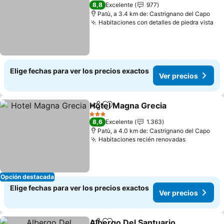
4 Estrellas
8,8
Excelente
977
Patù, a 3.4 km de: Castrignano del Capo
Habitaciones con detalles de piedra vista
Ve
Elige fechas para ver los precios exactos
Ver precios
Hotel Magna Grecia
Compartir
Agregar a favoritos
Ver pr
3 Estrellas
8,6
Excelente
1.363
Patù, a 4.0 km de: Castrignano del Capo
Habitaciones recién renovadas
Ver preci
Opción destacada
Elige fechas para ver los precios exactos
Ver precios
Albergo Del Santuario