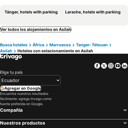
Tánger, hotels with parking
Larache, hotels with parking
Ver todos los alojamientos en Asilah
Busca hoteles
África
Marruecos
Tanger-Tétouan
Asilah
Hoteles con estacionamiento en Asilah
Facebook
Twitter
Insta
Yo
Elige tu país
Agregar en Google
Encuentra nuestros resultados
fácilmente: agrega trivago como
fuente preferida en Google.
Compañía
Nuestros productos