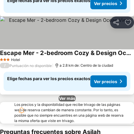
Elige fechas para ver los precios exactos
Ver precios
Compartir
Ag
Escape Mer - 2-bedroom Cozy & Design Ocean View
Hotel
3 Estrellas
/
a 2.8 km de: Centro de la ciudad
Puntuación no disponible
Elige fechas para ver los precios exactos
Ver precios
Ver más
Los precios y la disponibilidad que recibe trivago de las páginas
web de reserva cambian de manera constante. Por lo tanto, es
posible que no siempre encuentres en una página web de reserva
la misma oferta que viste en trivago.
Preguntas frecuentes sobre Asilah