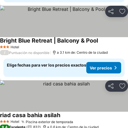
Compartir
Ag
Bright Blue Retreat | Balcony & Pool
Hotel
3 Estrellas
/
a 3.1 km de: Centro de la ciudad
Puntuación no disponible
Elige fechas para ver los precios exactos
Ver precios
Compartir
Ag
riad casa bahia asilah
Hotel
Piscina exterior de temporada
3 Estrellas
9,4
Excelente
832
a 0.6 km de: Centro de la ciudad