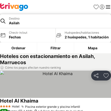
Favoritos
Iniciar 
Me
Destino
Asilah
Check-in/out
Huéspedes/habitaciones
Fechas
2 huéspedes, 1 habitación
Ordenar
Filtrar
Mapa
Hoteles con estacionamiento en Asilah,
Marruecos
Cómo los pagos afectan nuestro ranking
Compartir
Ag
Hotel Al Khaima
Hotel
Piscina exterior grande y piscina infantil
4 Estrellas