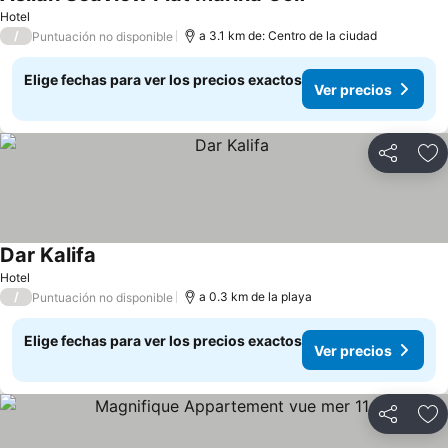
Hotel
/
a 3.1 km de: Centro de la ciudad
Puntuación no disponible
Elige fechas para ver los precios exactos
Ver precios
Compartir
Ag
Dar Kalifa
Hotel
/
a 0.3 km de la playa
Puntuación no disponible
Elige fechas para ver los precios exactos
Ver precios
Compartir
Ag