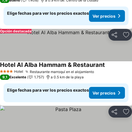
7,5
Bueno
1.408
a 0.9 km de: Centro de la ciudad
Elige fechas para ver los precios exactos
Ver precios
Opción destacada
Compartir
Ag
Hotel Al Alba Hammam & Restaurant
Hotel
Restaurante marroquí en el alojamiento
4 Estrellas
9,1
Excelente
1.757
a 0.5 km de la playa
Elige fechas para ver los precios exactos
Ver precios
Compartir
Ag