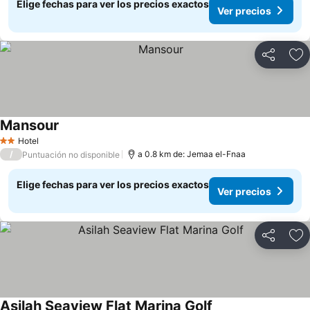
Elige fechas para ver los precios exactos
Ver precios
Compartir
Ag
Mansour
Hotel
2 Estrellas
/
a 0.8 km de: Jemaa el-Fnaa
Puntuación no disponible
Elige fechas para ver los precios exactos
Ver precios
Compartir
Ag
Asilah Seaview Flat Marina Golf