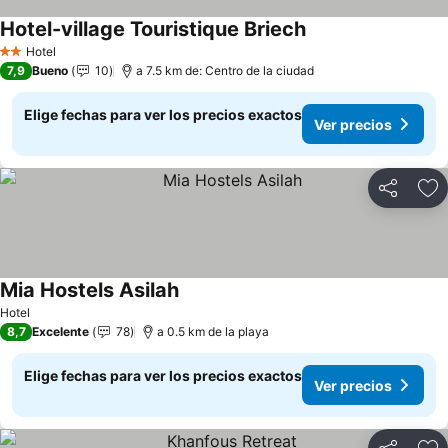
Hotel-village Touristique Briech
Hotel
2 Estrellas
7,9
Bueno
10
a 7.5 km de: Centro de la ciudad
Elige fechas para ver los precios exactos
Ver precios
Compartir
Ag
Mia Hostels Asilah
Hotel
8,7
Excelente
78
a 0.5 km de la playa
Elige fechas para ver los precios exactos
Ver precios