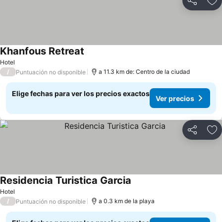
Compartir
Ag
Khanfous Retreat
Hotel
/
a 11.3 km de: Centro de la ciudad
Puntuación no disponible
Elige fechas para ver los precios exactos
Ver precios
Compartir
Ag
Residencia Turistica Garcia
Hotel
/
a 0.3 km de la playa
Puntuación no disponible