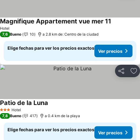
Magnifique Appartement vue mer 11
Hotel
7,6
Bueno
10
a 2.8 km de: Centro de la ciudad
Elige fechas para ver los precios exactos
Ver precios
Compartir
Ag
Patio de la Luna
Hotel
3 Estrellas
7,8
Bueno
417
a 0.4 km de la playa
Elige fechas para ver los precios exactos
Ver precios