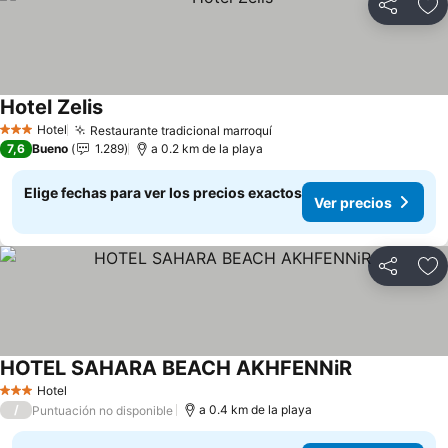
Compartir
Ag
Hotel Zelis
Hotel
Restaurante tradicional marroquí
3 Estrellas
7,6
Bueno
1.289
a 0.2 km de la playa
Elige fechas para ver los precios exactos
Ver precios
Compartir
Ag
HOTEL SAHARA BEACH AKHFENNiR
Hotel
3 Estrellas
/
a 0.4 km de la playa
Puntuación no disponible