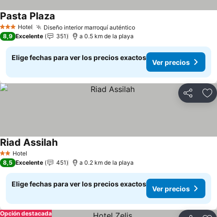
Pasta Plaza
Hotel
Diseño interior marroquí auténtico
3 Estrellas
8,9
Excelente
351
a 0.5 km de la playa
Elige fechas para ver los precios exactos
Ver precios
Compartir
Ag
Riad Assilah
Hotel
2 Estrellas
8,5
Excelente
451
a 0.2 km de la playa
Elige fechas para ver los precios exactos
Ver precios
Opción destacada