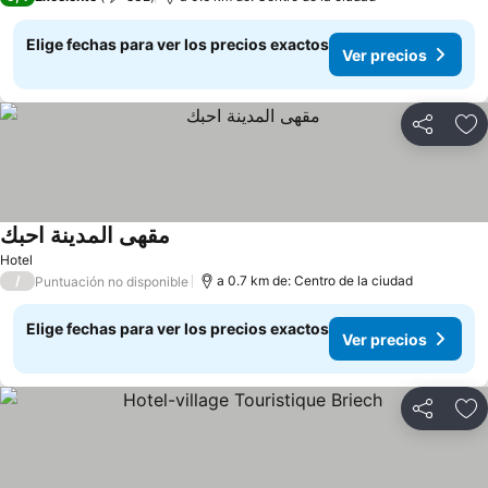
Elige fechas para ver los precios exactos
Ver precios
Compartir
Ag
مقهى المدينة احبك
Hotel
/
a 0.7 km de: Centro de la ciudad
Puntuación no disponible
Elige fechas para ver los precios exactos
Ver precios
Compartir
Ag