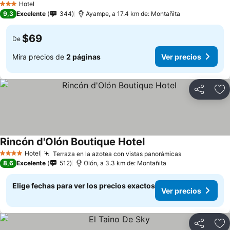
Hotel
3 Estrellas
9,3
Excelente
344
Ayampe, a 17.4 km de: Montañita
$69
De
Mira precios de
2 páginas
Ver precios
Compartir
Ag
Rincón d'Olón Boutique Hotel
Ver precios
Hotel
Terraza en la azotea con vistas panorámicas
Ver precios
4 Estrellas
8,6
Excelente
512
Olón, a 3.3 km de: Montañita
Elige fechas para ver los precios exactos
Ver precios
Compartir
Ag