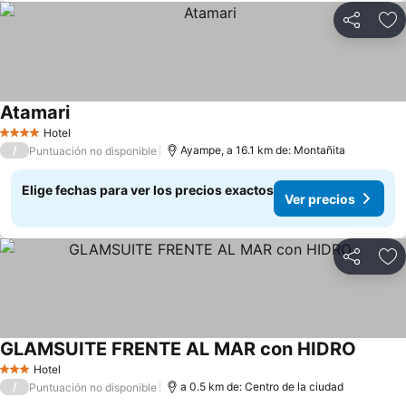
Compartir
Ag
Atamari
Ver precios
Hotel
4 Estrellas
/
Ayampe, a 16.1 km de: Montañita
Puntuación no disponible
Elige fechas para ver los precios exactos
Ver precios
Compartir
Ag
GLAMSUITE FRENTE AL MAR con HIDRO
Ver pre
Hotel
3 Estrellas
/
a 0.5 km de: Centro de la ciudad
Puntuación no disponible