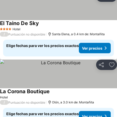
El Taino De Sky
Ver precios
Hotel
4 Estrellas
/
Santa Elena, a 0.4 km de: Montañita
Puntuación no disponible
Elige fechas para ver los precios exactos
Ver precios
Compartir
Ag
La Corona Boutique
Ver precios
Hotel
/
Olón, a 3.0 km de: Montañita
Puntuación no disponible
Elige fechas para ver los precios exactos
Ver precios