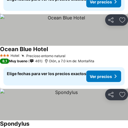
Ver precios
Compartir
Ag
Ocean Blue Hotel
Ver precios
Hotel
Precioso entorno natural
Ver precios
3 Estrellas
8,1
Muy bueno
461
Olón, a 7.0 km de: Montañita
Elige fechas para ver los precios exactos
Ver precios
Compartir
Ag
Spondylus
Ver precios