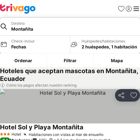
Favoritos
Iniciar 
Me
Destino
Montañita
Check-in/out
Huéspedes/habitaciones
Fechas
2 huéspedes, 1 habitación
Ordenar
Filtrar
Mapa
Hoteles que aceptan mascotas en Montañita,
Ecuador
Cómo los pagos afectan nuestro ranking
Compartir
Ag
Hotel Sol y Playa Montañita
Ver precios
Hotel
Habitaciones con vistas al mar de ensueño
Ver precios
3 Estrellas