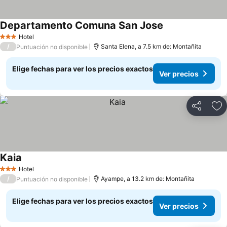
Departamento Comuna San Jose
Ver precios
Hotel
3 Estrellas
/
Santa Elena, a 7.5 km de: Montañita
Puntuación no disponible
Elige fechas para ver los precios exactos
Ver precios
Compartir
Ag
Kaia
Ver precios
Hotel
3 Estrellas
/
Ayampe, a 13.2 km de: Montañita
Puntuación no disponible
Elige fechas para ver los precios exactos
Ver precios