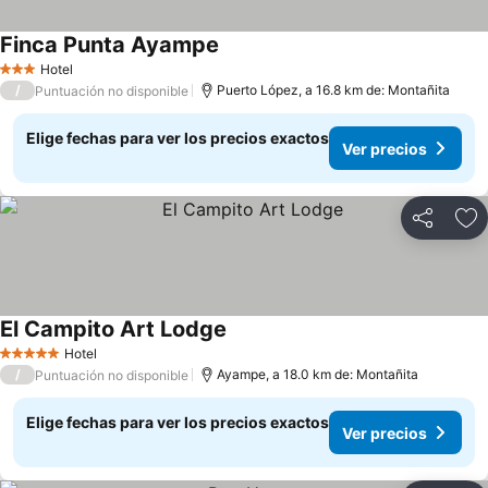
Finca Punta Ayampe
Ver precios
Hotel
3 Estrellas
/
Puerto López, a 16.8 km de: Montañita
Puntuación no disponible
Elige fechas para ver los precios exactos
Ver precios
Compartir
Ag
El Campito Art Lodge
Ver precios
Hotel
5 Estrellas
/
Ayampe, a 18.0 km de: Montañita
Puntuación no disponible
Elige fechas para ver los precios exactos
Ver precios