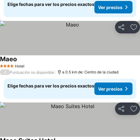
Elige fechas para ver los precios exactos
Ver precios
Compartir
Ag
Maeo
Ver precios
Hotel
4 Estrellas
/
a 0.5 km de: Centro de la ciudad
Puntuación no disponible
Elige fechas para ver los precios exactos
Ver precios
Compartir
Ag