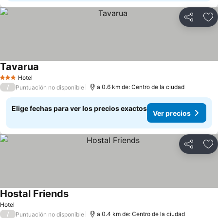
Compartir
Ag
Tavarua
Ver precios
Hotel
3 Estrellas
/
a 0.6 km de: Centro de la ciudad
Puntuación no disponible
Elige fechas para ver los precios exactos
Ver precios
Compartir
Ag
Hostal Friends
Ver precios
Hotel
/
a 0.4 km de: Centro de la ciudad
Puntuación no disponible