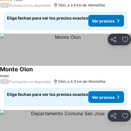
4 Estrellas
/
Olón, a 3.9 km de: Montañita
Puntuación no disponible
Elige fechas para ver los precios exactos
Ver precios
Compartir
Ag
Monte Olon
Ver precios
Hotel
/
Olón, a 4.3 km de: Montañita
Puntuación no disponible
Elige fechas para ver los precios exactos
Ver precios
Compartir
Ag