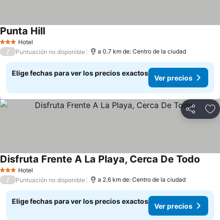
Punta Hill
Ver precios
Hotel
3 Estrellas
/
a 0.7 km de: Centro de la ciudad
Puntuación no disponible
Elige fechas para ver los precios exactos
Ver precios
Compartir
Ag
Disfruta Frente A La Playa, Cerca De Todo
Ver p
Hotel
3 Estrellas
/
a 2.6 km de: Centro de la ciudad
Puntuación no disponible
Elige fechas para ver los precios exactos
Ver precios