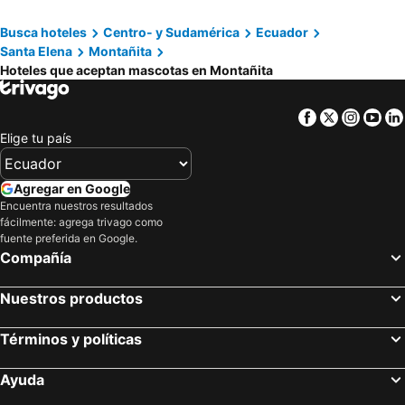
Selina Montanita
El Taino De Sky
Busca hoteles
Centro- y Sudamérica
Ecuador
La Corona Boutique
Finca Hosteria Bella Aurora
Santa Elena
Montañita
Finca Hosteria El Retiro
Atamari
Hoteles que aceptan mascotas en Montañita
Finca Punta Ayampe
Casa Lobster Bay
Facebook
Twitter
Insta
Yo
Castle Mark
Vistamar Guest House
Elige tu país
Agregar en Google
Encuentra nuestros resultados
fácilmente: agrega trivago como
fuente preferida en Google.
Compañía
Nuestros productos
Términos y políticas
Ayuda