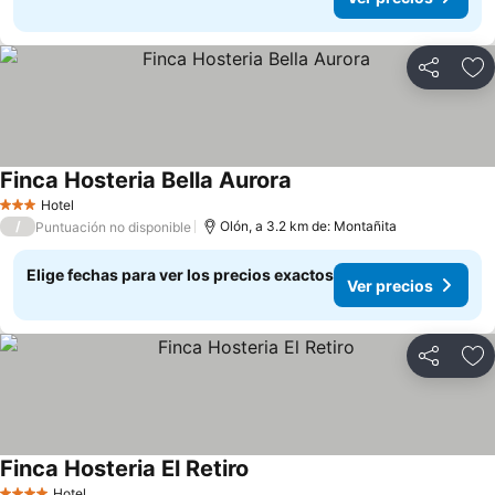
Compartir
Ag
Finca Hosteria Bella Aurora
Ver precios
Hotel
3 Estrellas
/
Olón, a 3.2 km de: Montañita
Puntuación no disponible
Elige fechas para ver los precios exactos
Ver precios
Compartir
Ag
Finca Hosteria El Retiro
Ver precios
Hotel