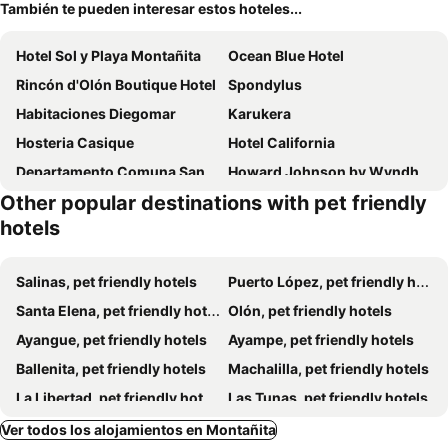
También te pueden interesar estos hoteles...
Hotel Sol y Playa Montañita
Ocean Blue Hotel
Rincón d'Olón Boutique Hotel
Spondylus
Habitaciones Diegomar
Karukera
Hosteria Casique
Hotel California
Departamento Comuna San Jose
Howard Johnson by Wyndham Montañita
Other popular destinations with pet friendly
El Campito Art Lodge
Happy Hill
hotels
GLAMSUITE FRENTE AL MAR con HIDRO
Disfruta Frente A La Playa, Cerca De Todo
GLAMSUITE Premiun Montañita
Monte Olon
Salinas, pet friendly hotels
Puerto López, pet friendly hotels
Aloha.ayampe
Punta Hill
Santa Elena, pet friendly hotels
Olón, pet friendly hotels
El Refugio De Las Aves
Villa Curia
Ayangue, pet friendly hotels
Ayampe, pet friendly hotels
Tavarua
Majagua Adventure Boutique
Ballenita, pet friendly hotels
Machalilla, pet friendly hotels
Montezuma
Hostal Friends
La Libertad, pet friendly hotels
Las Tunas, pet friendly hotels
Hosteria Arandú
Pop House
Ver todos los alojamientos en Montañita
Maeo
Sp Montañita