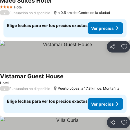
Maeo Suites Hotel
Ver precios
Hotel
4 Estrellas
/
a 0.5 km de: Centro de la ciudad
Puntuación no disponible
Elige fechas para ver los precios exactos
Ver precios
Compartir
Ag
Vistamar Guest House
Ver precios
Hotel
/
Puerto López, a 17.8 km de: Montañita
Puntuación no disponible
Elige fechas para ver los precios exactos
Ver precios
Compartir
Ag