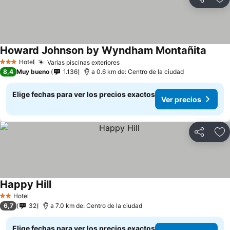
Compartir
Ag
Howard Johnson by Wyndham Montañita
Ver pr
Hotel
Varias piscinas exteriores
Ver precios
3 Estrellas
8,4
Muy bueno
1.136
a 0.6 km de: Centro de la ciudad
Elige fechas para ver los precios exactos
Ver precios
Compartir
Ag
Happy Hill
Ver precios
Hotel
2 Estrellas
6,7
32
a 7.0 km de: Centro de la ciudad
Elige fechas para ver los precios exactos