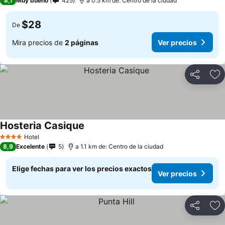
8,1
Muy bueno
425
a 0.5 km de: Centro de la ciudad
$28
De
Mira precios de
2 páginas
Ver precios
Compartir
Ag
Hosteria Casique
Ver precios
Hotel
4 Estrellas
8,9
Excelente
5
a 1.1 km de: Centro de la ciudad
Elige fechas para ver los precios exactos
Ver precios
Compartir
Ag