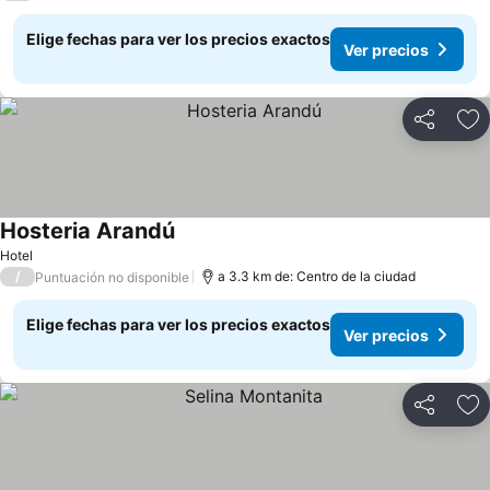
Elige fechas para ver los precios exactos
Ver precios
Compartir
Ag
Hosteria Arandú
Ver precios
Hotel
/
a 3.3 km de: Centro de la ciudad
Puntuación no disponible
Elige fechas para ver los precios exactos
Ver precios
Compartir
Ag