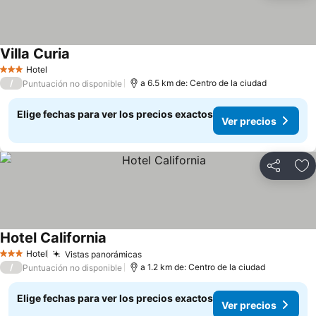
Villa Curia
Ver precios
Hotel
3 Estrellas
/
a 6.5 km de: Centro de la ciudad
Puntuación no disponible
Elige fechas para ver los precios exactos
Ver precios
Compartir
Ag
Hotel California
Ver precios
Hotel
Vistas panorámicas
Ver precios
3 Estrellas
/
a 1.2 km de: Centro de la ciudad
Puntuación no disponible
Elige fechas para ver los precios exactos
Ver precios