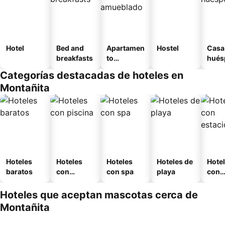
Hotel
Bed and
Apartamen
Hostel
Casa
breakfasts
to
hués
amueblad
Categorías destacadas de hoteles en
o
Montañita
Hoteles
Hoteles
Hoteles
Hoteles de
Hote
baratos
con
con spa
playa
con
piscina
esta
mien
Hoteles que aceptan mascotas cerca de
Montañita