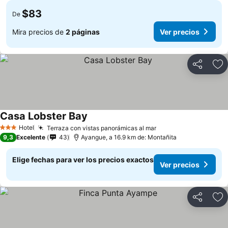
$83
De
Mira precios de
2 páginas
Ver precios
Compartir
Ag
Casa Lobster Bay
Ver precios
Hotel
Terraza con vistas panorámicas al mar
Ver precios
3 Estrellas
9,3
Excelente
43
Ayangue, a 16.9 km de: Montañita
Elige fechas para ver los precios exactos
Ver precios
Compartir
Ag