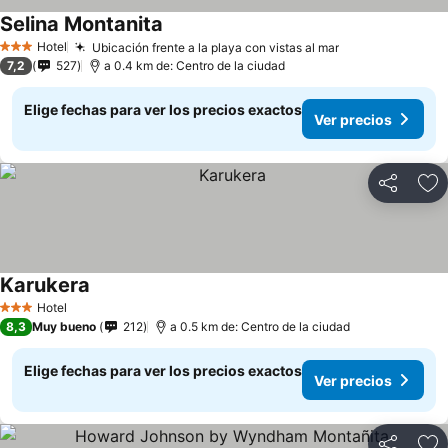
Selina Montanita
Ver precios
Hotel
Ubicación frente a la playa con vistas al mar
Ver precios
3 Estrellas
7,2
527
a 0.4 km de: Centro de la ciudad
Elige fechas para ver los precios exactos
Ver precios
Compartir
Ag
Karukera
Ver precios
Hotel
3 Estrellas
8,3
Muy bueno
212
a 0.5 km de: Centro de la ciudad
Elige fechas para ver los precios exactos
Ver precios