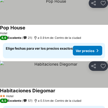
Compartir
Ag
Pop House
Ver precios
Hotel
8,6
Excelente
21
a 0.9 km de: Centro de la ciudad
Elige fechas para ver los precios exactos
Ver precios
Compartir
Ag
Habitaciones Diegomar
Ver precios
Hotel
2 Estrellas
8,5
Excelente
57
a 0.5 km de: Centro de la ciudad