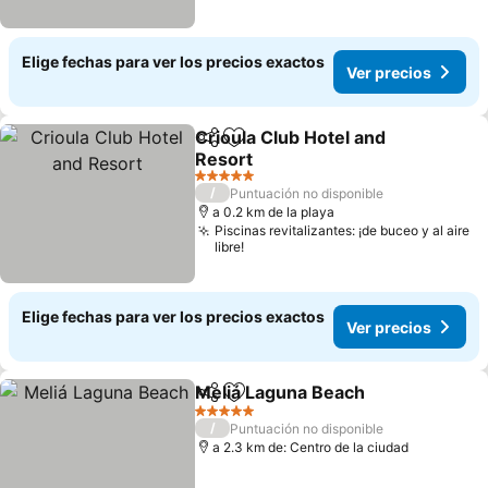
Elige fechas para ver los precios exactos
Ver precios
Crioula Club Hotel and
Compartir
Agregar a favoritos
Resort
Ver precios
5 Estrellas
/
Puntuación no disponible
a 0.2 km de la playa
Piscinas revitalizantes: ¡de buceo y al aire
libre!
Elige fechas para ver los precios exactos
Ver precios
Meliá Laguna Beach
Compartir
Agregar a favoritos
Ver pr
5 Estrellas
/
Puntuación no disponible
a 2.3 km de: Centro de la ciudad