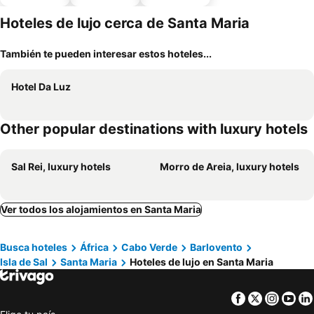
piscina
estaciona
miento
Hoteles de lujo cerca de Santa Maria
También te pueden interesar estos hoteles...
Hotel Da Luz
Other popular destinations with luxury hotels
Sal Rei, luxury hotels
Morro de Areia, luxury hotels
Ver todos los alojamientos en Santa Maria
Busca hoteles
África
Cabo Verde
Barlovento
Isla de Sal
Santa Maria
Hoteles de lujo en Santa Maria
Facebook
Twitter
Insta
Yo