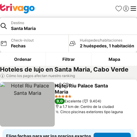
Favoritos
Iniciar 
Me
Destino
Santa Maria
Check-in/out
Huéspedes/habitaciones
Fechas
2 huéspedes, 1 habitación
Ordenar
Filtrar
Mapa
Hoteles de lujo en Santa Maria, Cabo Verde
Cómo los pagos afectan nuestro ranking
Hotel Riu Palace Santa
Compartir
Agregar a favoritos
Maria
Ver precios
5 Estrellas
9,0
Excelente
9.404
a 1.7 km de: Centro de la ciudad
Cinco piscinas exteriores tipo laguna
Ver p
Elige fechas para ver los precios exactos