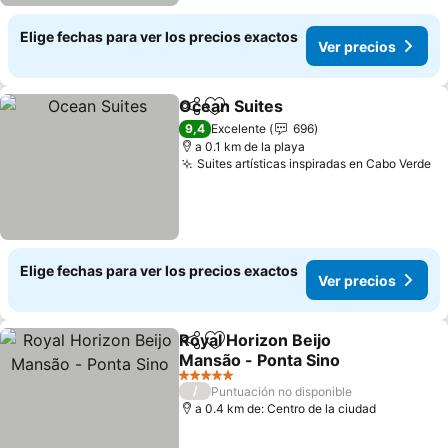
Elige fechas para ver los precios exactos
Ver precios
Ocean Suites
Compartir
Agregar a favoritos
Ver precios
9,4
Excelente
696
a 0.1 km de la playa
Suites artísticas inspiradas en Cabo Verde
Ve
Elige fechas para ver los precios exactos
Ver precios
Royal Horizon Beijo
Compartir
Agregar a favoritos
Mansão - Ponta Sino
Ver precios
5 Estrellas
/
Puntuación no disponible
a 0.4 km de: Centro de la ciudad