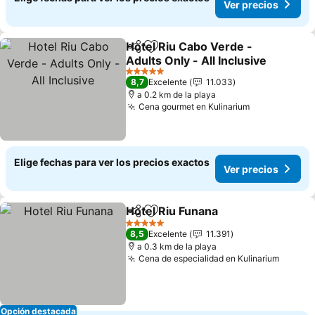
Ver precios
Hotel Riu Cabo Verde -
Compartir
Agregar a favoritos
Adults Only - All Inclusive
Ver precios
5 Estrellas
8,7
Excelente
11.033
a 0.2 km de la playa
Cena gourmet en Kulinarium
Ver precios
Elige fechas para ver los precios exactos
Ver precios
Hotel Riu Funana
Compartir
Agregar a favoritos
Ver preci
5 Estrellas
8,5
Excelente
11.391
a 0.3 km de la playa
Cena de especialidad en Kulinarium
Ver pr
Opción destacada