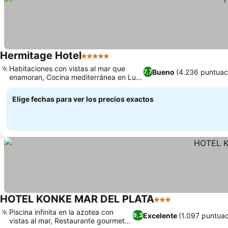
Hermitage Hotel
5 Estrellas
Habitaciones con vistas al mar que
Bueno
(4.236 puntuac
7,7
enamoran, Cocina mediterránea en Luis
Alberto
Elige fechas para ver los precios exactos
HOTEL KONKE MAR DEL PLATA
3 Estrellas
Piscina infinita en la azotea con
Excelente
(1.097 puntuac
9,3
vistas al mar, Restaurante gourmet