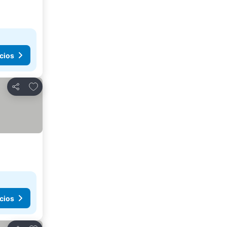
cios
Agregar a favoritos
Compartir
cios