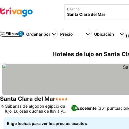
Destino
Filtros
2
Ordenar por
Precio
Ubicación
H
Hoteles de lujo en Santa Cl
Santa Clara del Mar
4 Estrellas
Sábanas de algodón egipcio de
Excelente
(361 puntuacion
9,0
lujo, Lujosas duchas de lluvia y
bidés
Elige fechas para ver los precios exactos