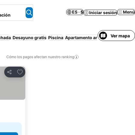
ES · $
Menú
Iniciar sesión
ación
Ver mapa
chada
Desayuno gratis
Piscina
Apartamento amueblado
Casa o 
Cómo los pagos afectan nuestro ranking
Agregar a favoritos
Compartir