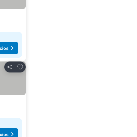
cios
Agregar a favoritos
Compartir
cios