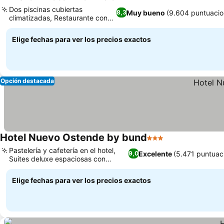
5 Estrellas
Dos piscinas cubiertas
Muy bueno
(9.604 puntuacio
8,3
climatizadas, Restaurante con
vistas al mar
Elige fechas para ver los precios exactos
Opción destacada
Hotel Nuevo Ostende by bund
3 Estrellas
Pastelería y cafetería en el hotel,
Excelente
(5.471 puntuac
9,0
Suites deluxe espaciosas con
hidromasaje
Elige fechas para ver los precios exactos