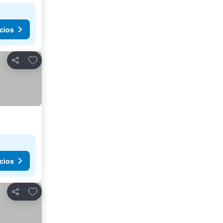
cios
Agregar a favoritos
Compartir
cios
Agregar a favoritos
Compartir