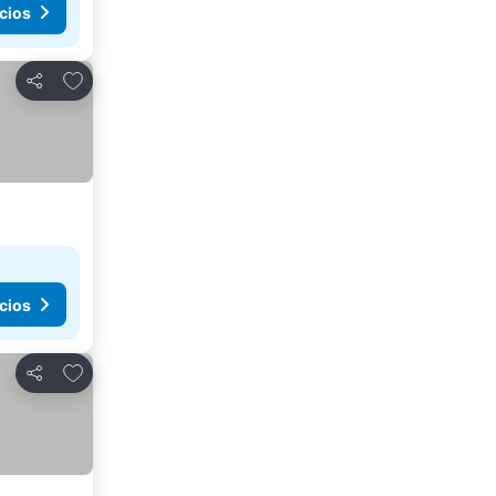
cios
Agregar a favoritos
Compartir
cios
Agregar a favoritos
Compartir