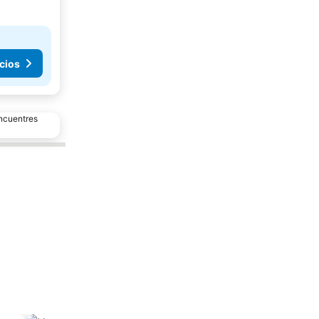
cios
encuentres