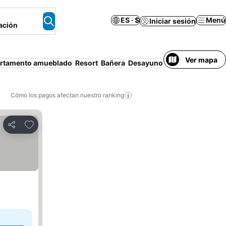
ES · $
Menú
Iniciar sesión
ación
Ver mapa
rtamento amueblado
Resort
Bañera
Desayuno gratis
Cómo los pagos afectan nuestro ranking
Agregar a favoritos
Compartir