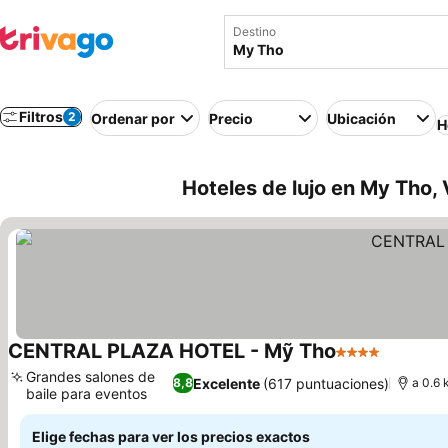
Destino
Filtros
2
Ordenar por
Precio
Ubicación
H
Hoteles de lujo en My Tho,
CENTRAL PLAZA HOTEL - Mỹ Tho
4 Estrellas
Ver prec
Grandes salones de
Excelente
(617 puntuaciones)
8,8
a 0.6 
baile para eventos
Ver precios
Elige fechas para ver los precios exactos