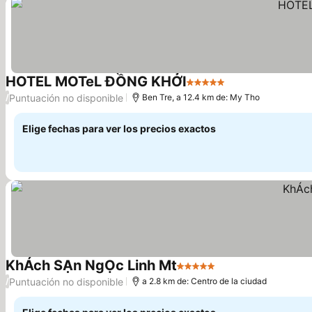
HOTEL MOTeL ĐỒNG KHỞI
5 Estrellas
Ver precios
Puntuación no disponible
/
Ben Tre, a 12.4 km de: My Tho
Elige fechas para ver los precios exactos
KhÁch SẠn NgỌc Linh Mt
5 Estrellas
Ver precios
Puntuación no disponible
/
a 2.8 km de: Centro de la ciudad