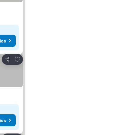
ios
Agregar a favoritos
Compartir
ios