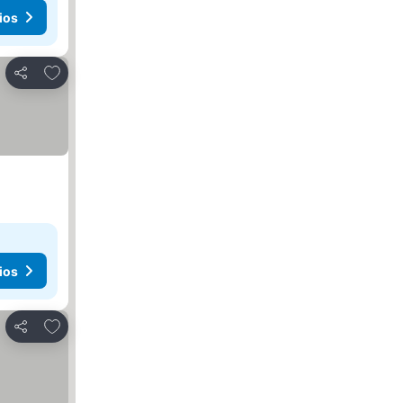
ios
Agregar a favoritos
Compartir
ios
Agregar a favoritos
Compartir