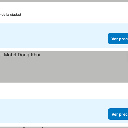
o de la ciudad
Ver prec
Ver prec