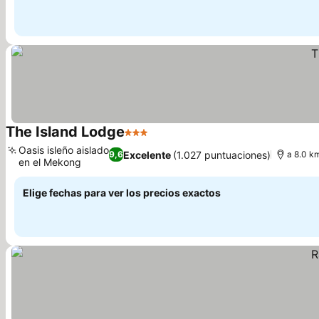
The Island Lodge
3 Estrellas
Ver precios
Oasis isleño aislado
Excelente
(1.027 puntuaciones)
9,6
a 8.0 k
en el Mekong
Ver precios
Elige fechas para ver los precios exactos