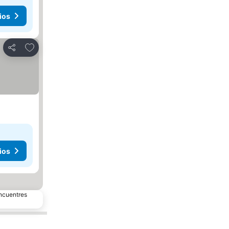
ios
Agregar a favoritos
Compartir
ios
encuentres