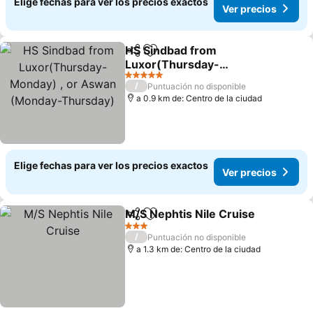
Elige fechas para ver los precios exactos
Ver precios
HS Sindbad from
Compartir
Agregar a favoritos
Luxor(Thursday-
Monday) , or Aswan
Ver precios
5 Estrellas
/
Puntuación no disponible
(Monday-Thursday)
a 0.9 km de: Centro de la ciudad
Elige fechas para ver los precios exactos
Ver precios
M/S Nephtis Nile Cruise
Compartir
Agregar a favoritos
Ve
3 Estrellas
/
Puntuación no disponible
a 1.3 km de: Centro de la ciudad