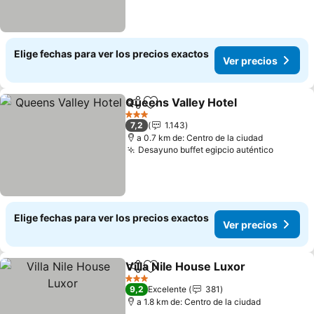
Elige fechas para ver los precios exactos
Ver precios
Queens Valley Hotel
Compartir
Agregar a favoritos
Ver p
3 Estrellas
7,2
1.143
a 0.7 km de: Centro de la ciudad
Desayuno buffet egipcio auténtico
Ver pre
Elige fechas para ver los precios exactos
Ver precios
Villa Nile House Luxor
Compartir
Agregar a favoritos
Ver 
3 Estrellas
9,2
Excelente
381
a 1.8 km de: Centro de la ciudad