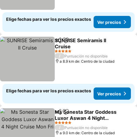
Elige fechas para ver los precios exactos
Ver precios
SUNRISE Semiramis II
Compartir
Agregar a favoritos
Cruise
Ver precios
5 Estrellas
/
Puntuación no disponible
a 8.9 km de: Centro de la ciudad
Elige fechas para ver los precios exactos
Ver precios
Ms Sonesta Star Goddess
Compartir
Agregar a favoritos
Luxor Aswan 4 Night
Cruise Mon Fri
Ver precios
5 Estrellas
/
Puntuación no disponible
a 9.0 km de: Centro de la ciudad