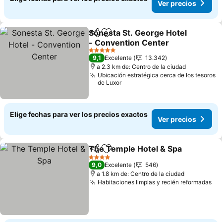
Ver precios
Sonesta St. George Hotel
Compartir
Agregar a favoritos
- Convention Center
Ver precios
5 Estrellas
9,1
Excelente
13.342
a 2.3 km de: Centro de la ciudad
Ubicación estratégica cerca de los tesoros
de Luxor
Elige fechas para ver los precios exactos
Ver precios
The Temple Hotel & Spa
Compartir
Agregar a favoritos
Ve
4 Estrellas
9,0
Excelente
546
a 1.8 km de: Centro de la ciudad
Habitaciones limpias y recién reformadas
Ve