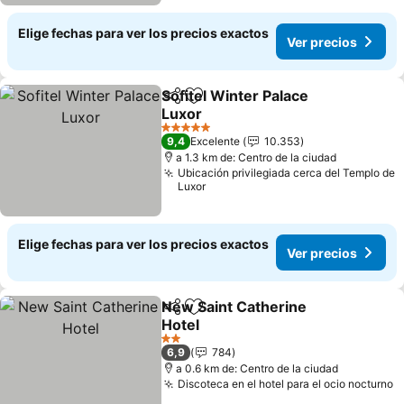
Elige fechas para ver los precios exactos
Ver precios
Sofitel Winter Palace
Compartir
Agregar a favoritos
Luxor
Ver precios
5 Estrellas
9,4
Excelente
10.353
a 1.3 km de: Centro de la ciudad
Ubicación privilegiada cerca del Templo de
Luxor
Elige fechas para ver los precios exactos
Ver precios
New Saint Catherine
Compartir
Agregar a favoritos
Hotel
Ver precios
2 Estrellas
6,9
784
a 0.6 km de: Centro de la ciudad
Discoteca en el hotel para el ocio nocturno
V