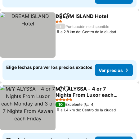
DREAM ISLAND Hotel
Compartir
Agregar a favoritos
Ver 
2 Estrellas
/
Puntuación no disponible
a 2.8 km de: Centro de la ciudad
Elige fechas para ver los precios exactos
Ver precios
M/Y ALYSSA - 4 or 7
Compartir
Agregar a favoritos
Nights From Luxor each
Monday and 3 or 7 Nights
Ver precios
5 Estrellas
10
Excelente
4
From Aswan each Friday
a 1.4 km de: Centro de la ciudad