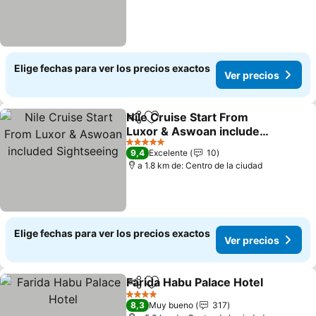
Elige fechas para ver los precios exactos
Ver precios
Nile Cruise Start From
Compartir
Agregar a favoritos
Luxor & Aswoan included
Sightseeing
Ver precios
5 Estrellas
9,4
Excelente
10
a 1.8 km de: Centro de la ciudad
Elige fechas para ver los precios exactos
Ver precios
Farida Habu Palace Hotel
Compartir
Agregar a favoritos
V
4 Estrellas
8,3
Muy bueno
317