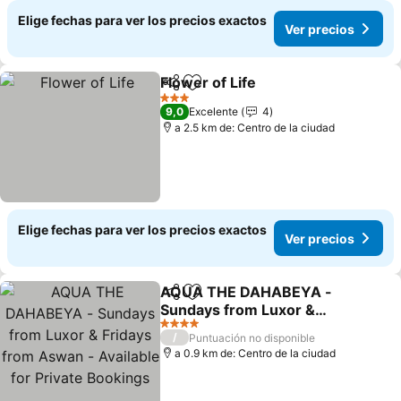
Elige fechas para ver los precios exactos
Ver precios
Flower of Life
Compartir
Agregar a favoritos
Ver precios
3 Estrellas
9,0
Excelente
4
a 2.5 km de: Centro de la ciudad
Elige fechas para ver los precios exactos
Ver precios
AQUA THE DAHABEYA -
Compartir
Agregar a favoritos
Sundays from Luxor &
Fridays from Aswan -
Ver precios
4 Estrellas
/
Puntuación no disponible
Available for Private
a 0.9 km de: Centro de la ciudad
Bookings