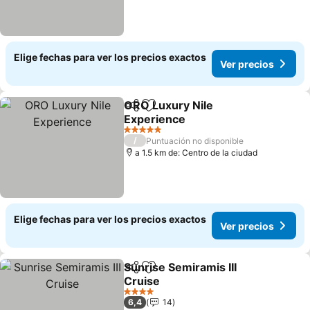
Elige fechas para ver los precios exactos
Ver precios
ORO Luxury Nile
Compartir
Agregar a favoritos
Experience
Ver precios
5 Estrellas
/
Puntuación no disponible
a 1.5 km de: Centro de la ciudad
Elige fechas para ver los precios exactos
Ver precios
Sunrise Semiramis III
Compartir
Agregar a favoritos
Cruise
Ver precios
4 Estrellas
6,4
14