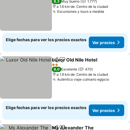
8,3
Muy bueno
1.777
a 1.6 km de: Centro de la ciudad
Excursiones y tours a medida
Ver precios
Elige fechas para ver los precios exactos
Ver precios
Luxor Old Nile Hotel
Compartir
Agregar a favoritos
Ver pr
2 Estrellas
9,0
Excelente
470
a 1.9 km de: Centro de la ciudad
Auténtico viaje culinario egipcio
Ver preci
Elige fechas para ver los precios exactos
Ver precios
Ms Alexander The