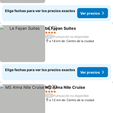
Elige fechas para ver los precios exactos
Ver precios
Le Fayan Suites
Compartir
Agregar a favoritos
Ver precio
4 Estrellas
/
Puntuación no disponible
a 1.8 km de: Centro de la ciudad
Elige fechas para ver los precios exactos
Ver precios
MS Alma Nile Cruise
Compartir
Agregar a favoritos
Ver p
4 Estrellas
/
Puntuación no disponible
a 1.0 km de: Centro de la ciudad