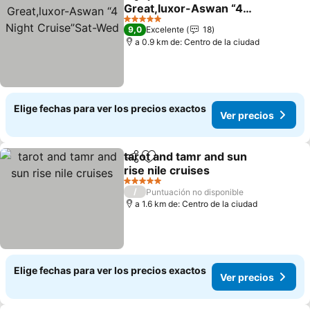
Compartir
Agregar a favoritos
Great,luxor-Aswan “4
Night Cruise”Sat-Wed
Ver precios
5 Estrellas
9,0
Excelente
18
a 0.9 km de: Centro de la ciudad
Elige fechas para ver los precios exactos
Ver precios
tarot and tamr and sun
Compartir
Agregar a favoritos
rise nile cruises
Ver precios
5 Estrellas
/
Puntuación no disponible
a 1.6 km de: Centro de la ciudad
Elige fechas para ver los precios exactos
Ver precios