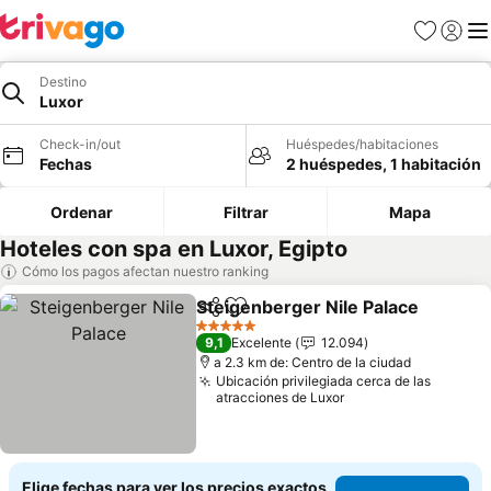
Favoritos
Iniciar 
Me
Destino
Luxor
Check-in/out
Huéspedes/habitaciones
Fechas
2 huéspedes, 1 habitación
Ordenar
Filtrar
Mapa
Hoteles con spa en Luxor, Egipto
Cómo los pagos afectan nuestro ranking
Steigenberger Nile Palace
Compartir
Agregar a favoritos
5 Estrellas
9,1
Excelente
12.094
a 2.3 km de: Centro de la ciudad
Ubicación privilegiada cerca de las
atracciones de Luxor
Elige fechas para ver los precios exactos