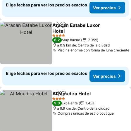
Elige fechas para ver los precios exactos
Ver precios
Aracan Eatabe Luxor
Compartir
Agregar a favoritos
Hotel
Ver precios
4 Estrellas
8,2
Muy bueno
7.059
a 0.9 km de: Centro de la ciudad
Piscina enorme con forma de luna creciente
Elige fechas para ver los precios exactos
Ver precios
Al Moudira Hotel
Compartir
Agregar a favoritos
Ver preci
4 Estrellas
9,3
Excelente
1.431
a 9.9 km de: Centro de la ciudad
Compras únicas de estilo boutique
Ver pre