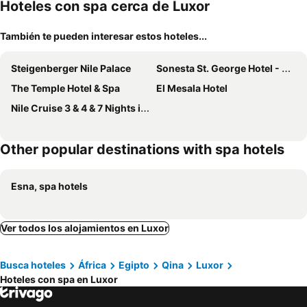
miento
Hoteles con spa cerca de Luxor
También te pueden interesar estos hoteles...
Steigenberger Nile Palace
Sonesta St. George Hotel - Convention Center
The Temple Hotel & Spa
El Mesala Hotel
Nile Cruise 3 & 4 & 7 Nights included tours
Other popular destinations with spa hotels
Esna, spa hotels
Ver todos los alojamientos en Luxor
Busca hoteles
África
Egipto
Qina
Luxor
Hoteles con spa en Luxor