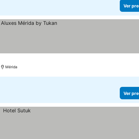
Ver pre
Mérida
Ver pre