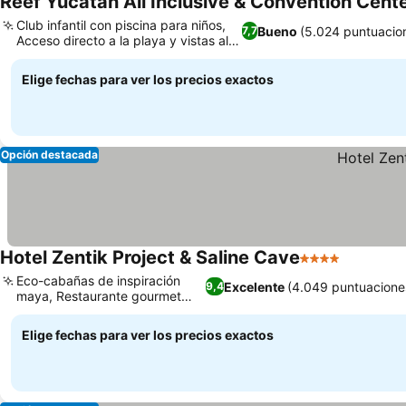
Reef Yucatán All Inclusive & Convention Cent
Club infantil con piscina para niños,
Bueno
(5.024 puntuacio
7,7
Acceso directo a la playa y vistas al
mar
Elige fechas para ver los precios exactos
Opción destacada
Hotel Zentik Project & Saline Cave
4 Estrellas
Eco-cabañas de inspiración
Excelente
(4.049 puntuacione
9,4
maya, Restaurante gourmet
Naino
Elige fechas para ver los precios exactos