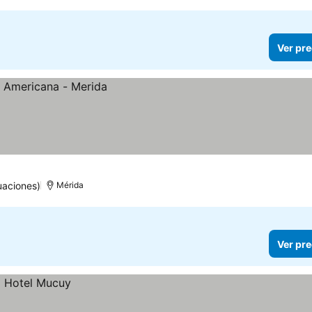
Ver pre
uaciones)
Mérida
Ver pre