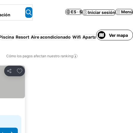
ES · $
Menú
Iniciar sesión
ación
Ver mapa
Piscina
Resort
Aire acondicionado
Wifi
Apartamento amueblad
Cómo los pagos afectan nuestro ranking
Agregar a favoritos
Compartir