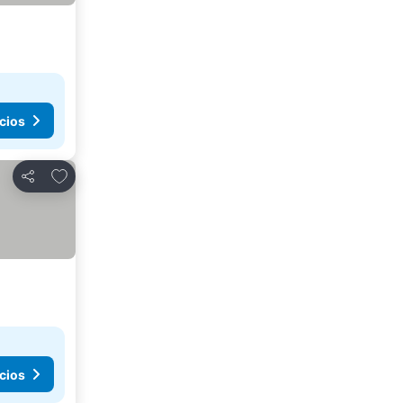
cios
Agregar a favoritos
Compartir
cios