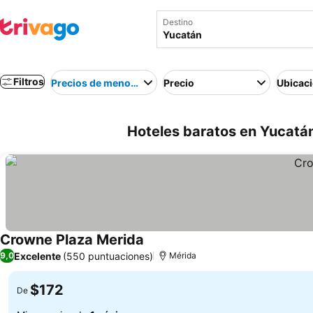
Destino
Filtros
Precios de menor a mayor
Precio
Ubicac
Hoteles baratos en Yucatá
Crowne Plaza Merida
Excelente
(550 puntuaciones)
9,0
Mérida
$172
De