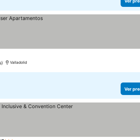
Ver pre
s)
Valladolid
Ver pre