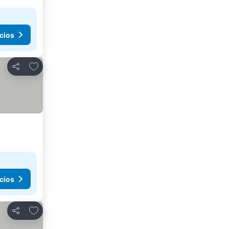
cios
Agregar a favoritos
Compartir
cios
Agregar a favoritos
Compartir