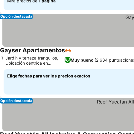
Mira precios de
1 página
Opción destacada
Gayser Apartamentos
2 Estrellas
Jardín y terraza tranquilos,
Muy bueno
(2.634 puntuacione
8,3
Ubicación céntrica en
Valladolid
Elige fechas para ver los precios exactos
Opción destacada