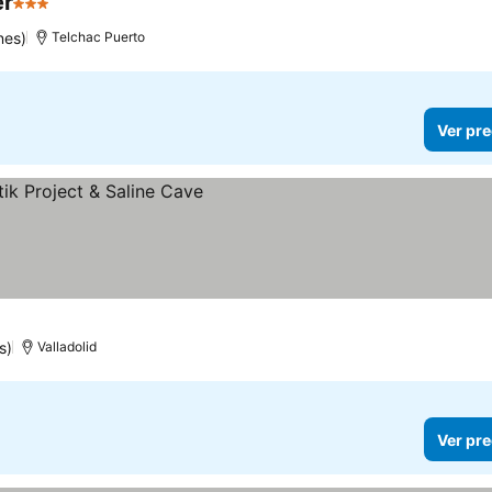
er
3 Estrellas
nes)
Telchac Puerto
Ver pre
s)
Valladolid
Ver pre