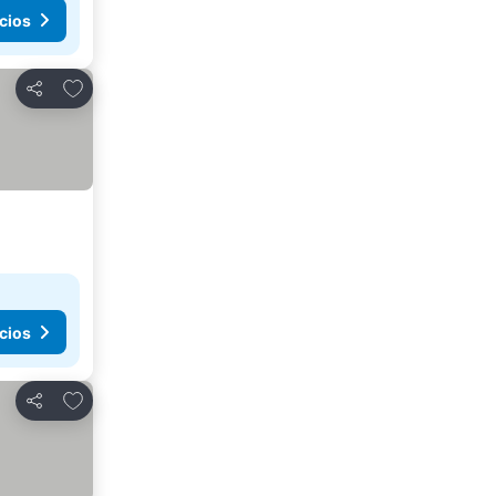
cios
Agregar a favoritos
Compartir
cios
Agregar a favoritos
Compartir