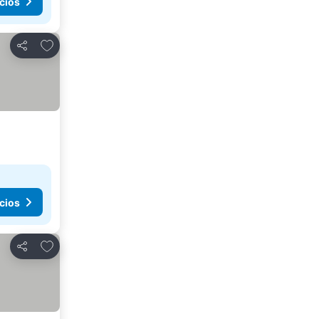
cios
Agregar a favoritos
Compartir
cios
Agregar a favoritos
Compartir