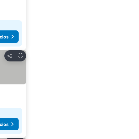
cios
Agregar a favoritos
Compartir
cios