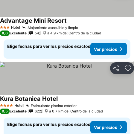
Advantage Mini Resort
Ver precios
Hotel
Alojamiento asequible y limpio
Ver precios
3 Estrellas
8,6
Excelente
54
a 4.9 km de: Centro de la ciudad
Elige fechas para ver los precios exactos
Ver precios
Compartir
Ag
Kura Botanica Hotel
Ver precios
Hotel
Estimulante piscina exterior
Ver precios
4 Estrellas
9,5
Excelente
622
a 0.7 km de: Centro de la ciudad
Elige fechas para ver los precios exactos
Ver precios