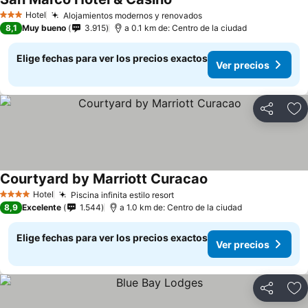
Ver precios
Hotel
Alojamientos modernos y renovados
Ver precios
3 Estrellas
8,1
Muy bueno
3.915
a 0.1 km de: Centro de la ciudad
Elige fechas para ver los precios exactos
Ver precios
Compartir
Ag
Courtyard by Marriott Curacao
Ver precios
Hotel
Piscina infinita estilo resort
Ver precios
4 Estrellas
8,9
Excelente
1.544
a 1.0 km de: Centro de la ciudad
Elige fechas para ver los precios exactos
Ver precios
Compartir
Ag