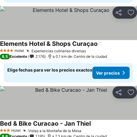
Compartir
Ag
Elements Hotel & Shops Curaçao
Ver precios
Hotel
Experiencias culinarias diversas
Ver precios
4 Estrellas
8,5
Excelente
2.176
a 0.1 km de: Centro de la ciudad
Elige fechas para ver los precios exactos
Ver precios
Compartir
Ag
Bed & Bike Curacao - Jan Thiel
Ver precios
Hotel
Vistas a la Montaña de la Mesa
Ver precios
3 Estrellas
8,6
Excelente
1.195
a 7.3 km de: Centro de la ciudad