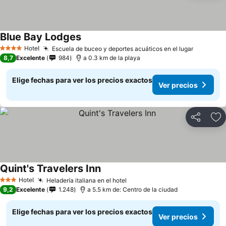
Blue Bay Lodges
Ver precios
Hotel
Escuela de buceo y deportes acuáticos en el lugar
Ver prec
4 Estrellas
8,7
Excelente
984
a 0.3 km de la playa
Elige fechas para ver los precios exactos
Ver precios
Compartir
Ag
Quint's Travelers Inn
Ver precios
Hotel
Heladería italiana en el hotel
Ver precios
3 Estrellas
9,2
Excelente
1.248
a 5.5 km de: Centro de la ciudad
Elige fechas para ver los precios exactos
Ver precios