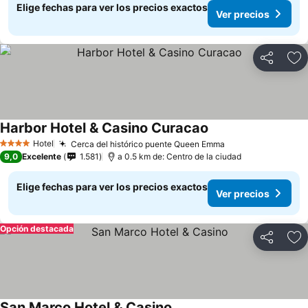
Elige fechas para ver los precios exactos
Ver precios
Compartir
Ag
Harbor Hotel & Casino Curacao
Ver precios
Hotel
Cerca del histórico puente Queen Emma
Ver precios
4 Estrellas
9,0
Excelente
1.581
a 0.5 km de: Centro de la ciudad
Elige fechas para ver los precios exactos
Ver precios
Opción destacada
Compartir
Ag
San Marco Hotel & Casino