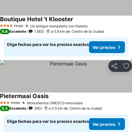
Boutique Hotel 't Klooster
Ver precios
Hotel
Un antiguo monasterio con historia
Ver precios
4 Estrellas
8,8
Excelente
1.582
a 0.9 km de: Centro de la ciudad
Elige fechas para ver los precios exactos
Ver precios
Compartir
Ag
Pietermaai Oasis
Ver precios
Hotel
Monumentos UNESCO renovados
Ver precios
3 Estrellas
9,2
Excelente
290
a 0.5 km de: Centro de la ciudad
Elige fechas para ver los precios exactos
Ver precios