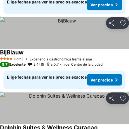
Elige fechas para ver los precios exactos
Ver precios
Compartir
Ag
BijBlauw
Ver precios
Hotel
Experiencia gastronómica frente al mar
Ver precios
4 Estrellas
8,7
Excelente
2.448
a 0.7 km de: Centro de la ciudad
Elige fechas para ver los precios exactos
Ver precios
Compartir
Ag
Dolphin Suites & Wellness Curacao