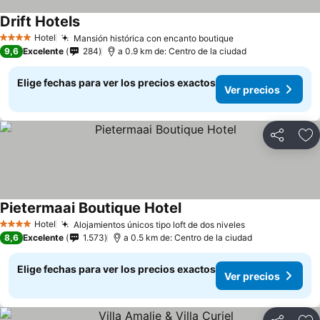
Drift Hotels
Ver precios
Hotel
Mansión histórica con encanto boutique
Ver precios
4 Estrellas
9,6
Excelente
284
a 0.9 km de: Centro de la ciudad
Elige fechas para ver los precios exactos
Ver precios
Compartir
Ag
Pietermaai Boutique Hotel
Ver precios
Hotel
Alojamientos únicos tipo loft de dos niveles
Ver precios
4 Estrellas
8,6
Excelente
1.573
a 0.5 km de: Centro de la ciudad
Elige fechas para ver los precios exactos
Ver precios