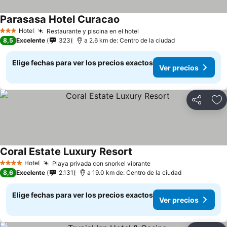
Parasasa Hotel Curacao
Ver precios
Hotel
Restaurante y piscina en el hotel
Ver precios
3 Estrellas
8,5
Excelente
323
a 2.6 km de: Centro de la ciudad
Elige fechas para ver los precios exactos
Ver precios
Compartir
Ag
Coral Estate Luxury Resort
Ver precios
Hotel
Playa privada con snorkel vibrante
Ver precios
4 Estrellas
8,6
Excelente
2.131
a 19.0 km de: Centro de la ciudad
Elige fechas para ver los precios exactos
Ver precios