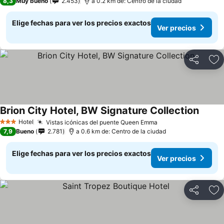
8,3
Muy bueno
2.453
a 0.2 km de: Centro de la ciudad
Elige fechas para ver los precios exactos
Ver precios
Compartir
Ag
Brion City Hotel, BW Signature Collection
Ver pr
Hotel
Vistas icónicas del puente Queen Emma
Ver precios
3 Estrellas
7,9
Bueno
2.781
a 0.6 km de: Centro de la ciudad
Elige fechas para ver los precios exactos
Ver precios
Compartir
Ag