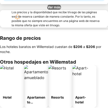
Ver más
Los precios y la disponibilidad que recibe trivago de las páginas
web de reserva cambian de manera constante. Por lo tanto, es
posible que no siempre encuentres en una página web de reserva
la misma oferta que viste en trivago.
Rango de precios
Los hoteles baratos en Willemstad cuestan de
‎$206
a
‎$206
por
noche.
Otros hospedajes en Willemstad
Hotel
Apartamen
Resorts
Apart-
to
hotel
amueblad