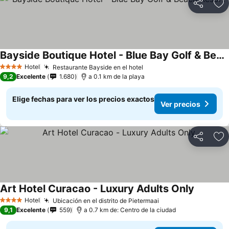
Compartir
Ag
Bayside Boutique Hotel - Blue Bay Golf & Beach Resort
Ver precios
Hotel
Restaurante Bayside en el hotel
Ver precios
4 Estrellas
9,2
Excelente
1.680
a 0.1 km de la playa
Elige fechas para ver los precios exactos
Ver precios
Compartir
Ag
Art Hotel Curacao - Luxury Adults Only
Ver prec
Hotel
Ubicación en el distrito de Pietermaai
Ver precios
4 Estrellas
9,1
Excelente
559
a 0.7 km de: Centro de la ciudad