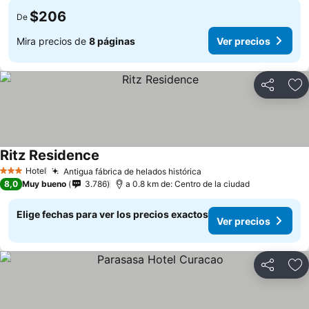
$206
De
Mira precios de
8 páginas
Ver precios
Compartir
Ag
Ritz Residence
Ver precios
Hotel
Antigua fábrica de helados histórica
Ver precios
3 Estrellas
8,0
Muy bueno
3.786
a 0.8 km de: Centro de la ciudad
Elige fechas para ver los precios exactos
Ver precios
Compartir
Ag