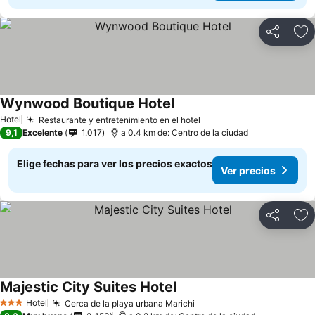
Compartir
Ag
Wynwood Boutique Hotel
Ver precios
Hotel
Restaurante y entretenimiento en el hotel
Ver precios
9,1
Excelente
1.017
a 0.4 km de: Centro de la ciudad
Elige fechas para ver los precios exactos
Ver precios
Compartir
Ag
Majestic City Suites Hotel
Ver precios
Hotel
Cerca de la playa urbana Marichi
Ver precios
3 Estrellas