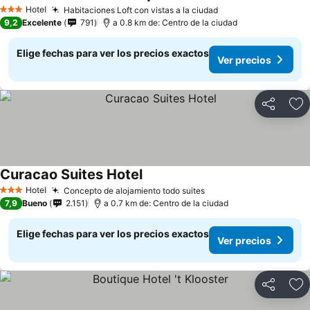
Ver precios
Hotel
Habitaciones Loft con vistas a la ciudad
Ver precios
3 Estrellas
9,2
Excelente
791
a 0.8 km de: Centro de la ciudad
Elige fechas para ver los precios exactos
Ver precios
Compartir
Ag
Curacao Suites Hotel
Ver precios
Hotel
Concepto de alojamiento todo suites
Ver precios
3 Estrellas
7,9
Bueno
2.151
a 0.7 km de: Centro de la ciudad
Elige fechas para ver los precios exactos
Ver precios
Compartir
Ag