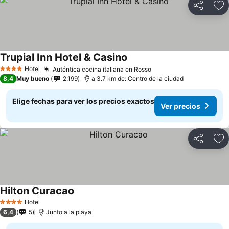
Compartir
Ag
Trupial Inn Hotel & Casino
Ver precios
Hotel
Auténtica cocina italiana en Rosso
Ver precios
4 Estrellas
8,4
Muy bueno
2.199
a 3.7 km de: Centro de la ciudad
Elige fechas para ver los precios exactos
Ver precios
Compartir
Ag
Hilton Curacao
Ver precios
Hotel
4 Estrellas
6,4
5
Junto a la playa