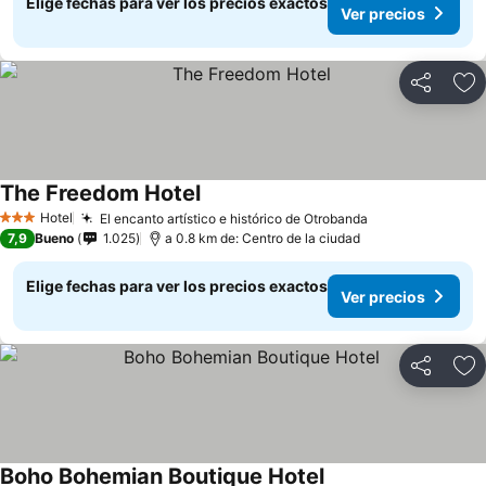
Elige fechas para ver los precios exactos
Ver precios
Compartir
Ag
The Freedom Hotel
Ver precios
Hotel
El encanto artístico e histórico de Otrobanda
Ver precios
3 Estrellas
7,9
Bueno
1.025
a 0.8 km de: Centro de la ciudad
Elige fechas para ver los precios exactos
Ver precios
Compartir
Ag
Boho Bohemian Boutique Hotel