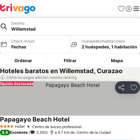
Favoritos
Iniciar 
Me
Destino
Willemstad
Check-in/out
Huéspedes/habitaciones
Fechas
2 huéspedes, 1 habitación
Ordenar
Filtrar
Mapa
Hoteles baratos en Willemstad, Curazao
Cómo los pagos afectan nuestro ranking
Opción destacada
Compartir
Ag
Papagayo Beach Hotel
Ver precios
Hotel
Centro de buceo profesional
Ver precios
4 Estrellas
8,6
Excelente
3.592
a 6.7 km de: Centro de la ciudad