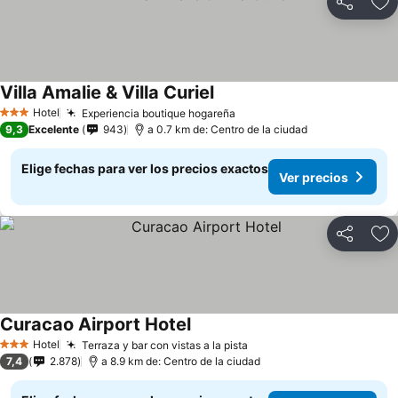
Compartir
Ag
Villa Amalie & Villa Curiel
Ver precios
Hotel
Experiencia boutique hogareña
Ver precios
3 Estrellas
9,3
Excelente
943
a 0.7 km de: Centro de la ciudad
Elige fechas para ver los precios exactos
Ver precios
Compartir
Ag
Curacao Airport Hotel
Ver precios
Hotel
Terraza y bar con vistas a la pista
Ver precios
3 Estrellas
7,4
2.878
a 8.9 km de: Centro de la ciudad