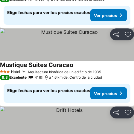
Elige fechas para ver los precios exactos
Ver precios
Compartir
Ag
Mustique Suites Curacao
Ver precios
Hotel
Arquitectura histórica de un edificio de 1935
Ver precios
3 Estrellas
8,8
Excelente
416
a 1.6 km de: Centro de la ciudad
Elige fechas para ver los precios exactos
Ver precios
Compartir
Ag