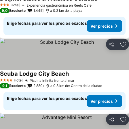
Ver precios
Hotel
Experiencia gastronómica en Reefs Cafe
Ver precios
3 Estrellas
9,0
Excelente
1.445
a 0.2 km de la playa
Elige fechas para ver los precios exactos
Ver precios
Compartir
Ag
Scuba Lodge City Beach
Ver precios
Hotel
Piscina infinita frente al mar
Ver precios
4 Estrellas
9,1
Excelente
2.880
a 0.8 km de: Centro de la ciudad
Elige fechas para ver los precios exactos
Ver precios
Compartir
Ag