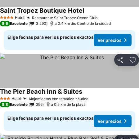
Saint Tropez Boutique Hotel
Ver precios
Hotel
Restaurante Saint Tropez Ocean Club
Ver precios
4 Estrellas
8,6
Excelente
3.290
a 0.4 km de: Centro de la ciudad
Elige fechas para ver los precios exactos
Ver precios
Compartir
Ag
The Pier Beach Inn & Suites
Ver precios
Hotel
Alojamientos con temática náutica
Ver precios
3 Estrellas
8,8
Excelente
296
a 0.5 km de la playa
Elige fechas para ver los precios exactos
Ver precios