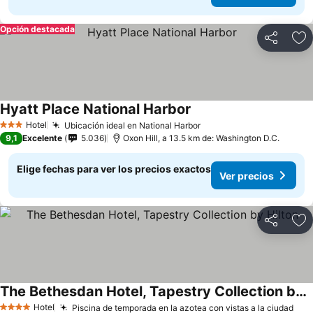
Opción destacada
Compartir
Ag
Hyatt Place National Harbor
Ver precios
Hotel
Ubicación ideal en National Harbor
Ver precios
3 Estrellas
9,1
Excelente
5.036
Oxon Hill, a 13.5 km de: Washington D.C.
Elige fechas para ver los precios exactos
Ver precios
Compartir
Ag
The Bethesdan Hotel, Tapestry Collection by Hilton
Ver precios
Hotel
Piscina de temporada en la azotea con vistas a la ciudad
Ver
4 Estrellas