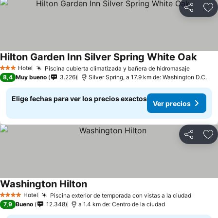
Compartir
Ag
Hilton Garden Inn Silver Spring White Oak
Ver p
Hotel
Piscina cubierta climatizada y bañera de hidromasaje
Ver pre
3 Estrellas
8,4
Muy bueno
3.226
Silver Spring, a 17.9 km de: Washington D.C.
Elige fechas para ver los precios exactos
Ver precios
Compartir
Ag
Washington Hilton
Ver precios
Hotel
Piscina exterior de temporada con vistas a la ciudad
Ver pre
4 Estrellas
7,9
Bueno
12.348
a 1.4 km de: Centro de la ciudad