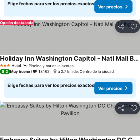
Elige fechas para ver los precios exactos
Ver precios
Opción destacada
Compartir
Ag
Holiday Inn Washington Capitol - Natl Mall By Ihg
Ver precios
Hotel
Piscina y bar en la azotea
Ver precios
3 Estrellas
8,2
Muy bueno
18.162
a 2.7 km de: Centro de la ciudad
Elige fechas para ver los precios exactos
Ver precios
Compartir
Ag