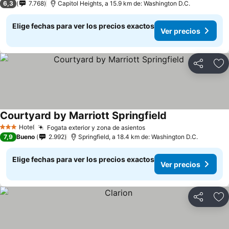
6,3
7.768
Capitol Heights, a 15.9 km de: Washington D.C.
Elige fechas para ver los precios exactos
Ver precios
Compartir
Ag
Courtyard by Marriott Springfield
Ver precios
Hotel
Fogata exterior y zona de asientos
Ver precios
3 Estrellas
7,9
Bueno
2.992
Springfield, a 18.4 km de: Washington D.C.
Elige fechas para ver los precios exactos
Ver precios
Compartir
Ag