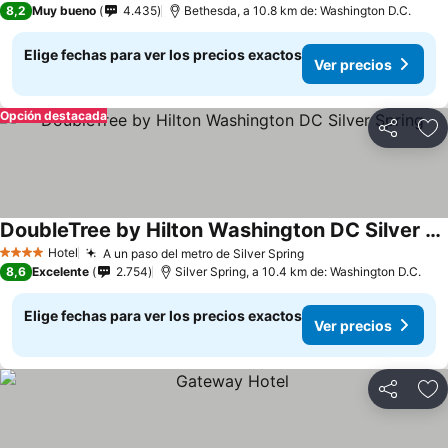
8,2
Muy bueno
4.435
Bethesda, a 10.8 km de: Washington D.C.
Elige fechas para ver los precios exactos
Ver precios
Opción destacada
Compartir
Ag
DoubleTree by Hilton Washington DC Silver Spring
Ver precios
Hotel
A un paso del metro de Silver Spring
Ver precios
4 Estrellas
8,6
Excelente
2.754
Silver Spring, a 10.4 km de: Washington D.C.
Elige fechas para ver los precios exactos
Ver precios
Compartir
Ag