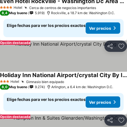
Even Hotel Rockville - Washington Dc Area By Ihg
Ver precios
Hotel
Cerca de centros de negocios importantes
Ver precios
4 Estrellas
8,4
Muy bueno
5.919
Rockville, a 18.7 km de: Washington D.C.
Elige fechas para ver los precios exactos
Ver precios
Opción destacada
Compartir
Ag
Holiday Inn National Airport/crystal City By Ihg
Ver precios
Hotel
Gimnasio bien equipado
Ver precios
3 Estrellas
8,0
Muy bueno
9.274
Arlington, a 6.4 km de: Washington D.C.
Elige fechas para ver los precios exactos
Ver precios
Opción destacada
Compartir
Ag