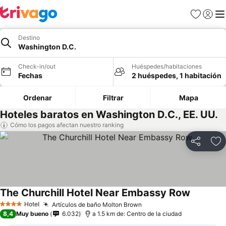
Favoritos
Iniciar 
Me
Destino
Washington D.C.
Check-in/out
Huéspedes/habitaciones
Fechas
2 huéspedes, 1 habitación
Ordenar
Filtrar
Mapa
Hoteles baratos en Washington D.C., EE. UU.
Cómo los pagos afectan nuestro ranking
Compartir
Ag
The Churchill Hotel Near Embassy Row
Ver preci
Hotel
Artículos de baño Molton Brown
Ver precios
4 Estrellas
8,4
Muy bueno
6.032
a 1.5 km de: Centro de la ciudad