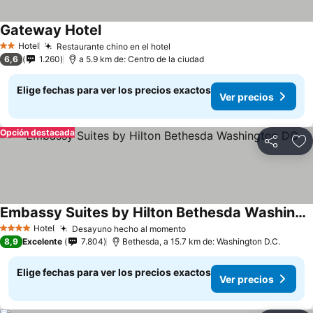
Gateway Hotel
Ver precios
Hotel
Restaurante chino en el hotel
Ver precios
2 Estrellas
6,6
1.260
a 5.9 km de: Centro de la ciudad
Elige fechas para ver los precios exactos
Ver precios
Opción destacada
Compartir
Ag
Embassy Suites by Hilton Bethesda Washington DC
Ver precios
Hotel
Desayuno hecho al momento
Ver precios
4 Estrellas
8,9
Excelente
7.804
Bethesda, a 15.7 km de: Washington D.C.
Elige fechas para ver los precios exactos
Ver precios