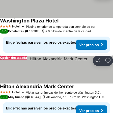
Washington Plaza Hotel
Ver precios
Hotel
Piscina exterior de temporada con servicio de bar
Ver preci
4 Estrellas
8,6
Excelente
18.282
a 0.5 km de: Centro de la ciudad
Elige fechas para ver los precios exactos
Ver precios
Opción destacada
Compartir
Ag
Hilton Alexandria Mark Center
Ver precios
Hotel
Vistas panorámicas del horizonte de Washington D.C.
Ver pr
4 Estrellas
8,0
Muy bueno
6.944
Alexandria, a 10.7 km de: Washington D.C.
Elige fechas para ver los precios exactos
Ver precios