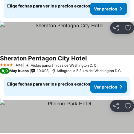
Elige fechas para ver los precios exactos
Ver precios
Compartir
Ag
Sheraton Pentagon City Hotel
Ver precios
Hotel
Vistas panorámicas de Washington D. C.
Ver precios
4 Estrellas
8,0
Muy bueno
10.098
Arlington, a 5.3 km de: Washington D.C.
Elige fechas para ver los precios exactos
Ver precios
Compartir
Ag