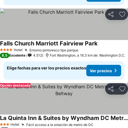
Compartir
Ag
Falls Church Marriott Fairview Park
Ver precios
Hotel
Entorno pintoresco tipo parque
Ver precios
4 Estrellas
8,5
Excelente
4.512
Fort Washington, a 16.3 km de: Washington D.C.
Elige fechas para ver los precios exactos
Ver precios
Opción destacada
Compartir
Ag
La Quinta Inn & Suites by Wyndham DC Metro Capital Beltway
Ver precios
Hotel
Fácil acceso a la estación de metro de DC
Ver precios
3 Estrellas