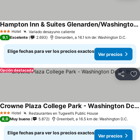
Hampton Inn & Suites Glenarden/Washington DC
Ver precios
Hotel
Variado desayuno caliente
Ver precios
3 Estrellas
9,1
Excelente
2.693
Glenarden, a 16.1 km de: Washington D.C.
Elige fechas para ver los precios exactos
Ver precios
Opción destacada
Compartir
Ag
Crowne Plaza College Park - Washington Dc By Ihg
Ver precios
Hotel
Restaurantes en Tugwell’s Public House
Ver precios
3 Estrellas
8,0
Muy bueno
5.872
Greenbelt, a 16.5 km de: Washington D.C.
Elige fechas para ver los precios exactos
Ver precios