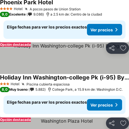
Phoenix Park Hotel
Ver precios
Hotel
A pocos pasos de Union Station
Ver precios
4 Estrellas
9,0
Excelente
9.086
a 2.5 km de: Centro de la ciudad
Elige fechas para ver los precios exactos
Ver precios
Opción destacada
Compartir
Ag
Holiday Inn Washington-college Pk (i-95) By Ihg
Ver precios
Hotel
Piscina cubierta espaciosa
Ver precios
3 Estrellas
8,0
Muy bueno
5.882
College Park, a 15.9 km de: Washington D.C.
Elige fechas para ver los precios exactos
Ver precios
Opción destacada
Compartir
Ag