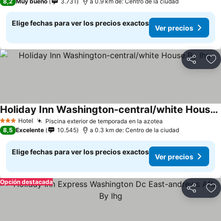
8,2
Muy bueno
3.731
a 0.9 km de: Centro de la ciudad
Elige fechas para ver los precios exactos
Ver precios
Compartir
Ag
Holiday Inn Washington-central/white House By Ihg
Ver precios
Hotel
Piscina exterior de temporada en la azotea
Ver precios
3 Estrellas
8,5
Excelente
10.545
a 0.3 km de: Centro de la ciudad
Elige fechas para ver los precios exactos
Ver precios
Opción destacada
Compartir
Ag