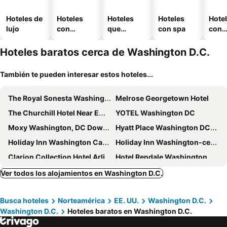
Hoteles de
Hoteles
Hoteles
Hoteles
Hote
lujo
con
que
con spa
con
piscina
aceptan
esta
mascotas
mien
Hoteles baratos cerca de Washington D.C.
También te pueden interesar estos hoteles...
The Royal Sonesta Washington DC Dupont Circle
Melrose Georgetown Hotel
The Churchill Hotel Near Embassy Row
YOTEL Washington DC
Moxy Washington, DC Downtown
Hyatt Place Washington DC/US Capitol
Holiday Inn Washington Capitol - Natl Mall By Ihg
Holiday Inn Washington-central/white House By Ihg
Clarion Collection Hotel Arlington Court Suites
Hotel Rendale Washington DC
District Hotel
Sheraton Pentagon City Hotel
Ver todos los alojamientos en Washington D.C.
Gateway Hotel
Days Inn by Wyndham Washington DC/Connecticut Avenue
Busca hoteles
Norteamérica
EE. UU.
Washington D.C.
Hamilton Hotel - Washington DC
Washington Plaza Hotel
Washington D.C.
Hoteles baratos en Washington D.C.
Embassy Suites by Hilton Washington DC Chevy Chase Pavilion
Embassy Suites by Hilton Washington DC Convention Center