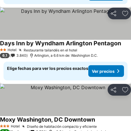
Compartir
Ag
Days Inn by Wyndham Arlington Pentagon
Ver 
Hotel
Restaurante tailandés en el hotel
Ver precios
2 Estrellas
6,1
3.840
Arlington, a 6.6 km de: Washington D.C.
Elige fechas para ver los precios exactos
Ver precios
Compartir
Ag
Moxy Washington, DC Downtown
Ver precios
Hotel
Diseño de habitación compacto y eficiente
Ver precios
3 Estrellas