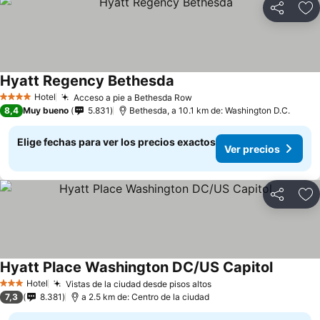
Compartir
Ag
Hyatt Regency Bethesda
Ver precios
Hotel
Acceso a pie a Bethesda Row
Ver precios
4 Estrellas
8,4
Muy bueno
5.831
Bethesda, a 10.1 km de: Washington D.C.
Elige fechas para ver los precios exactos
Ver precios
Compartir
Ag
Hyatt Place Washington DC/US Capitol
Ver prec
Hotel
Vistas de la ciudad desde pisos altos
Ver precios
3 Estrellas
7,3
8.381
a 2.5 km de: Centro de la ciudad