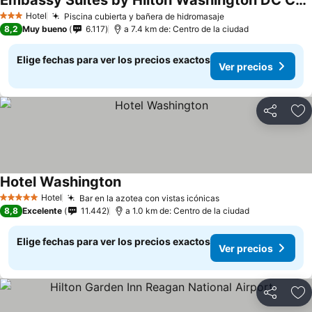
Embassy Suites by Hilton Washington DC Chevy Chase Pavilion
Ver precios
Hotel
Piscina cubierta y bañera de hidromasaje
Ver precios
3 Estrellas
8,2
Muy bueno
6.117
a 7.4 km de: Centro de la ciudad
Elige fechas para ver los precios exactos
Ver precios
Compartir
Ag
Hotel Washington
Ver precios
Hotel
Bar en la azotea con vistas icónicas
Ver precios
5 Estrellas
8,8
Excelente
11.442
a 1.0 km de: Centro de la ciudad
Elige fechas para ver los precios exactos
Ver precios
Compartir
Ag