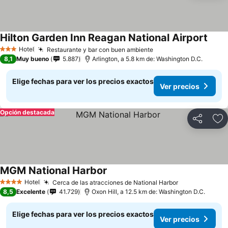
Hilton Garden Inn Reagan National Airport
Ver p
Hotel
Restaurante y bar con buen ambiente
Ver precios
3 Estrellas
8,1
Muy bueno
5.887
Arlington, a 5.8 km de: Washington D.C.
Elige fechas para ver los precios exactos
Ver precios
Opción destacada
Compartir
Ag
MGM National Harbor
Ver precios
Hotel
Cerca de las atracciones de National Harbor
Ver precios
4 Estrellas
8,5
Excelente
41.729
Oxon Hill, a 12.5 km de: Washington D.C.
Elige fechas para ver los precios exactos
Ver precios