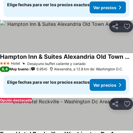
Elige fechas para ver los precios exactos
Ver precios
Compartir
Ag
Hampton Inn & Suites Alexandria Old Town Area South
Ver precios
Hotel
Desayuno buffet caliente y variado
Ver precios
3 Estrellas
8,4
Muy bueno
6.954
Alexandria, a 12.8 km de: Washington D.C.
Elige fechas para ver los precios exactos
Ver precios
Opción destacada
Compartir
Ag