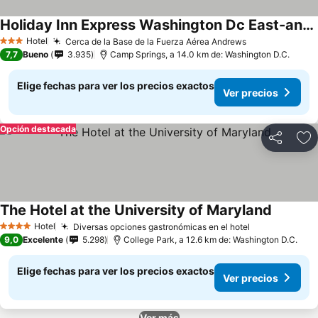
Holiday Inn Express Washington Dc East-andrews Afb By Ihg
Ver precios
Hotel
Cerca de la Base de la Fuerza Aérea Andrews
Ver precios
3 Estrellas
7,7
Bueno
3.935
Camp Springs, a 14.0 km de: Washington D.C.
Elige fechas para ver los precios exactos
Ver precios
Opción destacada
Compartir
Ag
The Hotel at the University of Maryland
Ver prec
Hotel
Diversas opciones gastronómicas en el hotel
Ver precios
4 Estrellas
9,0
Excelente
5.298
College Park, a 12.6 km de: Washington D.C.
Elige fechas para ver los precios exactos
Ver precios
Ver más