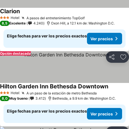
Clarion
Ver precios
Hotel
A pasos del entretenimiento TopGolf
Ver precios
3 Estrellas
8,5
Excelente
4.240
Oxon Hill, a 12.1 km de: Washington D.C.
Elige fechas para ver los precios exactos
Ver precios
Opción destacada
Compartir
Ag
Hilton Garden Inn Bethesda Downtown
Ver preci
Hotel
A un paso de la estación de metro Bethesda
Ver precios
3 Estrellas
8,0
Muy bueno
3.412
Bethesda, a 9.9 km de: Washington D.C.
Elige fechas para ver los precios exactos
Ver precios