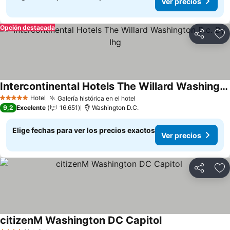
Ver precios
Opción destacada
Compartir
Ag
Intercontinental Hotels The Willard Washington D.c. By Ihg
Ver precios
Hotel
Galería histórica en el hotel
Ver precios
5 Estrellas
9,2
Excelente
16.651
Washington D.C.
Elige fechas para ver los precios exactos
Ver precios
Compartir
Ag
citizenM Washington DC Capitol
Ver precios