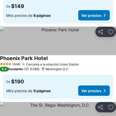
$149
De
Mira precios de
8 páginas
Ver precios
Compartir
Ag
Phoenix Park Hotel
Ver precios
Hotel
Cercanía a la estación Union Station
Ver precios
4 Estrellas
9,0
Excelente
9.086
Washington D.C.
$190
De
Mira precios de
9 páginas
Ver precios
Compartir
Ag