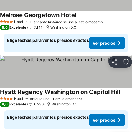
Melrose Georgetown Hotel
Ver precios
Hotel
El encanto histórico se une al estilo moderno
Ver precios
4 Estrellas
8,6
Excelente
7.141
Washington D.C.
Elige fechas para ver los precios exactos
Ver precios
Compartir
Ag
Hyatt Regency Washington on Capitol Hill
Ver p
Hotel
Artículo uno – Parrilla americana
Ver precios
4 Estrellas
8,6
Excelente
6.236
Washington D.C.
Elige fechas para ver los precios exactos
Ver precios