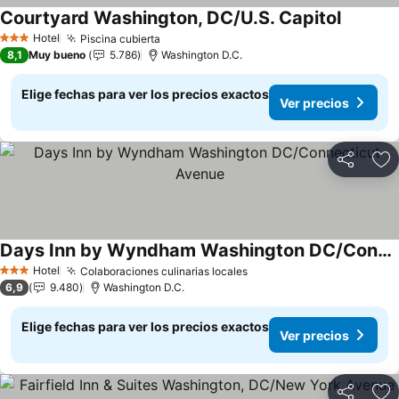
Courtyard Washington, DC/U.S. Capitol
Ver prec
Hotel
Piscina cubierta
Ver precios
3 Estrellas
8,1
Muy bueno
5.786
Washington D.C.
Elige fechas para ver los precios exactos
Ver precios
Compartir
Ag
Days Inn by Wyndham Washington DC/Connecticut Avenue
Ver precios
Hotel
Colaboraciones culinarias locales
Ver precios
3 Estrellas
6,9
9.480
Washington D.C.
Elige fechas para ver los precios exactos
Ver precios