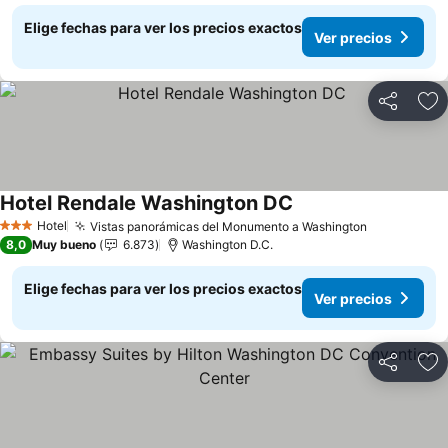
Elige fechas para ver los precios exactos
Ver precios
Compartir
Ag
Hotel Rendale Washington DC
Ver precios
Hotel
Vistas panorámicas del Monumento a Washington
Ver precio
3 Estrellas
8,0
Muy bueno
6.873
Washington D.C.
Elige fechas para ver los precios exactos
Ver precios
Compartir
Ag