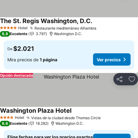
The St. Regis Washington, D.C.
Ver precios
Hotel
Restaurante mediterráneo Alhambra
Ver precios
5 Estrellas
8,8
Excelente
3.797
Washington D.C.
$2.021
De
Mira precios de
1 página
Ver precios
Opción destacada
Compartir
Ag
Washington Plaza Hotel
Ver precios
Hotel
Vistas de la ciudad desde Thomas Circle
Ver precios
4 Estrellas
8,6
Excelente
18.282
Washington D.C.
Elige fechas para ver los precios exactos