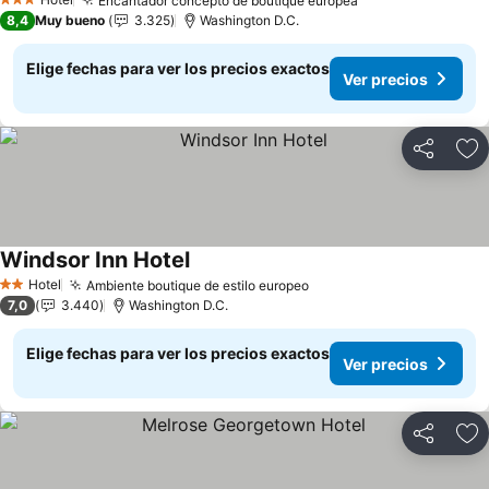
Encantador concepto de boutique europea
Ver precios
3 Estrellas
8,4
Muy bueno
3.325
Washington D.C.
Elige fechas para ver los precios exactos
Ver precios
Compartir
Ag
Windsor Inn Hotel
Ver precios
Hotel
Ambiente boutique de estilo europeo
Ver precios
2 Estrellas
7,0
3.440
Washington D.C.
Elige fechas para ver los precios exactos
Ver precios
Compartir
Ag