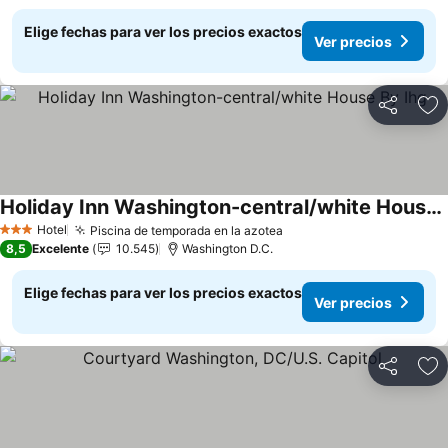
Elige fechas para ver los precios exactos
Ver precios
Compartir
Ag
Holiday Inn Washington-central/white House By Ihg
Ver precios
Hotel
Piscina de temporada en la azotea
Ver precios
3 Estrellas
8,5
Excelente
10.545
Washington D.C.
Elige fechas para ver los precios exactos
Ver precios
Compartir
Ag