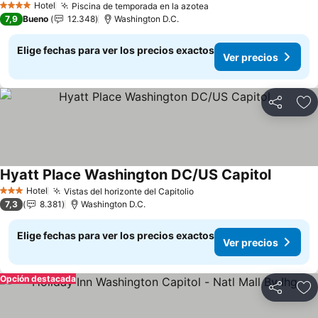
Hotel
Piscina de temporada en la azotea
Ver precios
4 Estrellas
7,9
Bueno
12.348
Washington D.C.
Elige fechas para ver los precios exactos
Ver precios
Compartir
Ag
Hyatt Place Washington DC/US Capitol
Ver prec
Hotel
Vistas del horizonte del Capitolio
Ver precios
3 Estrellas
7,3
8.381
Washington D.C.
Elige fechas para ver los precios exactos
Ver precios
Opción destacada
Compartir
Ag