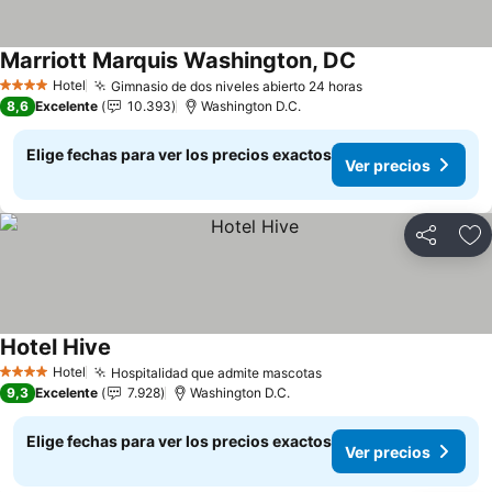
Marriott Marquis Washington, DC
Ver precios
Hotel
Gimnasio de dos niveles abierto 24 horas
Ver precios
4 Estrellas
8,6
Excelente
10.393
Washington D.C.
Elige fechas para ver los precios exactos
Ver precios
Compartir
Ag
Hotel Hive
Ver precios
Hotel
Hospitalidad que admite mascotas
Ver precios
4 Estrellas
9,3
Excelente
7.928
Washington D.C.
Elige fechas para ver los precios exactos
Ver precios