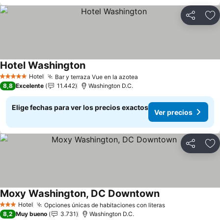
Compartir
Ag
Hotel Washington
Ver precios
Hotel
Bar y terraza Vue en la azotea
Ver precios
5 Estrellas
8,8
Excelente
11.442
Washington D.C.
Elige fechas para ver los precios exactos
Ver precios
Compartir
Ag
Moxy Washington, DC Downtown
Ver precios
Hotel
Opciones únicas de habitaciones con literas
Ver precios
3 Estrellas
8,2
Muy bueno
3.731
Washington D.C.