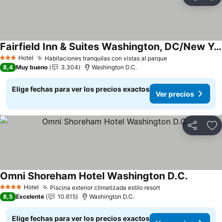
Compartir
Ag
Fairfield Inn & Suites Washington, DC/New York Avenue
Ver precios
Hotel
Habitaciones tranquilas con vistas al parque
Ver precios
3 Estrellas
8,4
Muy bueno
3.304
Washington D.C.
Elige fechas para ver los precios exactos
Ver precios
Compartir
Ag
Omni Shoreham Hotel Washington D.C.
Ver prec
Hotel
Piscina exterior climatizada estilo resort
Ver precios
4 Estrellas
8,5
Excelente
10.615
Washington D.C.
Elige fechas para ver los precios exactos