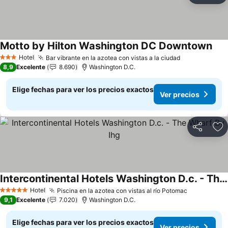
Motto by Hilton Washington DC Downtown
Ver 
Hotel
Bar vibrante en la azotea con vistas a la ciudad
Ver precios
3 Estrellas
8,9
Excelente
8.690
Washington D.C.
Elige fechas para ver los precios exactos
Ver precios
Compartir
Ag
Intercontinental Hotels Washington D.c. - The Wharf By Ihg
Ver precios
Hotel
Piscina en la azotea con vistas al río Potomac
Ver precio
5 Estrellas
9,1
Excelente
7.020
Washington D.C.
Elige fechas para ver los precios exactos
Ver precios