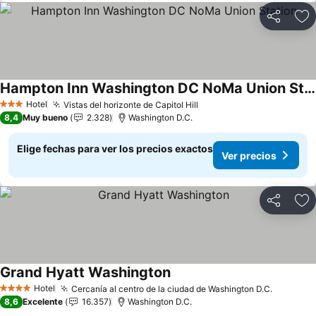
Compartir
Ag
Hampton Inn Washington DC NoMa Union Station
Ver precios
Hotel
Vistas del horizonte de Capitol Hill
Ver precios
3 Estrellas
8,4
Muy bueno
2.328
Washington D.C.
Elige fechas para ver los precios exactos
Ver precios
Compartir
Ag
Grand Hyatt Washington
Ver precios
Hotel
Cercanía al centro de la ciudad de Washington D.C.
Ver prec
4 Estrellas
8,6
Excelente
16.357
Washington D.C.