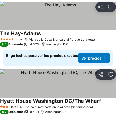
Compartir
Ag
The Hay-Adams
Ver precios
Hotel
Vistas a la Casa Blanca y al Parque Lafayette
Ver precio
5 Estrellas
9,4
Excelente
4.326
Washington D.C.
Elige fechas para ver los precios exactos
Ver precios
Compartir
Ag
Hyatt House Washington DC/The Wharf
Ver pre
Hotel
Piscina climatizada en la azotea (de temporada)
Ver precios
3 Estrellas
8,7
Excelente
8.517
Washington D.C.