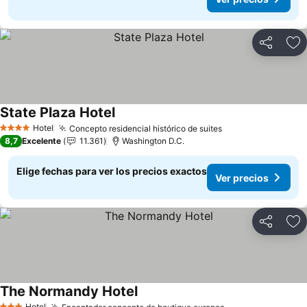
Compartir
Ag
State Plaza Hotel
Ver precios
Hotel
Concepto residencial histórico de suites
Ver precios
4 Estrellas
8,7
Excelente
11.361
Washington D.C.
Elige fechas para ver los precios exactos
Ver precios
Compartir
Ag
The Normandy Hotel
Ver precios
Hotel