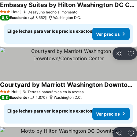
Embassy Suites by Hilton Washington DC Convention Center
Ver precios
Hotel
Desayuno hecho al momento
Ver precios
3 Estrellas
8,8
Excelente
8.652
Washington D.C.
Elige fechas para ver los precios exactos
Ver precios
Compartir
Ag
Courtyard by Marriott Washington Downtown/Convention Center
Ver precios
Hotel
Terraza panorámica en la azotea
Ver precios
3 Estrellas
8,8
Excelente
4.870
Washington D.C.
Elige fechas para ver los precios exactos
Ver precios
Compartir
Ag