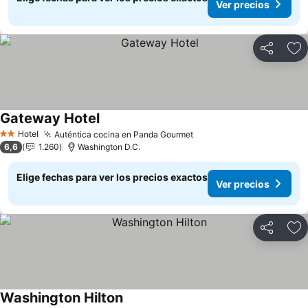
Ver precios
Compartir
Ag
Gateway Hotel
Ver precios
Hotel
Auténtica cocina en Panda Gourmet
Ver precios
2 Estrellas
6,6
1.260
Washington D.C.
Elige fechas para ver los precios exactos
Ver precios
Compartir
Ag
Washington Hilton
Ver precios