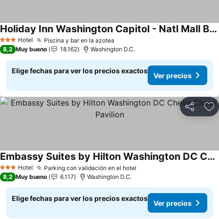
Holiday Inn Washington Capitol - Natl Mall By Ihg
Ver precios
Hotel
Piscina y bar en la azotea
Ver precios
3 Estrellas
8,2
Muy bueno
18.162
Washington D.C.
Elige fechas para ver los precios exactos
Ver precios
Compartir
Ag
Embassy Suites by Hilton Washington DC Chevy Chase Pavilion
Ver precios
Hotel
Parking con validación en el hotel
Ver precios
3 Estrellas
8,2
Muy bueno
6.117
Washington D.C.
Elige fechas para ver los precios exactos
Ver precios