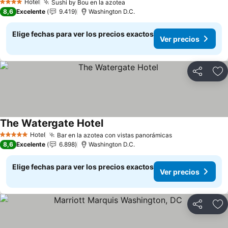
Hotel
Sushi by Bou en la azotea
Ver precios
4 Estrellas
8,6
Excelente
9.419
Washington D.C.
Elige fechas para ver los precios exactos
Ver precios
Compartir
Ag
The Watergate Hotel
Ver precios
Hotel
Bar en la azotea con vistas panorámicas
Ver precios
5 Estrellas
8,6
Excelente
6.898
Washington D.C.
Elige fechas para ver los precios exactos
Ver precios
Compartir
Ag