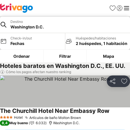
Favoritos
Iniciar 
Me
Destino
Washington D.C.
Check-in/out
Huéspedes/habitaciones
Fechas
2 huéspedes, 1 habitación
Ordenar
Filtrar
Mapa
Hoteles baratos en Washington D.C., EE. UU.
Cómo los pagos afectan nuestro ranking
Compartir
Ag
The Churchill Hotel Near Embassy Row
Ver preci
Hotel
Artículos de baño Molton Brown
Ver precios
4 Estrellas
8,4
Muy bueno
6.032
Washington D.C.