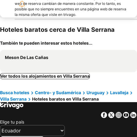
web de reserva cambian de manera constante. Por lo tanto, es
posible que no siempre encuentres en una página web de reserva
la misma oferta que viste en trivago.
Hoteles baratos cerca de Villa Serrana
También te pueden interesar estos hoteles...
Meson De Las Cañas
Ver todos los alojamientos en Villa Serrana
Busca hoteles
Centro- y Sudamérica
Uruguay
Lavalleja
Villa Serrana
Hoteles baratos en Villa Serrana
Facebook
Twitter
Insta
Yo
Elige tu país