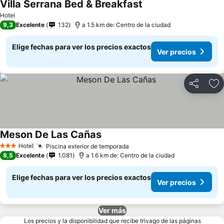
Villa Serrana Bed & Breakfast
Hotel
9,3
Excelente
132
a 1.5 km de: Centro de la ciudad
Elige fechas para ver los precios exactos
Ver precios
Compartir
Ag
Meson De Las Cañas
Hotel
Piscina exterior de temporada
3 Estrellas
8,5
Excelente
1.081
a 1.6 km de: Centro de la ciudad
Elige fechas para ver los precios exactos
Ver precios
Ver más
Los precios y la disponibilidad que recibe trivago de las páginas