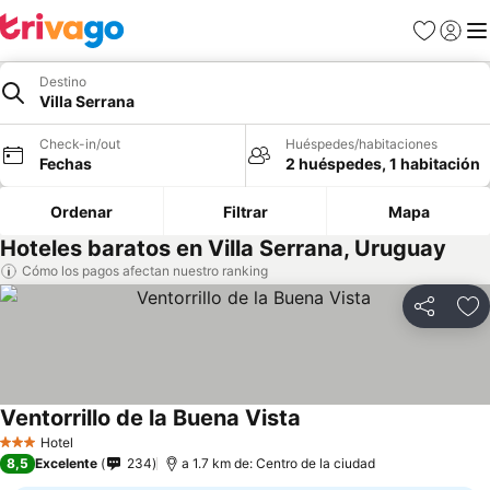
Favoritos
Iniciar 
Me
Destino
Villa Serrana
Check-in/out
Huéspedes/habitaciones
Fechas
2 huéspedes, 1 habitación
Ordenar
Filtrar
Mapa
Hoteles baratos en Villa Serrana, Uruguay
Cómo los pagos afectan nuestro ranking
Compartir
Ag
Ventorrillo de la Buena Vista
Hotel
3 Estrellas
8,5
Excelente
234
a 1.7 km de: Centro de la ciudad