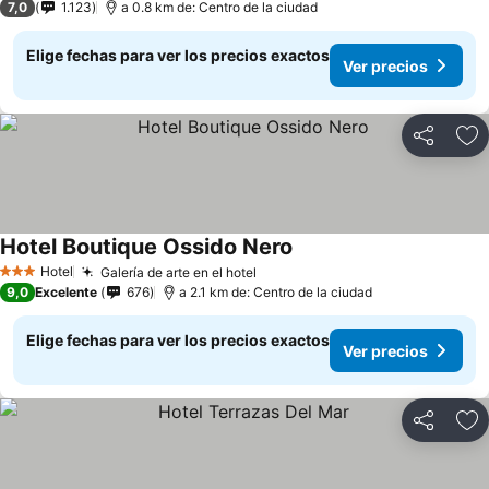
7,0
1.123
a 0.8 km de: Centro de la ciudad
Elige fechas para ver los precios exactos
Ver precios
Compartir
Ag
Hotel Boutique Ossido Nero
Ver precios
Hotel
Galería de arte en el hotel
Ver precios
3 Estrellas
9,0
Excelente
676
a 2.1 km de: Centro de la ciudad
Elige fechas para ver los precios exactos
Ver precios
Compartir
Ag