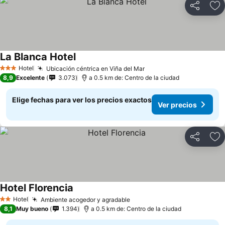
Compartir
Ag
La Blanca Hotel
Ver precios
Hotel
Ubicación céntrica en Viña del Mar
Ver precios
3 Estrellas
8,9
Excelente
3.073
a 0.5 km de: Centro de la ciudad
Elige fechas para ver los precios exactos
Ver precios
Compartir
Ag
Hotel Florencia
Ver precios
Hotel
Ambiente acogedor y agradable
Ver precios
2 Estrellas
8,1
Muy bueno
1.394
a 0.5 km de: Centro de la ciudad