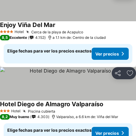
Enjoy Viña Del Mar
Ver precios
Hotel
Cerca de la playa de Acapulco
Ver precios
4 Estrellas
8,5
Excelente
4.152
a 1.1 km de: Centro de la ciudad
Elige fechas para ver los precios exactos
Ver precios
Compartir
Ag
Hotel Diego de Almagro Valparaíso
Ver precios
Hotel
Piscina cubierta
Ver precios
3 Estrellas
8,2
Muy bueno
4.303
Valparaíso, a 6.6 km de: Viña del Mar
Elige fechas para ver los precios exactos
Ver precios