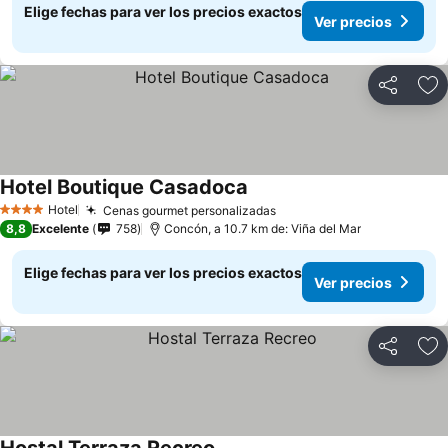
Elige fechas para ver los precios exactos
Ver precios
Compartir
Ag
Hotel Boutique Casadoca
Ver precios
Hotel
Cenas gourmet personalizadas
Ver precios
4 Estrellas
8,8
Excelente
758
Concón, a 10.7 km de: Viña del Mar
Elige fechas para ver los precios exactos
Ver precios
Compartir
Ag