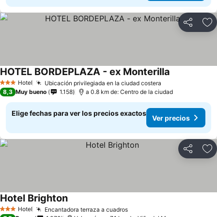
Compartir
Ag
HOTEL BORDEPLAZA - ex Monterilla
Ver precios
Hotel
Ubicación privilegiada en la ciudad costera
Ver precios
3 Estrellas
8,3
Muy bueno
1.158
a 0.8 km de: Centro de la ciudad
Elige fechas para ver los precios exactos
Ver precios
Compartir
Ag
Hotel Brighton
Ver precios
Hotel
Encantadora terraza a cuadros
Ver precios
3 Estrellas