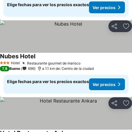
Elige fechas para ver los precios exactos
Ver precios
Compartir
Ag
Nubes Hotel
Ver precios
Hotel
Restaurante gourmet de marisco
Ver precios
3 Estrellas
7,8
Bueno
696
a 1.1 km de: Centro de la ciudad
Elige fechas para ver los precios exactos
Ver precios
Compartir
Ag