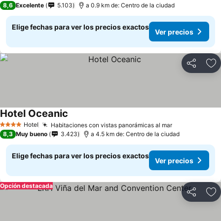
8,6
Excelente
5.103
a 0.9 km de: Centro de la ciudad
Elige fechas para ver los precios exactos
Ver precios
Compartir
Ag
Hotel Oceanic
Ver precios
Hotel
Habitaciones con vistas panorámicas al mar
Ver precios
4 Estrellas
8,3
Muy bueno
3.423
a 4.5 km de: Centro de la ciudad
Elige fechas para ver los precios exactos
Ver precios
Opción destacada
Compartir
Ag