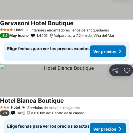
Gervasoni Hotel Boutique
Ver precios
Hotel
Interiores encantadores llenos de antigüedades
Ver precio
4 Estrellas
8,1
Muy bueno
1.440
Valparaíso, a 7.2 km de: Viña del Mar
Elige fechas para ver los precios exactos
Ver precios
Compartir
Ag
Hotel Bianca Boutique
Ver precios
Hotel
Servicios de masajes relajantes
Ver precios
3 Estrellas
7,1
942
a 6.8 km de: Centro de la ciudad
Elige fechas para ver los precios exactos
Ver precios