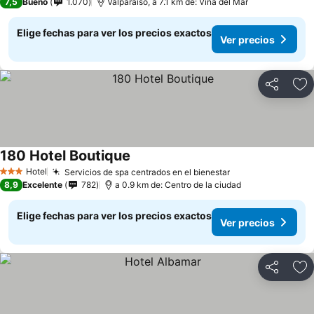
7,5
Bueno
1.070
Valparaíso, a 7.1 km de: Viña del Mar
Elige fechas para ver los precios exactos
Ver precios
Compartir
Ag
180 Hotel Boutique
Ver precios
Hotel
Servicios de spa centrados en el bienestar
Ver precios
3 Estrellas
8,9
Excelente
782
a 0.9 km de: Centro de la ciudad
Elige fechas para ver los precios exactos
Ver precios
Compartir
Ag