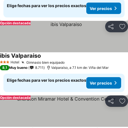
Elige fechas para ver los precios exactos
Ver precios
Opción destacada
Compartir
Ag
ibis Valparaiso
Ver precios
Hotel
Gimnasio bien equipado
Ver precios
3 Estrellas
8,1
Muy bueno
8.711
Valparaíso, a 7.1 km de: Viña del Mar
Elige fechas para ver los precios exactos
Ver precios
Opción destacada
Compartir
Ag