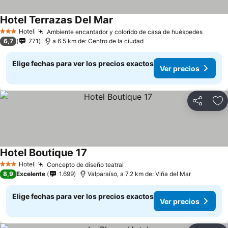
Hotel Terrazas Del Mar
Ver precios
Hotel
Ambiente encantador y colorido de casa de huéspedes
Ver pr
3 Estrellas
6,7
771
a 6.5 km de: Centro de la ciudad
Elige fechas para ver los precios exactos
Ver precios
Compartir
Ag
Hotel Boutique 17
Ver precios
Hotel
Concepto de diseño teatral
Ver precios
3 Estrellas
8,9
Excelente
1.699
Valparaíso, a 7.2 km de: Viña del Mar
Elige fechas para ver los precios exactos
Ver precios