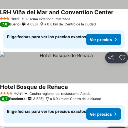
LRH Viña del Mar and Convention Center
Ver pr
Hotel
Piscina exterior climatizada
Ver precios
3 Estrellas
7,6
Bueno
4.638
a 0.6 km de: Centro de la ciudad
Elige fechas para ver los precios exactos
Ver precios
Compartir
Ag
Hotel Bosque de Reñaca
Ver precios
Hotel
Cocina regional del restaurante Abedul
Ver precios
4 Estrellas
8,7
Excelente
3.525
a 6.9 km de: Centro de la ciudad
Elige fechas para ver los precios exactos
Ver precios