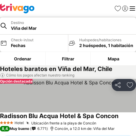
Favoritos
Iniciar 
Me
Destino
Viña del Mar
Check-in/out
Huéspedes/habitaciones
Fechas
2 huéspedes, 1 habitación
Ordenar
Filtrar
Mapa
Hoteles baratos en Viña del Mar, Chile
Cómo los pagos afectan nuestro ranking
Opción destacada
Compartir
Ag
Radisson Blu Acqua Hotel & Spa Concon
Ver pre
Hotel
Ubicación frente a la playa de Concón
Ver precios
4 Estrellas
8,4
Muy bueno
6.771
Concón, a 12.0 km de: Viña del Mar