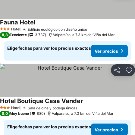
Fauna Hotel
Ver precios
Hotel
Edificio ecológico con diseño único
Ver precios
3 Estrellas
8,8
Excelente
3.737
Valparaíso, a 7.3 km de: Viña del Mar
Elige fechas para ver los precios exactos
Ver precios
Compartir
Ag
Hotel Boutique Casa Vander
Ver precios
Hotel
Sala de cine y bodega únicas
Ver precios
3 Estrellas
8,0
Muy bueno
980
Valparaíso, a 7.3 km de: Viña del Mar
Elige fechas para ver los precios exactos
Ver precios