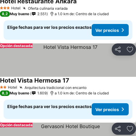
Hotel Restaurante Ankara
Ver precios
Hotel
Oferta culinaria variada
Ver precios
3 Estrellas
8,2
Muy bueno
2.551
a 1.0 km de: Centro de la ciudad
Elige fechas para ver los precios exactos
Ver precios
Opción destacada
Compartir
Ag
Hotel Vista Hermosa 17
Ver precios
Hotel
Arquitectura tradicional con encanto
Ver precios
2 Estrellas
8,3
Muy bueno
1.609
a 1.0 km de: Centro de la ciudad
Elige fechas para ver los precios exactos
Ver precios
Opción destacada
Compartir
Ag