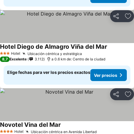
Compartir
Ag
Hotel Diego de Almagro Viña del Mar
Ver precios
Hotel
Ubicación céntrica y estratégica
Ver precios
3 Estrellas
8,7
Excelente
3.112
a 0.6 km de: Centro de la ciudad
Elige fechas para ver los precios exactos
Ver precios
Compartir
Ag
Novotel Vina del Mar
Ver precios
Hotel
Ubicación céntrica en Avenida Libertad
Ver precios
4 Estrellas