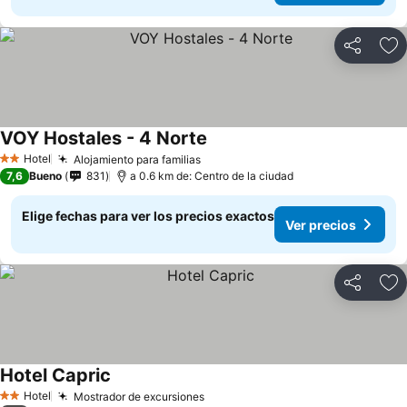
Compartir
Ag
VOY Hostales - 4 Norte
Ver precios
Hotel
Alojamiento para familias
Ver precios
2 Estrellas
7,6
Bueno
831
a 0.6 km de: Centro de la ciudad
Elige fechas para ver los precios exactos
Ver precios
Compartir
Ag
Hotel Capric
Ver precios
Hotel
Mostrador de excursiones
Ver precios
2 Estrellas