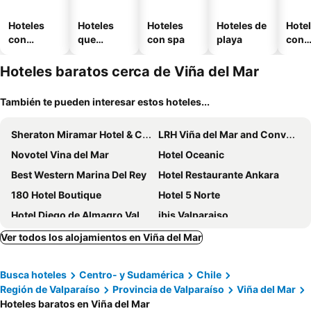
Hoteles
Hoteles
Hoteles
Hoteles de
Hote
con
que
con spa
playa
con
piscina
aceptan
esta
mascotas
mien
Hoteles baratos cerca de Viña del Mar
También te pueden interesar estos hoteles...
Sheraton Miramar Hotel & Convention Center
LRH Viña del Mar and Convention Center
Novotel Vina del Mar
Hotel Oceanic
Best Western Marina Del Rey
Hotel Restaurante Ankara
180 Hotel Boutique
Hotel 5 Norte
Hotel Diego de Almagro Valparaíso
ibis Valparaiso
Hotel Boutique 17
Radisson Blu Acqua Hotel & Spa Concon
Ver todos los alojamientos en Viña del Mar
Enjoy Viña Del Mar
Hotel Bosque de Reñaca
Busca hoteles
Centro- y Sudamérica
Chile
Hotel Vista Hermosa 17
VOY Hostales - 4 Norte
Región de Valparaíso
Provincia de Valparaíso
Viña del Mar
Hotel Capric
Hostal Terraza Recreo
Hoteles baratos en Viña del Mar