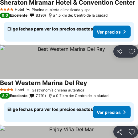
Sheraton Miramar Hotel & Convention Center
V
Hotel
Piscina cubierta climatizada y spa
Ver precios
4 Estrellas
9,0
Excelente
8.196
a 1.5 km de: Centro de la ciudad
Elige fechas para ver los precios exactos
Ver precios
Compartir
Ag
Best Western Marina Del Rey
Ver precios
Hotel
Gastronomía chilena auténtica
Ver precios
4 Estrellas
8,7
Excelente
7.791
a 0.7 km de: Centro de la ciudad
Elige fechas para ver los precios exactos
Ver precios
Compartir
Ag