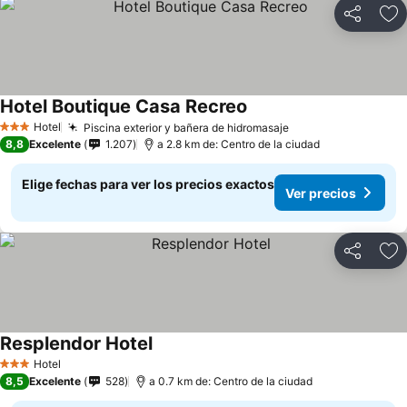
Compartir
Ag
Hotel Boutique Casa Recreo
Ver precios
Hotel
Piscina exterior y bañera de hidromasaje
Ver precios
3 Estrellas
8,8
Excelente
1.207
a 2.8 km de: Centro de la ciudad
Elige fechas para ver los precios exactos
Ver precios
Compartir
Ag
Resplendor Hotel
Ver precios
Hotel
3 Estrellas
8,5
Excelente
528
a 0.7 km de: Centro de la ciudad