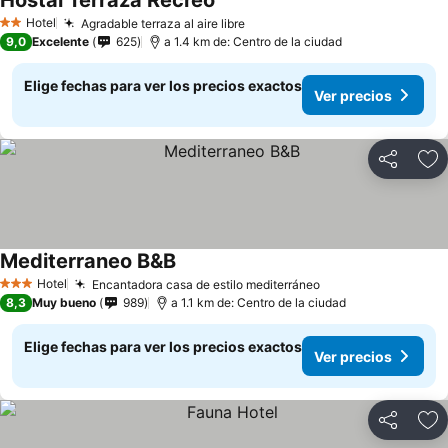
Hostal Terraza Recreo
Ver precios
Hotel
Agradable terraza al aire libre
Ver precios
2 Estrellas
9,0
Excelente
625
a 1.4 km de: Centro de la ciudad
Elige fechas para ver los precios exactos
Ver precios
Compartir
Ag
Mediterraneo B&B
Ver precios
Hotel
Encantadora casa de estilo mediterráneo
Ver precios
3 Estrellas
8,3
Muy bueno
989
a 1.1 km de: Centro de la ciudad
Elige fechas para ver los precios exactos
Ver precios
Compartir
Ag