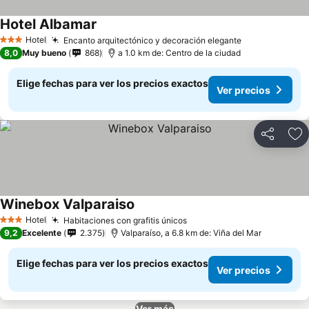
Hotel Albamar
Ver precios
Hotel
Encanto arquitectónico y decoración elegante
Ver precios
3 Estrellas
8,0
Muy bueno
868
a 1.0 km de: Centro de la ciudad
Elige fechas para ver los precios exactos
Ver precios
Compartir
Ag
Winebox Valparaiso
Ver precios
Hotel
Habitaciones con grafitis únicos
Ver precios
3 Estrellas
9,2
Excelente
2.375
Valparaíso, a 6.8 km de: Viña del Mar
Elige fechas para ver los precios exactos
Ver precios
Ver más