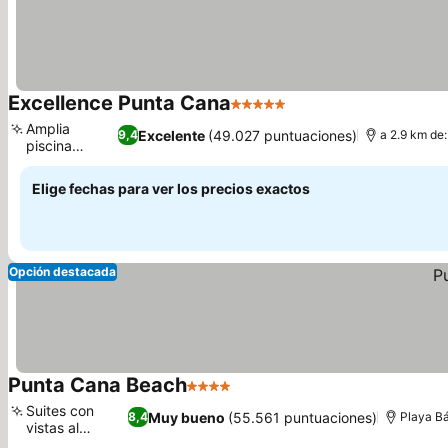
Excellence Punta Cana
5 Estrellas
Amplia
Excelente
(49.027 puntuaciones)
9,4
a 2.9 km de:
piscina
principal
Elige fechas para ver los precios exactos
Opción destacada
Punta Cana Beach
4 Estrellas
Suites con
Muy bueno
(55.561 puntuaciones)
8,4
Playa Bá
vistas al
océano