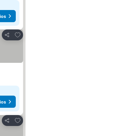
ios
Agregar a favoritos
Compartir
ios
Agregar a favoritos
Compartir