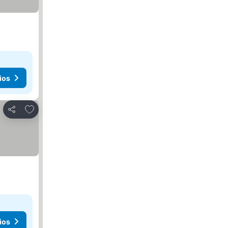
ios
Agregar a favoritos
Compartir
ios