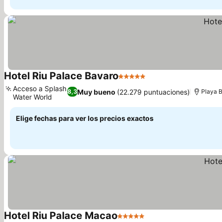
Hotel Riu Palace Bavaro
5 Estrellas
Acceso a Splash
Muy bueno
(22.279 puntuaciones)
8,3
Playa B
Water World
Elige fechas para ver los precios exactos
Hotel Riu Palace Macao
5 Estrellas