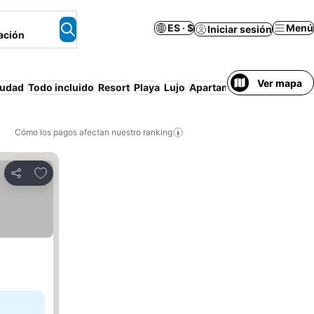
ES · $
Menú
Iniciar sesión
ación
Ver mapa
iudad
Todo incluido
Resort
Playa
Lujo
Apartamento amueblado
Cómo los pagos afectan nuestro ranking
Agregar a favoritos
Compartir