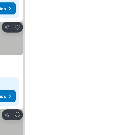
ios
Agregar a favoritos
Compartir
ios
Agregar a favoritos
Compartir