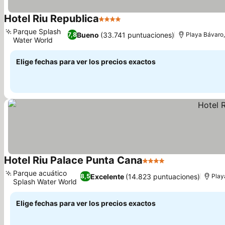
Hotel Riu Republica
4 Estrellas
Parque Splash
Bueno
(33.741 puntuaciones)
7,8
Playa Bávaro,
Water World
Elige fechas para ver los precios exactos
Hotel Riu Palace Punta Cana
4 Estrellas
Parque acuático
Excelente
(14.823 puntuaciones)
8,5
Play
Splash Water World
Elige fechas para ver los precios exactos