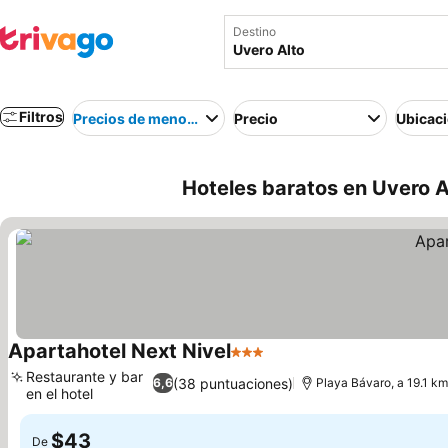
Destino
Filtros
Precios de menor a mayor
Precio
Ubicac
Hoteles baratos en Uvero A
Apartahotel Next Nivel
3 Estrellas
Restaurante y bar
(38 puntuaciones)
6,6
Playa Bávaro, a 19.1 km
en el hotel
$43
De