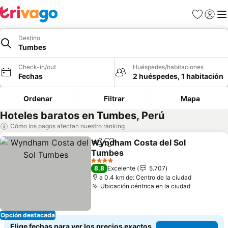
Favoritos
Iniciar 
Me
Destino
Tumbes
Check-in/out
Huéspedes/habitaciones
Fechas
2 huéspedes, 1 habitación
Ordenar
Filtrar
Mapa
Hoteles baratos en Tumbes, Perú
Cómo los pagos afectan nuestro ranking
Wyndham Costa del Sol
Compartir
Agregar a favoritos
Tumbes
4 Estrellas
8,8
Excelente
5.707
a 0.4 km de: Centro de la ciudad
Ubicación céntrica en la ciudad
Opción destacada
Elige fechas para ver los precios exactos