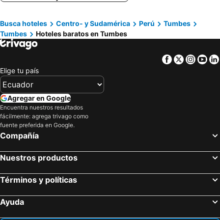
Sunset Club
Hospedaje Las Lomas
Busca hoteles
Centro- y Sudamérica
Perú
Tumbes
Noelani Boutique
El Bucanero
Tumbes
Hoteles baratos en Tumbes
Hotel Villa Sol
Costa Del Sol Ramada Tumbes
Facebook
Twitter
Insta
Yo
Elige tu país
Agregar en Google
Encuentra nuestros resultados
fácilmente: agrega trivago como
fuente preferida en Google.
Compañía
Nuestros productos
Términos y políticas
Ayuda