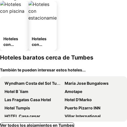
Hoteles
Hoteles
con
con
piscina
estaciona
miento
Hoteles baratos cerca de Tumbes
También te pueden interesar estos hoteles...
Wyndham Costa del Sol Tumbes
Maria Jose Bungalows
Hotel B´liam
Amotape
Las Fragatas Casa Hotel
Hotel D'Marko
Hotel Tumpis
Puerto Pizarro INN
HOTEL Casa cesar
Villar International
Rizzo Plaza
Karibian
Ver todos los alojamientos en Tumbes